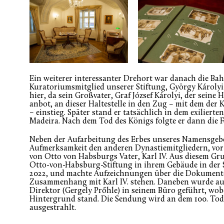
Ein weiterer interessanter Drehort war danach die Bah
Kuratoriumsmitglied unserer Stiftung, György Károlyi
hier, da sein Großvater, Graf József Károlyi, der sein
anbot, an dieser Haltestelle in den Zug – mit dem der
– einstieg. Später stand er tatsächlich in dem exilierte
Madeira. Nach dem Tod des Königs folgte er dann die F
Neben der Aufarbeitung des Erbes unseres Namensgebe
Aufmerksamkeit den anderen Dynastiemitgliedern, vo
von Otto von Habsburgs Vater, Karl IV. Aus diesem Gr
Otto-von-Habsburg-Stiftung in ihrem Gebäude in der S
2022, und machte Aufzeichnungen über die Dokumente
Zusammenhang mit Karl IV. stehen. Daneben wurde au
Direktor (Gergely Prőhle) in seinem Büro geführt, wo
Hintergrund stand. Die Sendung wird an dem 100. Todes
ausgestrahlt.