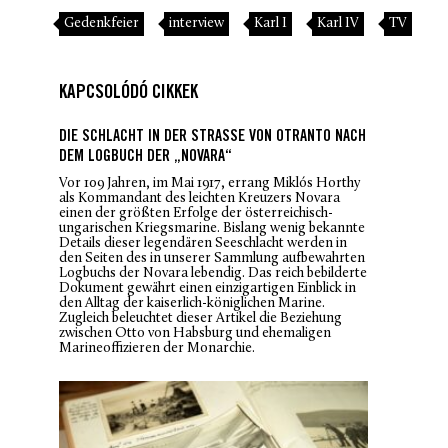
Gedenkfeier
interview
Karl I
Karl IV
TV
KAPCSOLÓDÓ CIKKEK
DIE SCHLACHT IN DER STRASSE VON OTRANTO NACH D
EM LOGBUCH DER „NOVARA“
Vor 109 Jahren, im Mai 1917, errang Miklós Horthy
als Kommandant des leichten Kreuzers
Novara
einen der größten Erfolge der österreichisch-
ungarischen Kriegsmarine. Bislang wenig bekannte
Details dieser legendären Seeschlacht werden in
den Seiten des in unserer Sammlung aufbewahrten
Logbuchs der
Novara
lebendig. Das reich bebilderte
Dokument gewährt einen einzigartigen Einblick in
den Alltag der kaiserlich-königlichen Marine.
Zugleich beleuchtet dieser Artikel die Beziehung
zwischen Otto von Habsburg und ehemaligen
Marineoffizieren der Monarchie.