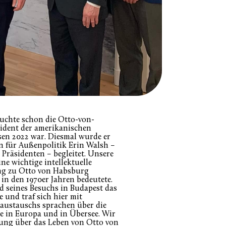
suchte schon die Otto-von-
ident der amerikanischen
sen 2022 war. Diesmal wurde er
n für Außenpolitik Erin Walsh –
Präsidenten – begleitet. Unsere
ne wichtige intellektuelle
ung zu Otto von Habsburg
n den 1970er Jahren bedeutete.
nd seines Besuchs in Budapest das
e und traf sich hier mit
saustauschs sprachen über die
te in Europa und in Übersee. Wir
lung über das Leben von Otto von