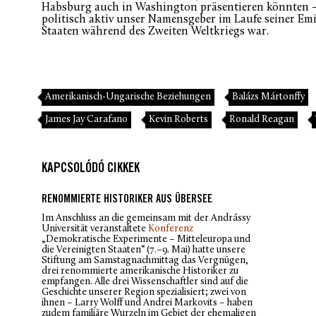
Habsburg auch in Washington präsentieren könnten –
politisch aktiv unser Namensgeber im Laufe seiner Emi
Staaten während des Zweiten Weltkriegs war.
Amerikanisch-Ungarische Beziehungen
Balázs Mártonffy
James Jay Carafano
Kevin Roberts
Ronald Reagan
KAPCSOLÓDÓ CIKKEK
RENOMMIERTE HISTORIKER AUS ÜBERSEE
Im Anschluss an die gemeinsam mit der Andrássy
Universität veranstaltete
Konferenz
„Demokratische Experimente – Mitteleuropa und
die Vereinigten Staaten“ (7.–9. Mai) hatte unsere
Stiftung am Samstagnachmittag das Vergnügen,
drei renommierte amerikanische Historiker zu
empfangen. Alle drei Wissenschaftler sind auf die
Geschichte unserer Region spezialisiert; zwei von
ihnen – Larry Wolff und Andrei Markovits – haben
zudem familiäre Wurzeln im Gebiet der ehemaligen