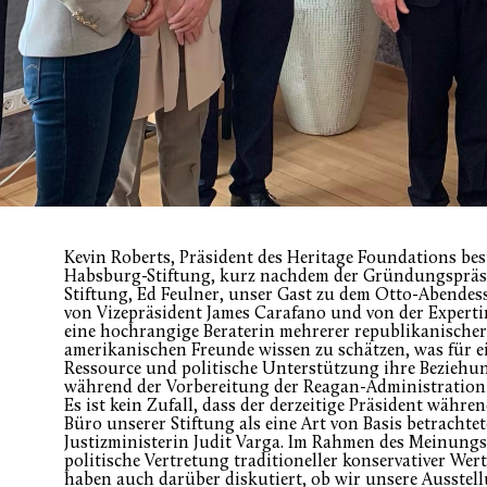
Kevin Roberts, Präsident des Heritage Foundations be
Habsburg-Stiftung, kurz nachdem der Gründungspräs
Stiftung, Ed Feulner, unser Gast zu dem Otto-Abendes
von Vizepräsident James Carafano und von der Experti
eine hochrangige Beraterin mehrerer republikanischer 
amerikanischen Freunde wissen zu schätzen, was für ei
Ressource und politische Unterstützung ihre Bezieh
während der Vorbereitung der Reagan-Administration i
Es ist kein Zufall, dass der derzeitige Präsident währe
Büro unserer Stiftung als eine Art von Basis betrachtet
Justizministerin Judit Varga. Im Rahmen des Meinung
politische Vertretung traditioneller konservativer Wer
haben auch darüber diskutiert, ob wir unsere Ausstel