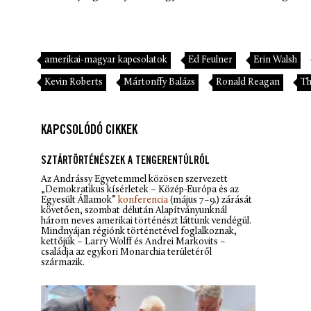
amerikai-magyar kapcsolatok
Ed Feulner
Erin Walsh
Kevin Roberts
Mártonffy Balázs
Ronald Reagan
Th
KAPCSOLÓDÓ CIKKEK
SZTÁRTÖRTÉNÉSZEK A TENGERENTÚLRÓL
Az Andrássy Egyetemmel közösen szervezett
„Demokratikus kísérletek – Közép-Európa és az
Egyesült Államok”
konferencia
(május 7–9.) zárását
követően, szombat délután Alapítványunknál
három neves amerikai történészt láttunk vendégül.
Mindnyájan régiónk történetével foglalkoznak,
kettőjük – Larry Wolff és Andrei Markovits –
családja az egykori Monarchia területéről
származik.