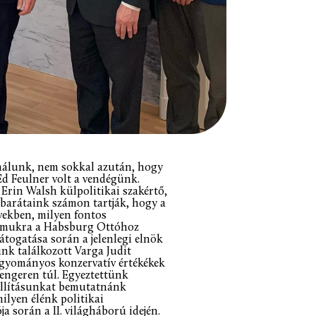
 nálunk, nem sokkal azután, hogy
Ed Feulner volt a vendégünk.
t Erin Walsh külpolitikai szakértő,
barátaink számon tartják, hogy a
vekben, milyen fontos
 számukra a Habsburg Ottóhoz
átogatása során a jelenlegi elnök
unk találkozott Varga Judit
hagyományos konzervatív értékékek
tengeren túl. Egyeztettünk
iállításunkat bemutatnánk
ilyen élénk politikai
a során a II. világháború idején.