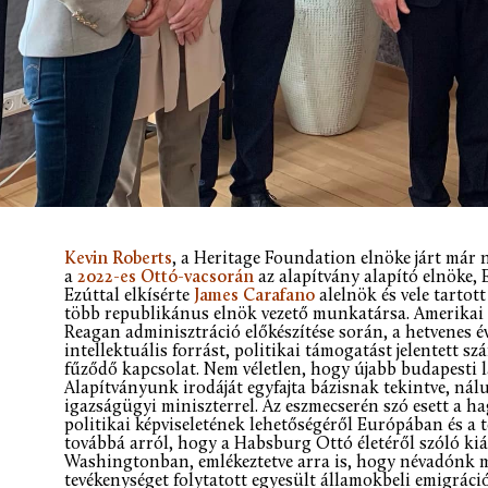
Kevin Roberts
, a Heritage Foundation elnöke járt már
a
2022-es Ottó-vacsorán
az alapítvány alapító elnöke, 
Ezúttal elkísérte
James Carafano
alelnök és vele tartot
több republikánus elnök vezető munkatársa. Amerikai 
Reagan adminisztráció előkészítése során, a hetvenes é
intellektuális forrást, politikai támogatást jelentett
fűződő kapcsolat. Nem véletlen, hogy újabb budapesti l
Alapítványunk irodáját egyfajta bázisnak tekintve, nál
igazságügyi miniszterrel. Az eszmecserén szó esett a 
politikai képviseletének lehetőségéről Európában és a 
továbbá arról, hogy a Habsburg Ottó életéről szóló k
Washingtonban, emlékeztetve arra is, hogy névadónk m
tevékenységet folytatott egyesült államokbeli emigrációj