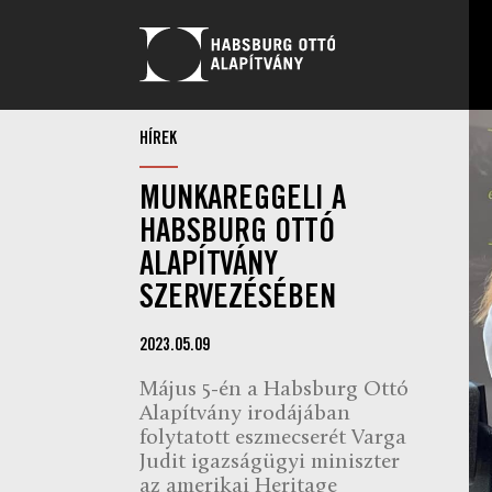
HÍREK
MUNKAREGGELI A
HABSBURG OTTÓ
ALAPÍTVÁNY
SZERVEZÉSÉBEN
2023.05.09
Május 5-én a Habsburg Ottó
Alapítvány irodájában
folytatott eszmecserét Varga
Judit igazságügyi miniszter
az amerikai Heritage