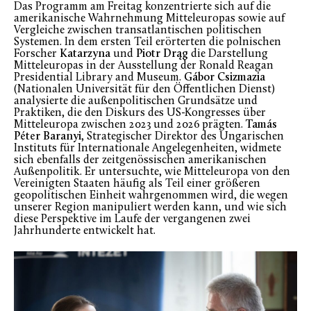
Das Programm am Freitag konzentrierte sich auf die
amerikanische Wahrnehmung Mitteleuropas sowie auf
Vergleiche zwischen transatlantischen politischen
Systemen. In dem ersten Teil erörterten die polnischen
Forscher
Katarzyna
und
Piotr Drąg
die Darstellung
Mitteleuropas in der Ausstellung der Ronald Reagan
Presidential Library and Museum.
Gábor Csizmazia
(Nationalen Universität für den Öffentlichen Dienst)
analysierte die außenpolitischen Grundsätze und
Praktiken, die den Diskurs des US-Kongresses über
Mitteleuropa zwischen 2023 und 2026 prägten.
Tamás
Péter Baranyi
, Strategischer Direktor des Ungarischen
Instituts für Internationale Angelegenheiten, widmete
sich ebenfalls der zeitgenössischen amerikanischen
Außenpolitik. Er untersuchte, wie Mitteleuropa von den
Vereinigten Staaten häufig als Teil einer größeren
geopolitischen Einheit wahrgenommen wird, die wegen
unserer Region manipuliert werden kann, und wie sich
diese Perspektive im Laufe der vergangenen zwei
Jahrhunderte entwickelt hat.