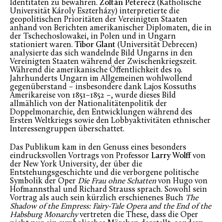
Identitäten zu bewahren.
Zoltán Peterecz
(Katholische
Universität Károly Eszterházy) interpretierte die
geopolitischen Prioritäten der Vereinigten Staaten
anhand von Berichten amerikanischer Diplomaten, die in
der Tschechoslowakei, in Polen und in Ungarn
stationiert waren.
Tibor Glant
(Universität Debrecen)
analysierte das sich wandelnde Bild Ungarns in den
Vereinigten Staaten während der Zwischenkriegszeit.
Während die amerikanische Öffentlichkeit des 19.
Jahrhunderts Ungarn im Allgemeinen wohlwollend
gegenüberstand – insbesondere dank Lajos Kossuths
Amerikareise von 1851–1852 –, wurde dieses Bild
allmählich von der Nationalitätenpolitik der
Doppelmonarchie, den Entwicklungen während des
Ersten Weltkriegs sowie den Lobbyaktivitäten ethnischer
Interessengruppen überschattet.
Das Publikum kam in den Genuss eines besonders
eindrucksvollen Vortrags von Professor
Larry Wolff
von
der New York University, der über die
Entstehungsgeschichte und die verborgene politische
Symbolik der Oper
Die Frau ohne Schatten
von Hugo von
Hofmannsthal und Richard Strauss sprach. Sowohl sein
Vortrag als auch sein kürzlich erschienenes Buch
The
Shadow of the Empress: Fairy-Tale Opera and the End of the
Habsburg Monarchy
vertreten die These, dass die Oper