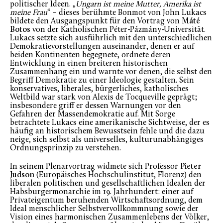
politischer Ideen. „
Ungarn ist meine Mutter, Amerika ist
meine Frau
“ – dieses berühmte Bonmot von John Lukacs
bildete den Ausgangspunkt für den Vortrag von
Máté
Botos
von der Katholischen Péter-Pázmány-Universität.
Lukacs setzte sich ausführlich mit den unterschiedlichen
Demokratievorstellungen auseinander, denen er auf
beiden Kontinenten begegnete, ordnete deren
Entwicklung in einen breiteren historischen
Zusammenhang ein und warnte vor denen, die selbst den
Begriff Demokratie zu einer Ideologie gestalten. Sein
konservatives, liberales, bürgerliches, katholisches
Weltbild war stark von Alexis de Tocqueville geprägt;
insbesondere griff er dessen Warnungen vor den
Gefahren der Massendemokratie auf. Mit Sorge
betrachtete Lukacs eine amerikanische Sichtweise, der es
häufig an historischem Bewusstsein fehle und die dazu
neige, sich selbst als universelles, kulturunabhängiges
Ordnungsprinzip zu verstehen.
In seinem Plenarvortrag widmete sich Professor
Pieter
Judson
(Europäisches Hochschulinstitut, Florenz) den
liberalen politischen und gesellschaftlichen Idealen der
Habsburgermonarchie im 19. Jahrhundert: einer auf
Privateigentum beruhenden Wirtschaftsordnung, dem
Ideal menschlicher Selbstvervollkommnung sowie der
Vision eines harmonischen Zusammenlebens der Völker,