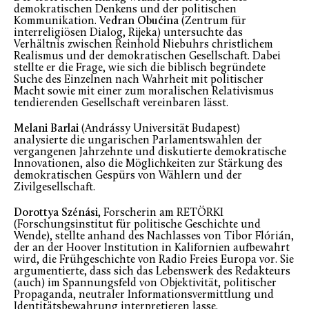
demokratischen Denkens und der politischen
Kommunikation.
Vedran Obućina
(Zentrum für
interreligiösen Dialog, Rijeka) untersuchte das
Verhältnis zwischen Reinhold Niebuhrs christlichem
Realismus und der demokratischen Gesellschaft. Dabei
stellte er die Frage, wie sich die biblisch begründete
Suche des Einzelnen nach Wahrheit mit politischer
Macht sowie mit einer zum moralischen Relativismus
tendierenden Gesellschaft vereinbaren lässt.
Melani Barlai
(Andrássy Universität Budapest)
analysierte die ungarischen Parlamentswahlen der
vergangenen Jahrzehnte und diskutierte demokratische
Innovationen, also die Möglichkeiten zur Stärkung des
demokratischen Gespürs von Wählern und der
Zivilgesellschaft.
Dorottya Szénási
, Forscherin am RETÖRKI
(Forschungsinstitut für politische Geschichte und
Wende), stellte anhand des Nachlasses von Tibor Flórián,
der an der Hoover Institution in Kalifornien aufbewahrt
wird, die Frühgeschichte von Radio Freies Europa vor. Sie
argumentierte, dass sich das Lebenswerk des Redakteurs
(auch) im Spannungsfeld von Objektivität, politischer
Propaganda, neutraler Informationsvermittlung und
Identitätsbewahrung interpretieren lasse.