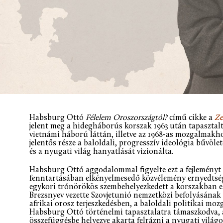
Habsburg Ottó
Félelem Oroszországtól?
című cikke a
Ze
jelent meg a hidegháborús korszak 1963 után tapasztalt
vietnámi háború láttán, illetve az 1968-as mozgalmakh
jelentős része a baloldali, progresszív ideológia bűvölet
és a nyugati világ hanyatlását vizionálta.
Habsburg Ottó aggodalommal figyelte ezt a fejleményt
fenntartásában elkényelmesedő közvélemény ernyedtsé
egykori trónörökös szembehelyezkedett a korszakban el
Brezsnyev vezette Szovjetunió nemzetközi befolyásának n
afrikai orosz terjeszkedésben, a baloldali politikai m
Habsburg Ottó történelmi tapasztalatra támaszkodva,
összefüggésbe helyezve akarta felrázni a nyugati világo