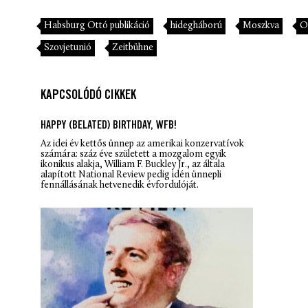
Habsburg Ottó publikáció
hidegháború
Moszkva
O
Szovjetunió
Zeitbühne
KAPCSOLÓDÓ CIKKEK
HAPPY (BELATED) BIRTHDAY, WFB!
Az idei év kettős ünnep az amerikai konzervatívok
számára: száz éve született a mozgalom egyik
ikonikus alakja, William F. Buckley Jr., az általa
alapított
National Review
pedig idén ünnepli
fennállásának hetvenedik évfordulóját.