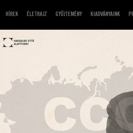
HÍREK
ÉLETRAJZ
GYŰJTEMÉNY
KIADVÁNYAINK
P