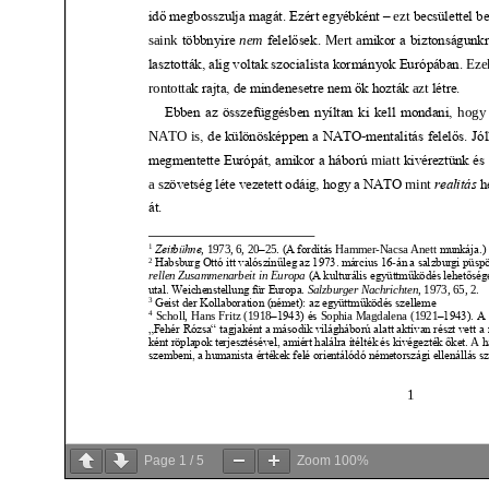
Page
1
/
5
Zoom
100%