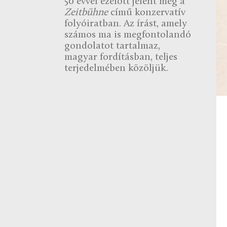
50 évvel ezelőtt jelent meg a
Zeitbühne
című konzervatív
folyóiratban. Az írást, amely
számos ma is megfontolandó
gondolatot tartalmaz,
magyar fordításban, teljes
terjedelmében közöljük.