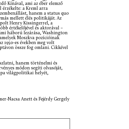
dő Kínával, ami az éber elemző
 érzékelte: a Kreml arra
 szembenállást, hanem a status quo
ás mellett élés politikáját. Az
polt Henry Kissingerrel, a
b értékelőjével és aktorával –
námi háború lezárása, Washington
, amelyek Moszkva pozícióinak
az 1950-es években meg volt
ptávon össze fog omlani. Cikkével
szlatni, hanem történelmi és
érvényes módon segíti olvasóját,
a világpolitikai helyét,
r-Nacsa Anett és Fejérdy Gergely