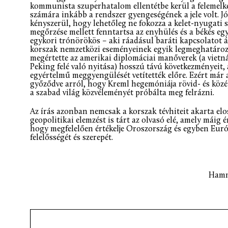
kommunista szuperhatalom ellentétbe kerül a felemelke
számára inkább a rendszer gyengeségének a jele volt. Jól
kényszerül, hogy lehetőleg ne fokozza a kelet-nyugati
megőrzése mellett fenntartsa az enyhülés és a békés egym
egykori trónörökös – aki ráadásul baráti kapcsolatot á
korszak nemzetközi eseményeinek egyik legmeghatározób
megértette az amerikai diplomáciai manőverek (a viet
Peking felé való nyitása) hosszú távú következményeit
egyértelmű meggyengülését vetítették előre. Ezért már 
győződve arról, hogy Kreml hegemóniája rövid- és közé
a szabad világ közvéleményét próbálta meg felrázni.
Az írás azonban nemcsak a korszak tévhiteit akarta elo
geopolitikai elemzést is tárt az olvasó elé, amely máig 
hogy megfelelően értékelje Oroszország és egyben Európ
felelősségét és szerepét.
Hamme