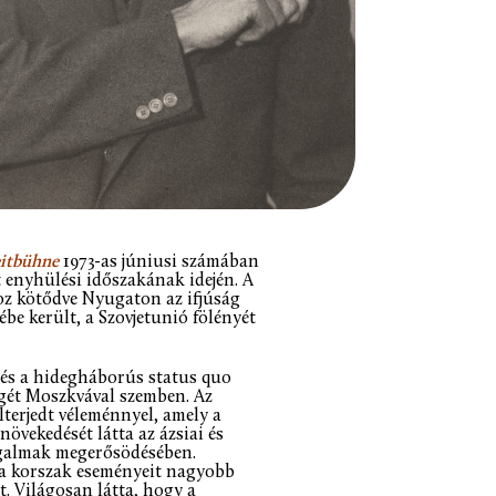
itbühne
1973-as júniusi számában
 enyhülési időszakának idején. A
oz kötődve Nyugaton az ifjúság
ébe került, a Szovjetunió fölényét
 és a hidegháborús status quo
gét Moszkvával szemben. Az
terjedt véleménnyel, amely a
övekedését látta az ázsiai és
ozgalmak megerősödésében.
 a korszak eseményeit nagyobb
t. Világosan látta, hogy a