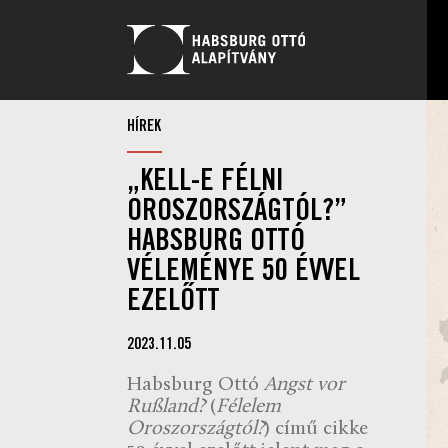
HÍREK
„KELL-E FÉLNI
OROSZORSZÁGTÓL?”
HABSBURG OTTÓ
VÉLEMÉNYE 50 ÉVVEL
EZELŐTT
2023.11.05
Habsburg Ottó
Angst vor
Rußland?
(
Félelem
Oroszországtól?
) című cikke