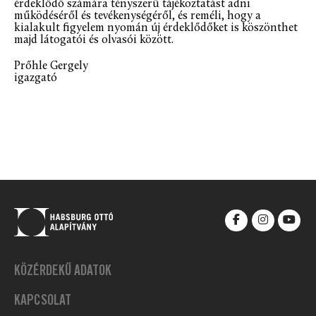
érdeklődő számára tényszerű tájékoztatást adni
működéséről és tevékenységéről, és reméli, hogy a
kialakult figyelem nyomán új érdeklődőket is köszönthet
majd látogatói és olvasói között.
Prőhle Gergely
igazgató
KÖZÉRDEKŰ ADATOK
KAPCSOLAT