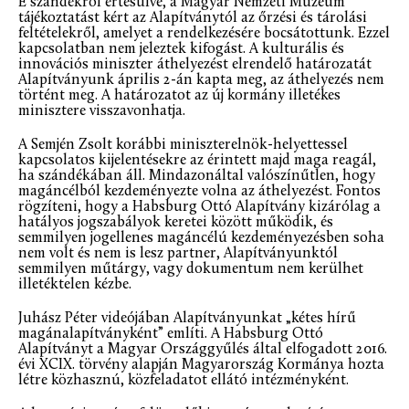
E szándékról értesülve, a Magyar Nemzeti Múzeum
tájékoztatást kért az Alapítványtól az őrzési és tárolási
feltételekről, amelyet a rendelkezésére bocsátottunk. Ezzel
kapcsolatban nem jeleztek kifogást. A kulturális és
innovációs miniszter áthelyezést elrendelő határozatát
Alapítványunk április 2-án kapta meg, az áthelyezés nem
történt meg. A határozatot az új kormány illetékes
minisztere visszavonhatja.
A Semjén Zsolt korábbi miniszterelnök-helyettessel
kapcsolatos kijelentésekre az érintett majd maga reagál,
ha szándékában áll. Mindazonáltal valószínűtlen, hogy
magáncélból kezdeményezte volna az áthelyezést. Fontos
rögzíteni, hogy a Habsburg Ottó Alapítvány kizárólag a
hatályos jogszabályok keretei között működik, és
semmilyen jogellenes magáncélú kezdeményezésben soha
nem volt és nem is lesz partner, Alapítványunktól
semmilyen műtárgy, vagy dokumentum nem kerülhet
illetéktelen kézbe.
Juhász Péter videójában Alapítványunkat „kétes hírű
magánalapítványként” említi. A Habsburg Ottó
Alapítványt a Magyar Országgyűlés által elfogadott 2016.
évi XCIX. törvény alapján Magyarország Kormánya hozta
létre közhasznú, közfeladatot ellátó intézményként.