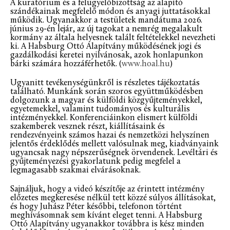
A kuratórium és a felügyelőbizottság az alapító
szándékainak megfelelő módon és anyagi juttatásokkal
működik. Ugyanakkor a testületek mandátuma 2026.
június 29-én lejár, az új tagokat a nemrég megalakult
kormány az általa helyesnek talált feltételekkel nevezheti
ki. A Habsburg Ottó Alapítvány működésének jogi és
gazdálkodási keretei nyilvánosak, azok honlapunkon
bárki számára hozzáférhetők. (
www.hoal.hu
)
Ugyanitt tevékenységünkről is részletes tájékoztatás
található. Munkánk során szoros együttműködésben
dolgozunk a magyar és külföldi közgyűjteményekkel,
egyetemekkel, valamint tudományos és kulturális
intézményekkel. Konferenciáinkon elismert külföldi
szakemberek vesznek részt, kiállításaink és
rendezvényeink számos hazai és nemzetközi helyszínen
jelentős érdeklődés mellett valósulnak meg, kiadványaink
ugyancsak nagy népszerűségnek örvendenek. Levéltári és
gyűjteményezési gyakorlatunk pedig megfelel a
legmagasabb szakmai elvárásoknak.
Sajnáljuk, hogy a videó készítője az érintett intézmény
előzetes megkeresése nélkül tett közzé súlyos állításokat,
és hogy Juhász Péter későbbi, telefonon történt
meghívásomnak sem kívánt eleget tenni. A Habsburg
Ottó Alapítvány ugyanakkor továbbra is kész minden