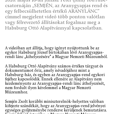
2026. május 16-án Juhász Péter (Juhi) YouTube-
csatornáján „SEMJÉN, az Aranygyapjas rend és
egy felbecsülhetetlen értékű ARANYLÁNC”
címmel megjelent videó több ponton valótlan
vagy félrevezető állításokat fogalmaz meg a
Habsburg Ottó Alapítvánnyal kapcsolatban.
A videóban azt állítja, hogy igényt nyújtottunk be az
egykor Habsburg József birtokában lévő Aranygyapjas-
rendi lánc „kihelyezésére” a Magyar Nemzeti Múzeumból.
A Habsburg Ottó Alapítvány számos értékes tárgyat és
dokumentumot őriz, amely névadójához mint a
Habsburg-ház, és egyben az Aranygyapjas-rend egykori
fejéhez kapcsolódik. Ennek ellenére az Alapítvány nem
kezdeményezte az Aranygyapjas-rendi lánc áthelyezését,
nem fordult ilyen kérelemmel a Magyar Nemzeti
Múzeumhoz.
Semjén Zsolt korábbi miniszterelnök-helyettes valóban
kifejezte szándékát, hogy az Aranygyapjas-rend jelvényei
egységes gyűjteménybe rendezve kerüljenek bemutatásra.