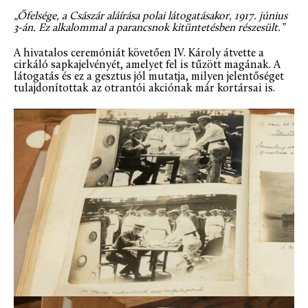
„Őfelsége, a Császár aláírása polai látogatásakor, 1917. június
3-án. Ez alkalommal a parancsnok kitüntetésben részesült.”
A hivatalos ceremóniát követően IV. Károly átvette a
cirkáló sapkajelvényét, amelyet fel is tűzött magának. A
látogatás és ez a gesztus jól mutatja, milyen jelentőséget
tulajdonítottak az otrantói akciónak már kortársai is.