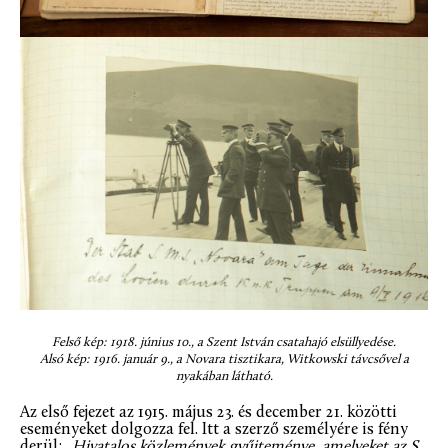
Felső kép: 1918. június 10., a Szent István csatahajó elsüllyedése.
Alsó kép: 1916. január 9., a Novara tisztikara, Witkowski távcsővel a
nyakában látható.
Az első fejezet az 1915. május 23. és december 21. közötti
eseményeket dolgozza fel. Itt a szerző személyére is fény
derül:
„Hivatalos közlemények gyűjteménye, amelyeket az S.