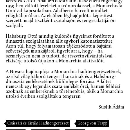
keresték Ottót.
Adalberto Mariano
olasz ellentengernagy
1959-ben váltott leveleket a trónörökössel, a Monarchista
Unióval kapcsolatban. Adalberto harcolt mindkét
világháborúban. Az elsőben léghajópilóta-képesítést
szerzett, majd tisztként csatahajón és tengeralattjárón
szolgált.
Habsburg Ottó mindig különös figyelmet fordított a
dinasztia szolgálatában állt egykori katonatisztekre.
Azon túl, hogy folyamatosan tájékozódott a bajtársi
szövetségek munkájáról, figyelt arra, hogy – ha
személyesen nem is tudott, de részvétnyilvánításával –
elkísérje utolsó útjukon a Monarchia alattvalóit.
A Novara hajónaplója a Monarchia haditengerészetének,
az első világháború tengeri harcainak és a Habsburg-
dinasztia emlékezetének különleges forrása. A kötet
nemcsak egy legendás csata emlékét őrzi, hanem felidézi
azoknak az embereknek a történetét is, akik a Monarchia
utolsó éveiben szolgáltak a tengeren.
Suslik Ádám
Császári és Királyi Haditengerészet
Georg von Trapp