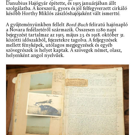
Danubius Hajógyár építette, és 1915 januárjában állt
szolgálatba. A korszerű, gyors és jól felfegyverzett cirkáló
később Horthy Miklós zászlóshajójaként vált ismertté.
A gyűjteményünkben fellelt
Bord-Buch
feliratú hajónapló
a Novara fedélzetéről származik. Összesen 1280 napi
bejegyzést tartalmaz az 1915. május 23. és 1918. október 31.
közötti időszakból, fejezetekre tagolva. A feljegyzések
mellett fényképek, utólagos megjegyzések és egyéb
szövegrészek is helyet kaptak. A szövegek német, olasz,
helyenként angol nyelvűek.