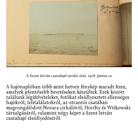
A Szent István csatahajó utolsó órái. 1918. június 10.
A hajónaplóban több mint hetven fénykép maradt fenn,
amelyek jelentősebb bevetéseken készültek. Ezek között
találunk légifelvételeket, fotókat elsüllyesztett ellenséges
hajókról, telitalálatokról, az otrantói csatában
megrongálódott Novara cirkálóról, Horthy és Witkowski
társalgásáról, valamint négy képet a Szent István
csatahajó elsüllyedéséről.