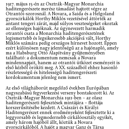
1917. május 15-én az Osztrák–Magyar Monarchia
haditengerészete merész támadást hajtott végre az
Otrantói-szorosnál. A Novara, a Saida és a Helgoland
gyorscirkálók Horthy Miklós vezetésével áttörték az
antant tengeri zárát, majd súlyos veszteségeket okoztak
az ellenséges hajóknak. Az úgynevezett harmadik
otrantói csata a Monarchia haditengerészetének
legismertebb és legsikeresebb akciójává vált, Horthy
Miklós számára pedig országos hírnevet hozott. Éppen
ezért különösen nagy jelentőségű az a hajónapló, amely
ma a Habsburg Ottó Alapítvány gyűjteményében
található: a dokumentum nemcsak a Novara
mindennapjait, hanem az otrantói ütközet eseményeit is
első kézből örökíti meg. A XX. századból ehhez hasonló
részletességű és hitelességű haditengerészeti
kordokumentum jelenleg nem ismert.
Az első világháborút megelőző években Európában
nagyszabású fegyverkezési verseny bontakozott ki. Az
Osztrák–Magyar Monarchia 1911-ben – az olasz
haditengerészeti fejlesztések mintájára – flottája
korszerűsítésébe kezdett. A Császári és Királyi
Haditengerészet ennek eredményeként fejlesztette ki a
leggyorsabb és legmodernebb cirkálóosztály egyikét,
amely három hajóból állt, köztük a Novara
gyorscirkálóból. A hajót a magyar Ganz és Társa