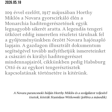
2026.05.18
109 évvel ezelőtt, 1917 májusában Horthy
Miklós a Novara gyorscirkáló élén a
Monarchia haditengerészetének egyik
legnagyobb sikerét aratta. A legendás tengeri
ütközet eddig ismeretlen részletei tárulnak fel
a gyűjteményünkben őrzött Novara hajónapló
lapjain. A gazdagon illusztrált dokumentum
segítségével tovább mélyíthetjük ismereteinket
a császári és királyi haditengerészet
mindennapjairól, cikkünkben pedig Habsburg
Ottó és az egykori tengerésztisztek
kapcsolatának történetére is kitérünk.
A Novara parancsnoki hídján Horthy Miklós és a szolgálatot teljesítő
tisztek, köztük Stanislaus Witkowski (jobbra a második).