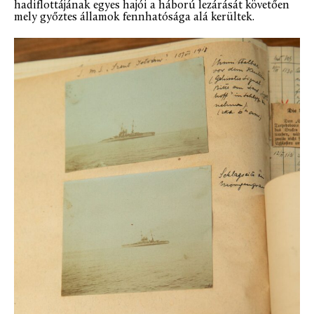
hadiflottájának egyes hajói a háború lezárását követően
mely győztes államok fennhatósága alá kerültek.