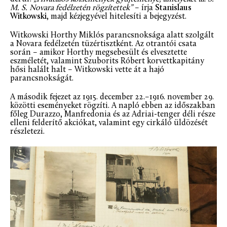
M. S. Novara fedélzetén rögzítettek”
– írja
Stanislaus
Witkowski
, majd kézjegyével hitelesíti a bejegyzést.
Witkowski Horthy Miklós parancsnoksága alatt szolgált
a Novara fedélzetén tüzértisztként. Az otrantói csata
során – amikor Horthy megsebesült és elvesztette
eszméletét, valamint Szuborits Róbert korvettkapitány
hősi halált halt – Witkowski vette át a hajó
parancsnokságát.
A második fejezet az 1915. december 22.–1916. november 29.
közötti eseményeket rögzíti. A napló ebben az időszakban
főleg Durazzo, Manfredonia és az Adriai-tenger déli része
elleni felderítő akciókat, valamint egy cirkáló üldözését
részletezi.