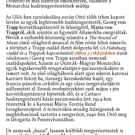
Doberdó és más háborús emlékhelyek, valamint a
Monarchia haditengerészetének múltja.
Az USA-ban tartózkodása során Ottó több ízben kapott
levelet az egyik leghíresebb haditengerésztől,
Georg von
Trapp
korvettkapitánytól és feleségétől,
Maria von
Trapptól,
akik szintén az Egyesült Államokba emigráltak.
Nevük a szélesebb közönség számára a
The Sound of
Music
című világhírű musical és film révén lehet ismerős:
a történet a Trapp család életét dolgozta fel. (
A Habsburg
család és a Trappok kapcsolatáról
ebben a cikkünkben
írunk
részletesen.)
Georg von Trapp azonban nemcsak
családapaként, hanem az Osztrák–Magyar Monarchia
egyik legsikeresebb tengeralattjáró-parancsnokaként is
ismert volt. Az első világháború alatt igen sikeres katonai
karriert futott be, tizenegy kereskedelmi hajót, egy
francia páncélos cirkálót és egy olasz tengeralattjárót
süllyesztett el. Ennek eredményeként 1918. május 1-jén
korvettkapitánnyá léptették elő, és a Cattaro
haditengerészeti bázis parancsnoka lett. 1924-ben
tüntették ki a Katonai Mária Terézia Rend
lovagkeresztjével. A trónörökös mindig hűségesnek és
megbízhatónak tartotta a tengerészt, 1940-ben Ottó meg
is látogatta őt Pennsylvaniában.
De nemcsak „hazai”, hanem külföldi tengerésztisztek is