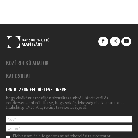
KÖZÉRDEKŰ ADATOK
KAPCSOLAT
IRATKOZZON FEL HÍRLEVELÜNKRE
hogy elsőként értesüljön aktualitásainkról, híreinkről és
rendezvényeinkről, illetve, hogy sok érdekességet olvashasson a
Habsburg Ottó Alapítvány tevékenységéről!
Please leave this field empty.
Elolvastam és elfogadom az
adatkezelési tájékoztatót.