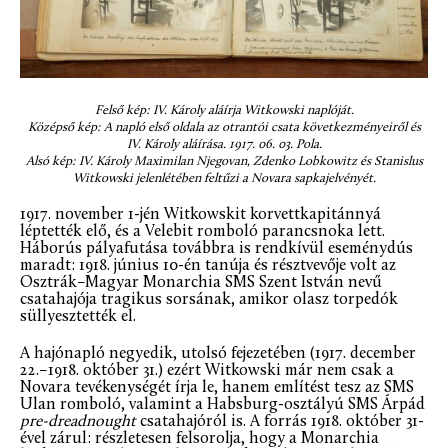
Felső kép: IV. Károly aláírja Witkowski naplóját.
Középső kép: A napló első oldala az otrantói csata következményeiről és
IV. Károly aláírása. 1917. 06. 03. Pola.
Alsó kép: IV. Károly Maximilan Njegovan, Zdenko Lobkowitz és Stanislus
Witkowski jelenlétében feltűzi a Novara sapkajelvényét.
1917. november 1-jén Witkowskit korvettkapitánnyá
léptették elő, és a Velebit romboló parancsnoka lett.
Háborús pályafutása továbbra is rendkívül eseménydús
maradt: 1918. június 10-én tanúja és résztvevője volt az
Osztrák–Magyar Monarchia SMS Szent István nevű
csatahajója tragikus sorsának, amikor olasz torpedók
süllyesztették el.
A hajónapló negyedik, utolsó fejezetében (1917. december
22.–1918. október 31.) ezért Witkowski már nem csak a
Novara tevékenységét írja le, hanem említést tesz az SMS
Ulan romboló, valamint a Habsburg-osztályú SMS Árpád
pre-dreadnought
csatahajóról is. A forrás 1918. október 31-
ével zárul: részletesen felsorolja, hogy a Monarchia