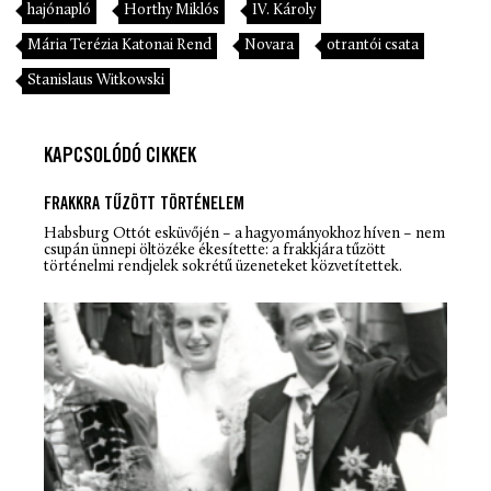
hajónapló
Horthy Miklós
IV. Károly
Mária Terézia Katonai Rend
Novara
otrantói csata
Stanislaus Witkowski
KAPCSOLÓDÓ CIKKEK
FRAKKRA TŰZÖTT TÖRTÉNELEM
Habsburg Ottót esküvőjén – a hagyományokhoz híven – nem
csupán ünnepi öltözéke ékesítette: a frakkjára tűzött
történelmi rendjelek sokrétű üzeneteket közvetítettek.