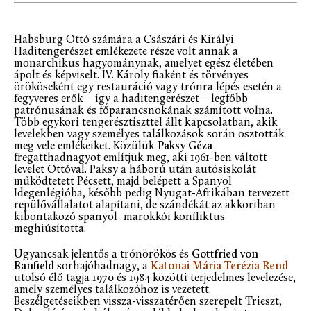
Habsburg Ottó számára a Császári és Királyi
Haditengerészet emlékezete része volt annak a
monarchikus hagyománynak, amelyet egész életében
ápolt és képviselt. IV. Károly fiaként és törvényes
örököseként egy restauráció vagy trónra lépés esetén a
fegyveres erők – így a haditengerészet – legfőbb
patrónusának és főparancsnokának számított volna.
Több egykori tengerésztiszttel állt kapcsolatban, akik
levelekben vagy személyes találkozások során osztották
meg vele emlékeiket. Közülük
Paksy Géza
fregatthadnagyot említjük meg, aki 1961-ben váltott
levelet Ottóval. Paksy a háború után autósiskolát
működtetett Pécsett, majd belépett a Spanyol
Idegenlégióba, később pedig Nyugat-Afrikában tervezett
repülővállalatot alapítani, de szándékát az akkoriban
kibontakozó spanyol–marokkói konfliktus
meghiúsította.
Ugyancsak jelentős a trónörökös és
Gottfried von
Banfield
sorhajóhadnagy, a
Katonai Mária Terézia Rend
utolsó élő tagja 1970 és 1984 közötti terjedelmes levelezése,
amely személyes találkozóhoz is vezetett.
Beszélgetéseikben vissza-visszatérően szerepelt Trieszt,