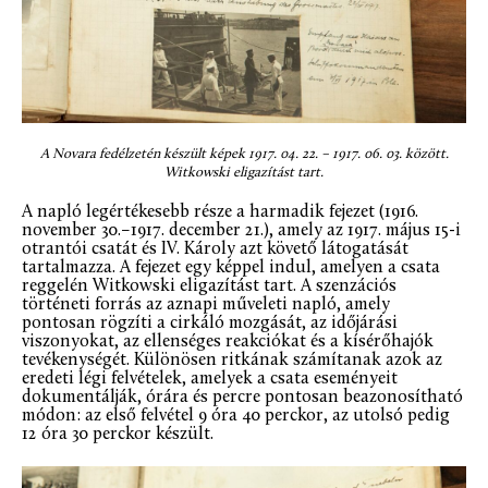
A Novara fedélzetén készült képek 1917. 04. 22. – 1917. 06. 03. között.
Witkowski eligazítást tart.
A napló legértékesebb része a harmadik fejezet (1916.
november 30.–1917. december 21.), amely az 1917. május 15-i
otrantói csatát és IV. Károly azt követő látogatását
tartalmazza. A fejezet egy képpel indul, amelyen a csata
reggelén Witkowski eligazítást tart. A szenzációs
történeti forrás az aznapi műveleti napló, amely
pontosan rögzíti a cirkáló mozgását, az időjárási
viszonyokat, az ellenséges reakciókat és a kísérőhajók
tevékenységét. Különösen ritkának számítanak azok az
eredeti légi felvételek, amelyek a csata eseményeit
dokumentálják, órára és percre pontosan beazonosítható
módon: az első felvétel 9 óra 40 perckor, az utolsó pedig
12 óra 30 perckor készült.