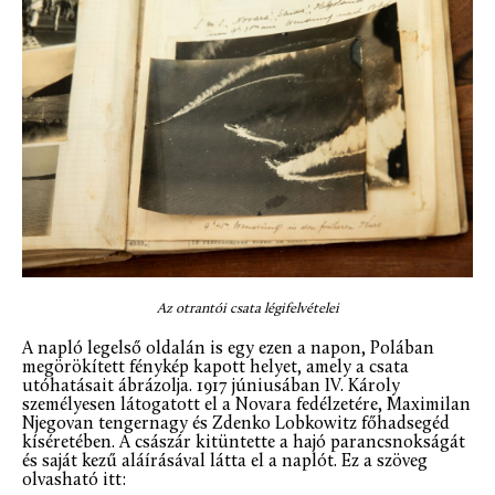
Az otrantói csata légifelvételei
A napló legelső oldalán is egy ezen a napon, Polában
megörökített fénykép kapott helyet, amely a csata
utóhatásait ábrázolja. 1917 júniusában IV. Károly
személyesen látogatott el a Novara fedélzetére, Maximilan
Njegovan tengernagy és Zdenko Lobkowitz főhadsegéd
kíséretében. A császár kitüntette a hajó parancsnokságát
és saját kezű aláírásával látta el a naplót. Ez a szöveg
olvasható itt: