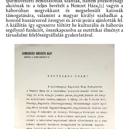
iparművészeti bemutatónak szánták, hanem jótékonysági
akciónak is: a teljes bevételt a Nemzet Háza,
[5]
vagyis a
háborúban megrokkant és megsebesült katonák
támogatására, valamint a magyar királyi szabadkai 4.
honvéd huszárezred özvegyei és árvái javára ajánlották fel.
A kiállítás így egyszerre töltött be kulturális és háborús
segélyező funkciót, összekapcsolva az esztétikai élményt a
társadalmi felelősségvállalás gyakorlatával.