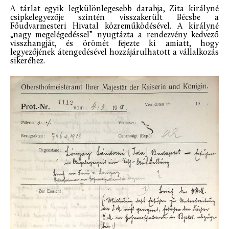
A tárlat egyik legkülönlegesebb darabja, Zita királyné
csipkelegyezője szintén visszakerült Bécsbe a
Főudvarmesteri Hivatal közreműködésével. A királyné
„nagy megelégedéssel” nyugtázta a rendezvény kedvező
visszhangját, és örömét fejezte ki amiatt, hogy
legyezőjének átengedésével hozzájárulhatott a vállalkozás
sikeréhez.