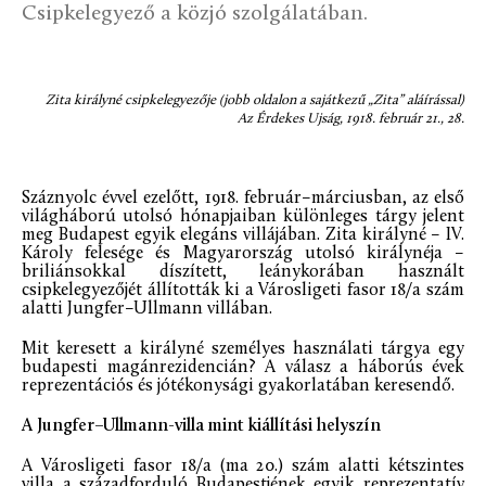
Csipkelegyező a közjó szolgálatában.
Zita királyné csipkelegyezője (jobb oldalon a sajátkezű „Zita” aláírással)
Az Érdekes Ujság, 1918. február 21., 28.
Száznyolc évvel ezelőtt, 1918. február–márciusban, az első
világháború utolsó hónapjaiban különleges tárgy jelent
meg Budapest egyik elegáns villájában. Zita királyné – IV.
Károly felesége és Magyarország utolsó királynéja –
briliánsokkal díszített, leánykorában használt
csipkelegyezőjét állították ki a Városligeti fasor 18/a szám
alatti Jungfer–Ullmann villában.
Mit keresett a királyné személyes használati tárgya egy
budapesti magánrezidencián? A válasz a háborús évek
reprezentációs és jótékonysági gyakorlatában keresendő.
A Jungfer–Ullmann-villa mint kiállítási helyszín
A Városligeti fasor 18/a (ma 20.) szám alatti kétszintes
villa a századforduló Budapestjének egyik reprezentatív