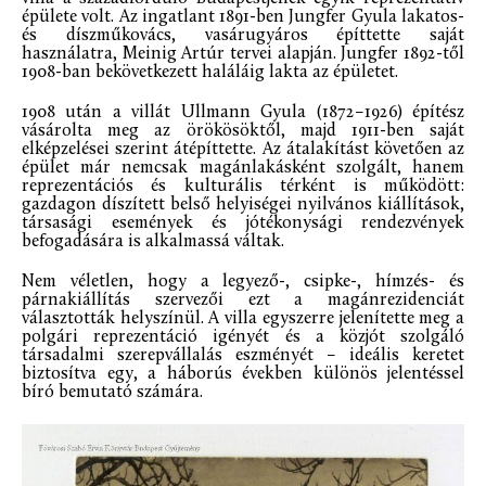
épülete volt. Az ingatlant 1891-ben Jungfer Gyula lakatos-
és díszműkovács, vasárugyáros építtette saját
használatra, Meinig Artúr tervei alapján. Jungfer 1892-től
1908-ban bekövetkezett haláláig lakta az épületet.
1908 után a villát Ullmann Gyula (1872–1926) építész
vásárolta meg az örökösöktől, majd 1911-ben saját
elképzelései szerint átépíttette. Az átalakítást követően az
épület már nemcsak magánlakásként szolgált, hanem
reprezentációs és kulturális térként is működött:
gazdagon díszített belső helyiségei nyilvános kiállítások,
társasági események és jótékonysági rendezvények
befogadására is alkalmassá váltak.
Nem véletlen, hogy a legyező-, csipke-, hímzés- és
párnakiállítás szervezői ezt a magánrezidenciát
választották helyszínül. A villa egyszerre jelenítette meg a
polgári reprezentáció igényét és a közjót szolgáló
társadalmi szerepvállalás eszményét – ideális keretet
biztosítva egy, a háborús években különös jelentéssel
bíró bemutató számára.