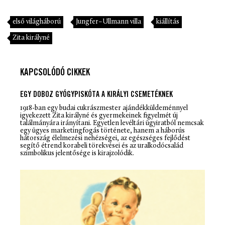
első világháború
Jungfer–Ullmann villa
kiállítás
Zita királyné
KAPCSOLÓDÓ CIKKEK
EGY DOBOZ GYÓGYPISKÓTA A KIRÁLYI CSEMETÉKNEK
1918-ban egy budai cukrászmester ajándékküldeménnyel
igyekezett Zita királyné és gyermekeinek figyelmét új
találmányára irányítani. Egyetlen levéltári ügyiratból nemcsak
egy ügyes marketingfogás története, hanem a háborús
hátország élelmezési nehézségei, az egészséges fejlődést
segítő étrend korabeli törekvései és az uralkodócsalád
szimbolikus jelentősége is kirajzolódik.