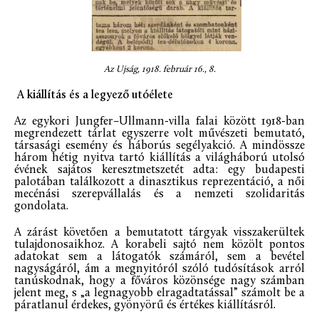
Az Ujság, 1918. február 16., 8.
A kiállítás és a legyező utóélete
Az egykori Jungfer–Ullmann-villa falai között 1918-ban
megrendezett tárlat egyszerre volt művészeti bemutató,
társasági esemény és háborús segélyakció. A mindössze
három hétig nyitva tartó kiállítás a világháború utolsó
évének sajátos keresztmetszetét adta: egy budapesti
palotában találkozott a dinasztikus reprezentáció, a női
mecénási szerepvállalás és a nemzeti szolidaritás
gondolata.
A zárást követően a bemutatott tárgyak visszakerültek
tulajdonosaikhoz. A korabeli sajtó nem közölt pontos
adatokat sem a látogatók számáról, sem a bevétel
nagyságáról, ám a megnyitóról szóló tudósítások arról
tanúskodnak, hogy a főváros közönsége nagy számban
jelent meg, s „a legnagyobb elragadtatással” számolt be a
páratlanul érdekes, gyönyörű és értékes kiállításról.