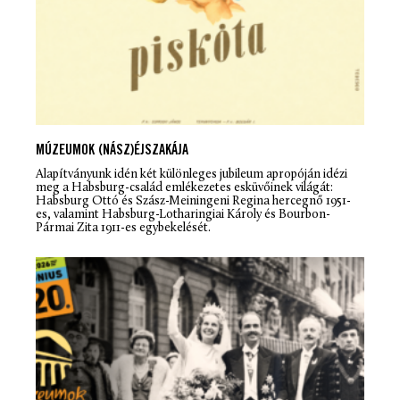
MÚZEUMOK (NÁSZ)ÉJSZAKÁJA
Alapítványunk idén két különleges jubileum apropóján idézi
meg a Habsburg-család emlékezetes esküvőinek világát:
Habsburg Ottó és Szász-Meiningeni Regina hercegnő 1951-
es, valamint Habsburg-Lotharingiai Károly és Bourbon-
Pármai Zita 1911-es egybekelését.