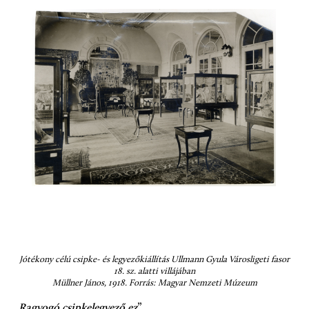
Jótékony célú csipke- és legyezőkiállítás Ullmann Gyula Városligeti fasor
18. sz. alatti villájában
Müllner János, 1918. Forrás: Magyar Nemzeti Múzeum
„
Ragyogó csipkelegyező ez
”