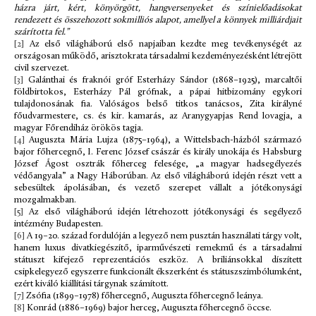
házra járt, kért, könyörgött, hangversenyeket és színielőadásokat
rendezett és összehozott sokmilliós alapot, amellyel a könnyek milliárdjait
szárította fel.”
[2]
Az első világháború első napjaiban kezdte meg tevékenységét az
országosan működő, arisztokrata társadalmi kezdeményezésként létrejött
civil szervezet.
[3]
Galánthai és fraknói gróf Esterházy Sándor (1868–1925), marcaltői
földbirtokos, Esterházy Pál grófnak, a pápai hitbizomány egykori
tulajdonosának fia. Valóságos belső titkos tanácsos, Zita királyné
főudvarmestere, cs. és kir. kamarás, az Aranygyapjas Rend lovagja, a
magyar Főrendiház örökös tagja.
[4]
Auguszta Mária Lujza (1875–1964), a Wittelsbach-házból származó
bajor főhercegnő, I. Ferenc József császár és király unokája és Habsburg
József Ágost osztrák főherceg felesége, „a magyar hadsegélyezés
védőangyala” a Nagy Háborúban. Az első világháború idején részt vett a
sebesültek ápolásában, és vezető szerepet vállalt a jótékonysági
mozgalmakban.
[5]
Az első világháború idején létrehozott jótékonysági és segélyező
intézmény Budapesten.
[6]
A 19–20. század fordulóján a legyező nem pusztán használati tárgy volt,
hanem luxus divatkiegészítő, iparművészeti remekmű és a társadalmi
státuszt kifejező reprezentációs eszköz. A briliánsokkal díszített
csipkelegyező egyszerre funkcionált ékszerként és státuszszimbólumként,
ezért kiváló kiállítási tárgynak számított.
[7]
Zsófia (1899–1978) főhercegnő, Auguszta főhercegnő leánya.
[8]
Konrád (1886–1969) bajor herceg, Auguszta főhercegnő öccse.