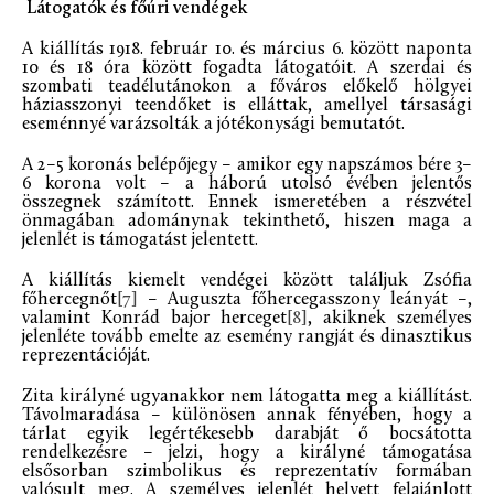
Látogatók és főúri vendégek
A kiállítás 1918. február 10. és március 6. között naponta
10 és 18 óra között fogadta látogatóit. A szerdai és
szombati teadélutánokon a főváros előkelő hölgyei
háziasszonyi teendőket is elláttak, amellyel társasági
eseménnyé varázsolták a jótékonysági bemutatót.
A 2–5 koronás belépőjegy – amikor egy napszámos bére 3–
6 korona volt – a háború utolsó évében jelentős
összegnek számított. Ennek ismeretében a részvétel
önmagában adománynak tekinthető, hiszen maga a
jelenlét is támogatást jelentett.
A kiállítás kiemelt vendégei között találjuk Zsófia
főhercegnőt
[7]
– Auguszta főhercegasszony leányát –,
valamint Konrád
bajor herceget
[8]
, akiknek személyes
jelenléte tovább emelte az esemény rangját és dinasztikus
reprezentációját.
Zita királyné ugyanakkor nem látogatta meg a kiállítást.
Távolmaradása – különösen annak fényében, hogy a
tárlat egyik legértékesebb darabját ő bocsátotta
rendelkezésre – jelzi, hogy a királyné támogatása
elsősorban szimbolikus és reprezentatív formában
valósult meg. A személyes jelenlét helyett felajánlott