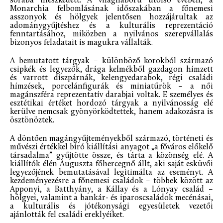
sorába illeszkedett. A világháború utolsó évében, a
Monarchia felbomlásának időszakában a főnemesi
asszonyok és hölgyek jelentősen hozzájárultak az
adománygyűjtéshez és a kulturális reprezentáció
fenntartásához, miközben a nyilvános szerepvállalás
bizonyos feladatait is magukra vállalták.
A bemutatott tárgyak – különböző korokból származó
csipkék és legyezők, drága kelmékből gazdagon hímzett
és varrott díszpárnák, kelengyedarabok, régi családi
hímzések, porcelánfigurák és miniatűrök – a női
magánszféra reprezentatív darabjai voltak. E személyes és
esztétikai értéket hordozó tárgyak a nyilvánosság elé
kerülve nemcsak gyönyörködtettek, hanem adakozásra is
ösztönöztek.
A döntően magángyűjteményekből származó, történeti és
művészi értékkel bíró kiállítási anyagot „a főváros előkelő
társadalma” gyűjtötte össze, és tárta a közönség elé. A
kiállítók élén Auguszta főhercegnő állt, aki saját esküvői
legyezőjének bemutatásával legitimálta az eseményt. A
kezdeményezésre a főnemesi családok – többek között az
Apponyi, a Batthyány, a Kállay és a Lónyay család –
hölgyei, valamint a bankár- és iparoscsaládok mecénásai,
a kulturális és jótékonysági egyesületek vezetői
ajánlották fel családi ereklyéiket.