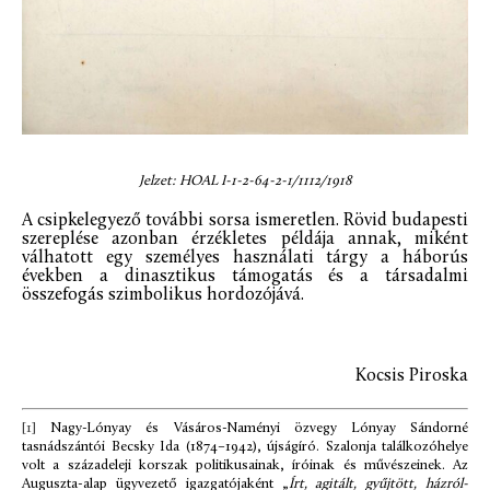
Jelzet: HOAL I-1-2-64-2-1/1112/1918
A csipkelegyező további sorsa ismeretlen. Rövid budapesti
szereplése azonban érzékletes példája annak, miként
válhatott egy személyes használati tárgy a háborús
években a dinasztikus támogatás és a társadalmi
összefogás szimbolikus hordozójává.
Kocsis Piroska
[1]
Nagy-Lónyay és Vásáros-Naményi özvegy Lónyay Sándorné
tasnádszántói Becsky Ida (1874–1942), újságíró. Szalonja találkozóhelye
volt a századeleji korszak politikusainak, íróinak és művészeinek. Az
Auguszta-alap ügyvezető igazgatójaként „
Írt, agitált, gyűjtött, házról-