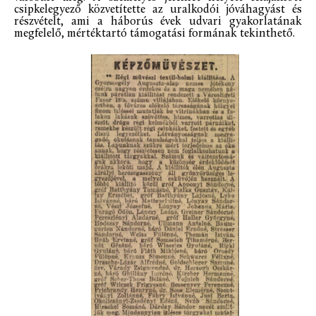
csipkelegyező közvetítette az uralkodói jóváhagyást és
részvételt, ami a háborús évek udvari gyakorlatának
megfelelő, mértéktartó támogatási formának tekinthető.