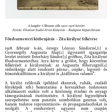
A Jungfer–Ullmann villa 1910–1916 között
Forrás: Fővárosi Szabó Ervin Könyvtár – Budapest Képarchívum
Főudvarmesteri közbenjárás – Zita királyné felkérése
1918. február 6-án, özvegy Lónyay Sándorné,
[1]
a
Gyorssegély Auguszta Alap
[2]
ügyvezető igazgatója
levelet intézett Esterházy Sándor
[3]
grófhoz, Zita királyné
főudvarmesteréhez. Arra kérte a grófot, hogy közvetítse
felkérését a királynénak: az Auguszta főhercegnő
[4]
védnöksége alatt rendezett párna-, csipke-, legyező- és
hímzéskiállításon a királyné is „kiállítson valamit”.
A királyi relikviák (például ékszerek, ruhák, családi
fényképek stb.) bemutatása a korszakban tudatosan
alkalmazott eszköz volt a közönség érzelmi és anyagi
támogatásának ösztönzésére. A királyné legyezőjének
szerepeltetése nem pusztán szimbolikus gesztus volt,
hanem tudatos reprezentációs- és propagandacélokat is
szolgált. A rendezvényt ugyanis nem csupán