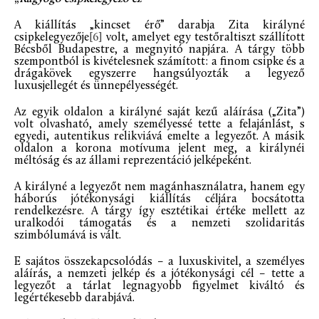
A kiállítás „kincset érő” darabja Zita királyné
csipkelegyezője
[6]
volt, amelyet egy testőraltiszt szállított
Bécsből Budapestre, a megnyitó napjára. A tárgy több
szempontból is kivételesnek számított: a finom csipke és a
drágakövek egyszerre hangsúlyozták a legyező
luxusjellegét és ünnepélyességét.
Az egyik oldalon a királyné saját kezű aláírása („Zita”)
volt olvasható, amely személyessé tette a felajánlást, s
egyedi, autentikus relikviává emelte a legyezőt. A másik
oldalon a korona motívuma jelent meg, a királynéi
méltóság és az állami reprezentáció jelképeként.
A királyné a legyezőt nem magánhasználatra, hanem egy
háborús jótékonysági kiállítás céljára bocsátotta
rendelkezésre. A tárgy így esztétikai értéke mellett az
uralkodói támogatás és a nemzeti szolidaritás
szimbólumává is vált.
E sajátos összekapcsolódás – a luxuskivitel, a személyes
aláírás, a nemzeti jelkép és a jótékonysági cél – tette a
legyezőt a tárlat legnagyobb figyelmet kiváltó és
legértékesebb darabjává.