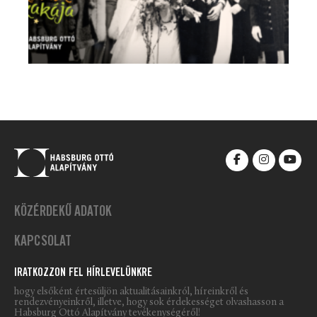
KÖZÉRDEKŰ ADATOK
KAPCSOLAT
IRATKOZZON FEL HÍRLEVELÜNKRE
hogy elsőként értesüljön aktualitásainkról, híreinkről és
rendezvényeinkről, illetve, hogy sok érdekességet olvashasson a
Habsburg Ottó Alapítvány tevékenységéről!