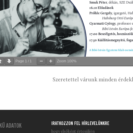
Page
1
/
1
Zoom
100%
Szeretettel várunk minden érdek
IRATKOZZON FEL HÍRLEVELÜNKRE
KŰ ADATOK
hogy elsőként értesüljön