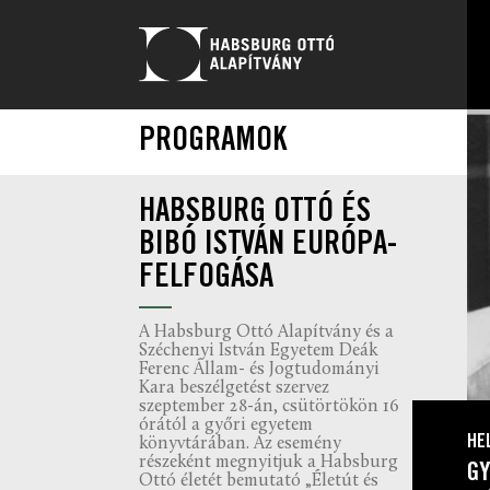
PROGRAMOK
HABSBURG OTTÓ ÉS
BIBÓ ISTVÁN EURÓPA-
FELFOGÁSA
A Habsburg Ottó Alapítvány és a
Széchenyi István Egyetem Deák
Ferenc Állam- és Jogtudományi
Kara beszélgetést szervez
szeptember 28-án, csütörtökön 16
órától a győri egyetem
HE
könyvtárában. Az esemény
részeként megnyitjuk a Habsburg
GY
Ottó életét bemutató „Életút és