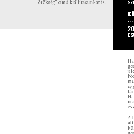
SZ
örökség” című kiállításunkat is.
ID
kez
20
CS
Ha
go
je
kö
me
eg
tá
Ha
ma
és
A 
ál
kü
go