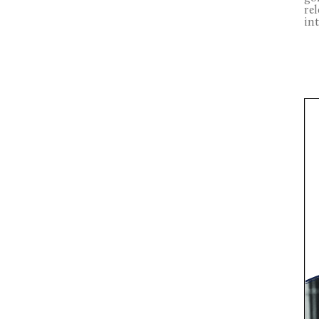
re
in