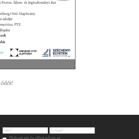
lődőt!
Please leave this field empty.
Elolvastam és elfogadom az