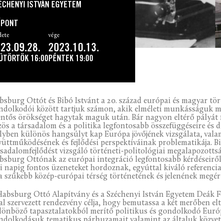
ÉCHENYI ISTVÁN EGYETEM
ŐPONT
dete
vége
23.09.28.
2023.10.13.
ÜTÖRTÖK
16:00
PÉNTEK
19:00
bsburg Ottót és Bibó Istvánt a 20. század európai és magyar t
ndolkodói között tartjuk számon, akik elméleti munkásságuk mel
lentős örökséget hagytak maguk után. Bár nagyon eltérő pályát
zös a társadalom és a politika legfontosabb összefüggéseire és d
lyben különös hangsúlyt kap Európa jövőjének vizsgálata, vala
yüttműködésének és fejlődési perspektíváinak problematikája. B
rsadalomfejlődést vizsgáló történeti-politológiai megalapozotts
bsburg Ottónak az európai integráció legfontosabb kérdéseirő
i napig fontos üzeneteket hordoznak, egyúttal kiváló referenc
 a szűkebb közép-európai térség történetének és jelenének megér
Habsburg Ottó Alapítvány és a Széchenyi István Egyetem Deák 
tal szervezett rendezvény célja, hogy bemutassa a két merőben el
lönböző tapasztalatokból merítő politikus és gondolkodó Eur
ndolkodásuk tematikus párhuzamait valamint az általuk közvetít