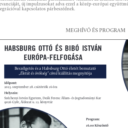
levanciáját, új impulzusokat adva ezzel a közép-európai együttm
tegrációval kapcsolatos párbeszédnek.
MEGHÍVÓ ÉS PROGRAM