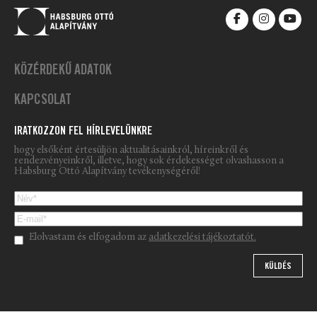
KÖZÉRDEKŰ ADATOK
KAPCSOLAT
IRATKOZZON FEL HÍRLEVELÜNKRE
hogy elsőként értesüljön aktualitásainkról, híreinkről és
rendezvényeinkről, illetve, hogy sok érdekességet olvashasson a
Habsburg Ottó Alapítvány tevékenységéről!
Please leave this field empty.
Elolvastam és elfogadom az
adatkezelési tájékoztatót.