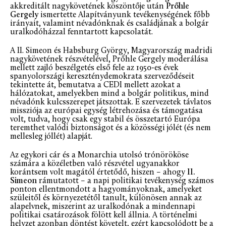
akkreditált nagykövetének köszöntője után
Prőhle
Gergely
ismertette Alapítványunk tevékenységének főbb
irányait, valamint névadónknak és családjának a bolgár
uralkodóházzal fenntartott kapcsolatát.
A II. Simeon és Habsburg György, Magyarország madridi
nagykövetének részvételével, Prőhle Gergely moderálása
mellett zajló beszélgetés első fele az 1950-es évek
spanyolországi kereszténydemokrata szerveződéseit
tekintette át, bemutatva a CEDI mellett azokat a
hálózatokat, amelyekben mind a bolgár politikus, mind
névadónk kulcsszerepet játszottak. E szervezetek távlatos
missziója az európai egység létrehozása és támogatása
volt, tudva, hogy csak egy stabil és összetartó Európa
teremthet valódi biztonságot és a közösségi jólét (és nem
mellesleg jóllét) alapját.
Az egykori cár és a Monarchia utolsó trónörököse
számára a közéletben való részvétel ugyanakkor
korántsem volt magától értetődő, hiszen – ahogy
II.
Simeon
rámutatott – a napi politikai tevékenység számos
ponton ellentmondott a hagyományoknak, amelyeket
szüleitől és környezetétől tanult, különösen annak az
alapelvnek, miszerint az uralkodónak a mindennapi
politikai csatározások fölött kell állnia. A történelmi
helyzet azonban döntést követelt, ezért kapcsolódott be a