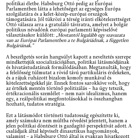
politikai életbe. Habsburg Ottó pedig az Európai
Parlamentben látta a lehetőséget az egységes Európa
szolgálatára és a kelet-közép-európai országok
támogatására. Jól tükrözi a térség iránti elkötelezettséget
Ottó válasza arra a gratuláló táviratra, amelyet a bolgár
politikus névadónk európai parlamenti képviselővé
választásakor küldött:
„Mostantól legalább egy szavazata
van az Európai Parlamentben a te Bulgáriádnak, a független
Bulgáriának.”
A beszélgetés során hangsúlyt kapott a neveltetés szerepe
mindkettejük szocializációjában, politikai látásmódjának
és hivatástudatának formálódásában. Megtanulták, hogy
a felelősség túlmutat a rövid távú partikuláris érdekeken,
és a rájuk ruházott bizalom komoly munkával és
kötelezettségekkel jár. Ennek fontos sarokköve volt, hogy
az értékek mentén történő politizálás – ha úgy tetszik,
értékracionális szemlélet – nem naiv idealizmus, hanem
egy, a reálpolitikai megfontolásokkal is összhangban
hozható, tudatos stratégia.
Ezt a látásmódot történeti tudatosság egészítette ki,
amely számukra nem múltba révedést jelentett, hanem a
jelen politikai döntéseit is gazdagító perspektívát adott. A
családjaik által képviselt dinasztikus hagyományok,
valamint – a Habsburg Ottó által is gyakran hivatkozott