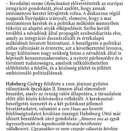
– birodalmi eszme (
Reischsidee
) előrevetítették az európai
integráció gondolatát, jóval azelőtt, hogy annak
intézményes keretei létrejöttek volna. A diskurzus végül
napjaink Európájára irányult, elemezve, hogy a mai
intézményes keretek és a politikai működés mennyiben
tükrözi az alapító atyák elképzeléseit. Szóba került
továbbá a névadónk által propagált szubszidiaritás elve,
amely az integráció decentralizált és értékalapú
működését hivatott biztosítani. A beszélgetés a politikai
stílus változását is érintette, azt a következtetést levonva,
hogy különösen nagy szükség lenne a névadónk által is
képviselt konszenzuskeresésre, a nyitott párbeszédre és a
történeti tudatosságra, amelyek nélkülözhetetlen
előfeltételei a felelős, és a közösség jólétét és jóllétét
ambicionáló politizálásnak.
Habsburg György
felidézte a 2001. júniusi győztes
választások éjszakáján II. Simeon által elmondott
beszédet, amely az ország valós állapotára, a társadalom
előtt álló közös kihívásokra reflektált. A kerekasztal-
beszélgetés üzenetét és a két politikust jellemző
hivatástudatot, valamint a
von Haus aus
hozott
felelősségtudatot kiválóan összegzi Habsburg Ottó már
idézett beszédének záró gondolata:
„Simeon ma az egyik
legveszélyesebb és legnehezebb hivatal betöltésére
vállalkozott. Ugyanakkor ez nem csupán választás kérdése