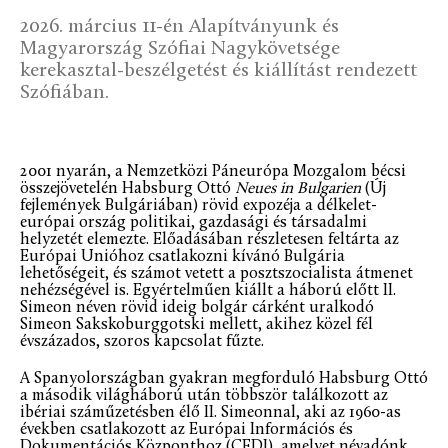
2026. március 11-én Alapítványunk és
Magyarország Szófiai Nagykövetsége
kerekasztal-beszélgetést és kiállítást rendezett
Szófiában.
2001 nyarán, a Nemzetközi Páneurópa Mozgalom bécsi
összejövetelén Habsburg Ottó
Neues in Bulgarien
(Új
fejlemények Bulgáriában) rövid expozéja a délkelet-
európai ország politikai, gazdasági és társadalmi
helyzetét elemezte. Előadásában részletesen feltárta az
Európai Unióhoz csatlakozni kívánó Bulgária
lehetőségeit, és számot vetett a posztszocialista átmenet
nehézségével is. Egyértelműen kiállt a háború előtt II.
Simeon néven rövid ideig bolgár cárként uralkodó
Simeon Sakskoburggotski mellett, akihez közel fél
évszázados, szoros kapcsolat fűzte.
A Spanyolországban gyakran megforduló Habsburg Ottó
a második világháború után többször találkozott az
ibériai száműzetésben élő II. Simeonnal, aki az 1960-as
években csatlakozott az Európai Információs és
Dokumentációs Központhoz (CEDI), amelyet névadónk