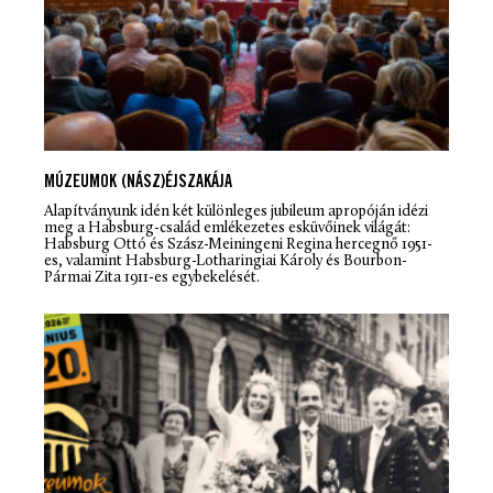
MÚZEUMOK (NÁSZ)ÉJSZAKÁJA
Alapítványunk idén két különleges jubileum apropóján idézi
meg a Habsburg-család emlékezetes esküvőinek világát:
Habsburg Ottó és Szász-Meiningeni Regina hercegnő 1951-
es, valamint Habsburg-Lotharingiai Károly és Bourbon-
Pármai Zita 1911-es egybekelését.