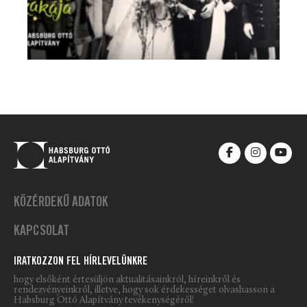
KÖZÉRDEKŰ ADATOK
KAPCSOLAT
IRATKOZZON FEL HÍRLEVELÜNKRE
hogy elsőként értesüljön aktualitásainkról, híreinkről és
rendezvényeinkről, illetve, hogy sok érdekességet olvashasson a
Habsburg Ottó Alapítvány tevékenységéről!