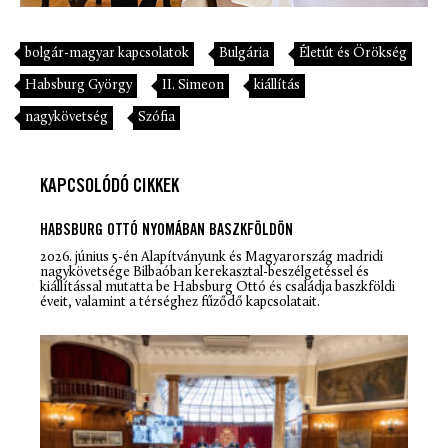
bolgár-magyar kapcsolatok
Bulgária
Életút és Örökség
Habsburg György
II. Simeon
kiállítás
nagykövetség
Szófia
KAPCSOLÓDÓ CIKKEK
HABSBURG OTTÓ NYOMÁBAN BASZKFÖLDÖN
2026. június 5-én Alapítványunk és Magyarország madridi
nagykövetsége Bilbaóban kerekasztal-beszélgetéssel és
kiállítással mutatta be Habsburg Ottó és családja baszkföldi
éveit, valamint a térséghez fűződő kapcsolatait.