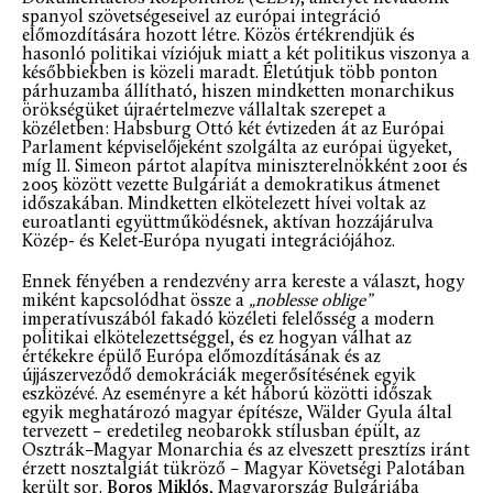
spanyol szövetségeseivel az európai integráció
előmozdítására hozott létre. Közös értékrendjük és
hasonló politikai víziójuk miatt a két politikus viszonya a
későbbiekben is közeli maradt. Életútjuk több ponton
párhuzamba állítható, hiszen mindketten monarchikus
örökségüket újraértelmezve vállaltak szerepet a
közéletben: Habsburg Ottó két évtizeden át az Európai
Parlament képviselőjeként szolgálta az európai ügyeket,
míg II. Simeon pártot alapítva miniszterelnökként 2001 és
2005 között vezette Bulgáriát a demokratikus átmenet
időszakában. Mindketten elkötelezett hívei voltak az
euroatlanti együttműködésnek, aktívan hozzájárulva
Közép- és Kelet-Európa nyugati integrációjához.
Ennek fényében a rendezvény arra kereste a választ, hogy
miként kapcsolódhat össze a
„noblesse oblige”
imperatívuszából fakadó közéleti felelősség a modern
politikai elkötelezettséggel, és ez hogyan válhat az
értékekre épülő Európa előmozdításának és az
újjászerveződő demokráciák megerősítésének egyik
eszközévé. Az eseményre a két háború közötti időszak
egyik meghatározó magyar építésze, Wälder Gyula által
tervezett – eredetileg neobarokk stílusban épült, az
Osztrák–Magyar Monarchia és az elveszett presztízs iránt
érzett nosztalgiát tükröző – Magyar Követségi Palotában
került sor.
Boros Miklós
, Magyarország Bulgáriába