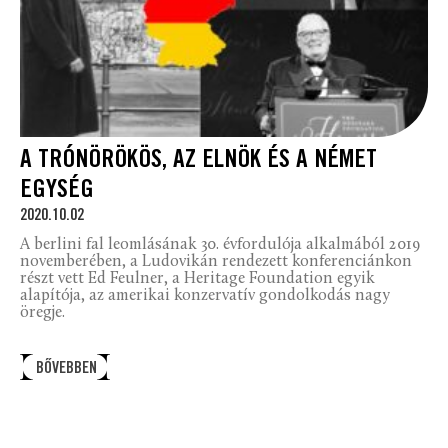
A TRÓNÖRÖKÖS, AZ ELNÖK ÉS A NÉMET
EGYSÉG
2020.10.02
A berlini fal leomlásának 30. évfordulója alkalmából 2019
novemberében, a Ludovikán rendezett konferenciánkon
részt vett Ed Feulner, a Heritage Foundation egyik
alapítója, az amerikai konzervatív gondolkodás nagy
öregje.
BŐVEBBEN