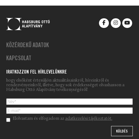
KÖZÉRDEKŰ ADATOK
KAPCSOLAT
IRATKOZZON FEL HÍRLEVELÜNKRE
hogy elsőként értesüljön aktualitásainkról, híreinkről és
rendezvényeinkről, illetve, hogy sok érdekességet olvashasson a
Habsburg Ottó Alapítvány tevékenységéről!
Please leave this field empty.
Elolvastam és elfogadom az
adatkezelési tájékoztatót.