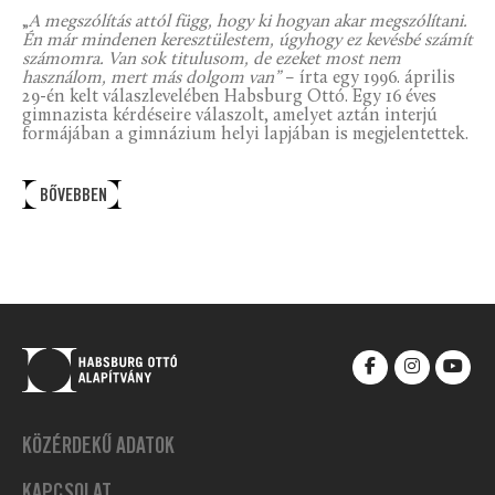
„
A megszólítás attól függ, hogy ki hogyan akar megszólítani.
Én már mindenen keresztülestem, úgyhogy ez kevésbé számít
számomra. Van sok titulusom, de ezeket most nem
használom, mert más dolgom van”
– írta egy 1996. április
29-én kelt válaszlevelében Habsburg Ottó. Egy 16 éves
gimnazista kérdéseire válaszolt, amelyet aztán interjú
formájában a gimnázium helyi lapjában is megjelentettek.
BŐVEBBEN
KÖZÉRDEKŰ ADATOK