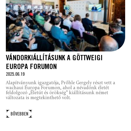
VÁNDORKIÁLLÍTÁSUNK A GÖTTWEIGI
EUROPA FORUMON
2025.06.19
Alapítványunk igazgatója, Prőhle Gergely részt vett a
wachaui Europa Forumon, ahol a névadónk életét
feldolgozó „Életút és örökség” kiállításunk német
változata is megtekinthető volt.
BŐVEBBEN