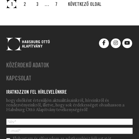
1
2
3
…
7
KÖVETKEZŐ OLDAL
KÖZÉRDEKŰ ADATOK
KAPCSOLAT
IRATKOZZON FEL HÍRLEVELÜNKRE
hogy elsőként értesüljön aktualitásainkról, híreinkről és
rendezvényeinkről, illetve, hogy sok érdekességet olvashasson a
Habsburg Ottó Alapítvány tevékenységéről!
Please leave this field empty.
Elolvastam és elfogadom az
adatkezelési tájékoztatót.