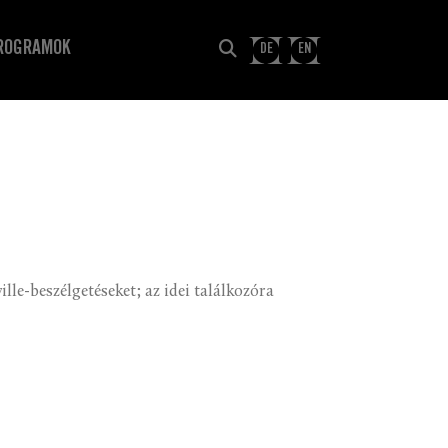
ROGRAMOK
DE
EN
e-beszélgetéseket; az idei találkozóra