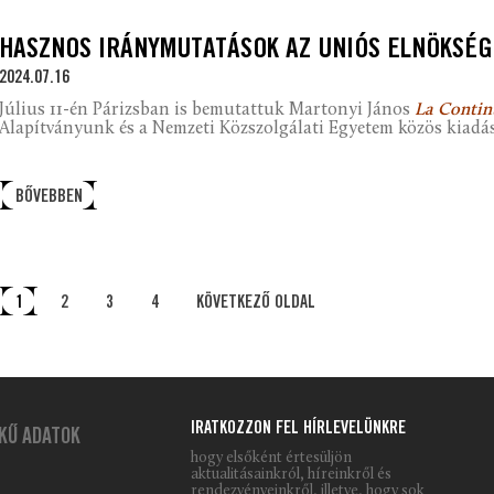
HASZNOS IRÁNYMUTATÁSOK AZ UNIÓS ELNÖKSÉ
2024.07.16
Július 11-én Párizsban is bemutattuk Martonyi János
La Continu
Alapítványunk és a Nemzeti Közszolgálati Egyetem közös kiadás
BŐVEBBEN
1
2
3
4
KÖVETKEZŐ OLDAL
IRATKOZZON FEL HÍRLEVELÜNKRE
KŰ ADATOK
hogy elsőként értesüljön
aktualitásainkról, híreinkről és
rendezvényeinkről, illetve, hogy sok