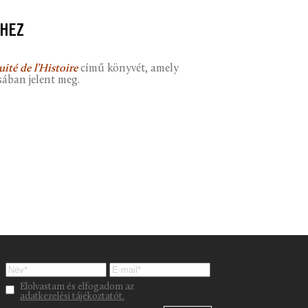
GHEZ
ité de l’Histoire
című könyvét, amely
ában jelent meg.
Please leave this field empty.
Elolvastam és elfogadom az
adatkezelési tájékoztatót.