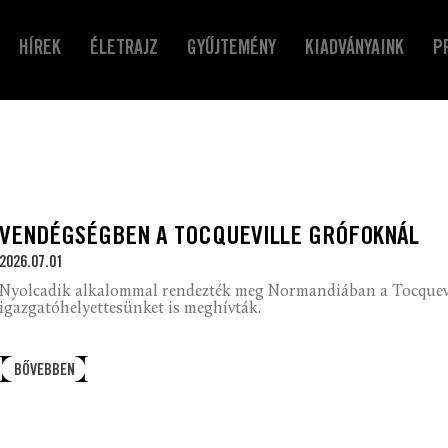
HÍREK
ÉLETRAJZ
GYŰJTEMÉNY
KIADVÁNYAINK
P
VENDÉGSÉGBEN A TOCQUEVILLE GRÓFOKNÁL
2026.07.01
Nyolcadik alkalommal rendezték meg Normandiában a Tocquevill
igazgatóhelyettesünket is meghívták.
BŐVEBBEN