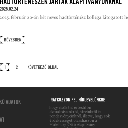
HADTÖRTÉNÉSZEK JÁRTAK ALAPÍTVÁNYUNKNÁL
2025.02.24
2025. február 20-án két neves hadtörténész kolléga látogatott 
BŐVEBBEN
1
2
KÖVETKEZŐ OLDAL
IRATKOZZON FEL HÍRLEVELÜNKRE
KŰ ADATOK
hogy elsőként értesüljön
aktualitásainkról, híreinkről és
rendezvényeinkről, illetve, hogy sok
AT
érdekességet olvashasson a
Habsburg Ottó Alapítvány