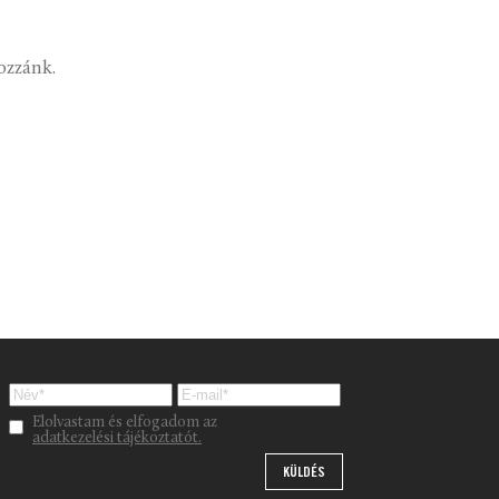
hozzánk.
Please leave this field empty.
Elolvastam és elfogadom az
adatkezelési tájékoztatót.