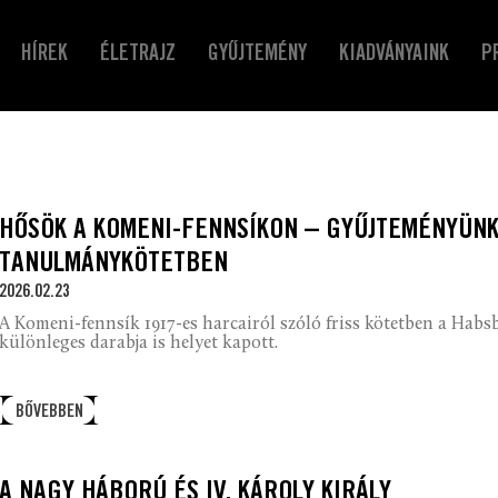
HÍREK
ÉLETRAJZ
GYŰJTEMÉNY
KIADVÁNYAINK
P
HŐSÖK A KOMENI-FENNSÍKON – GYŰJTEMÉNYÜNK
TANULMÁNYKÖTETBEN
2026.02.23
A Komeni-fennsík 1917-es harcairól szóló friss kötetben a Hab
különleges darabja is helyet kapott.
BŐVEBBEN
A NAGY HÁBORÚ ÉS IV. KÁROLY KIRÁLY