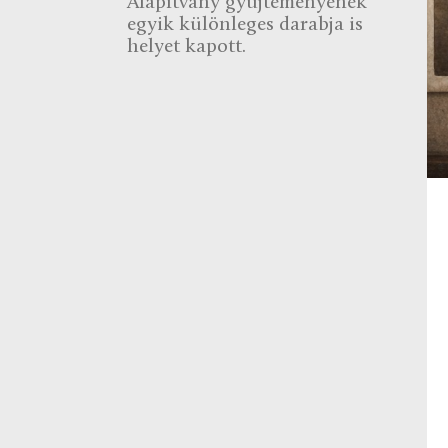
Alapítvány gyűjteményének
egyik különleges darabja is
helyet kapott.