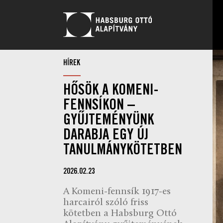
HÍREK
HŐSÖK A KOMENI-
FENNSÍKON –
GYŰJTEMÉNYÜNK
DARABJA EGY ÚJ
TANULMÁNYKÖTETBEN
2026.02.23
A Komeni-fennsík 1917-es
harcairól szóló friss
kötetben a Habsburg Ottó