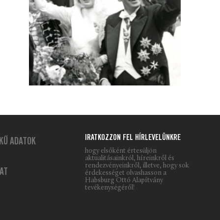
IRATKOZZON FEL HÍRLEVELÜNKRE
KŰ ADATOK
hogy elsőként értesüljön
aktualitásainkról, híreinkről és
rendezvényeinkről, illetve, hogy sok
AT
érdekességet olvashasson a
Habsburg Ottó Alapítvány
tevékenységéről!