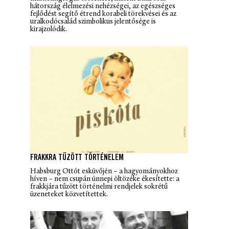
hátország élelmezési nehézségei, az egészséges
fejlődést segítő étrend korabeli törekvései és az
uralkodócsalád szimbolikus jelentősége is
kirajzolódik.
FRAKKRA TŰZÖTT TÖRTÉNELEM
Habsburg Ottót esküvőjén – a hagyományokhoz
híven – nem csupán ünnepi öltözéke ékesítette: a
frakkjára tűzött történelmi rendjelek sokrétű
üzeneteket közvetítettek.