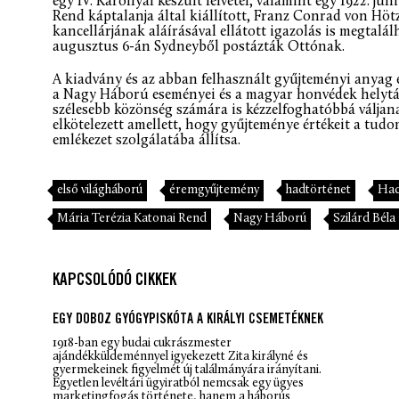
egy IV. Károllyal készült felvétel, valamint egy 1922. jú
Rend káptalanja által kiállított, Franz Conrad von Hö
kancellárjának aláírásával ellátott igazolás is megtalál
augusztus 6-án Sydneyből postázták Ottónak.
A kiadvány és az abban felhasznált gyűjteményi anyag
a Nagy Háború eseményei és a magyar honvédek helytáll
szélesebb közönség számára is kézzelfoghatóbbá váljan
elkötelezett amellett, hogy gyűjteménye értékeit a tud
emlékezet szolgálatába állítsa.
első világháború
éremgyűjtemény
hadtörténet
Had
Mária Terézia Katonai Rend
Nagy Háború
Szilárd Béla
KAPCSOLÓDÓ CIKKEK
EGY DOBOZ GYÓGYPISKÓTA A KIRÁLYI CSEMETÉKNEK
1918-ban egy budai cukrászmester
ajándékküldeménnyel igyekezett Zita királyné és
gyermekeinek figyelmét új találmányára irányítani.
Egyetlen levéltári ügyiratból nemcsak egy ügyes
marketingfogás története, hanem a háborús