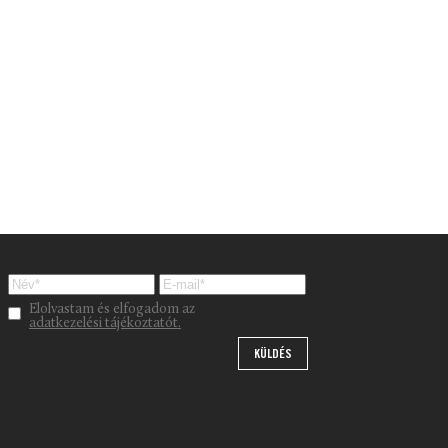
Please leave this field empty.
Elolvastam és elfogadom az
adatkezelési tájékoztatót.