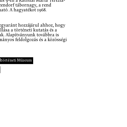
nius 9-én a Katonai Mária Terézia-
tzendorf tábornagy, a rend
ható. A hagyatékot 1968.
 egyaránt hozzájárul ahhoz, hogy
ása a történeti kutatás és a
ak. Alapítványunk továbbra is
ományos feldolgozás és a közösségi
történeti Múzeum