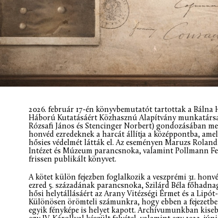
2026. február 17-én könyvbemutatót tartottak a Báln
Háború Kutatásáért Közhasznú Alapítvány munkatársai
Rózsafi János és Stencinger Norbert) gondozásában m
honvéd ezredeknek a harcát állítja a középpontba, ame
hősies védelmét látták el. Az eseményen Maruzs Roland
Intézet és Múzeum parancsnoka, valamint Pollmann Fe
frissen publikált könyvet.
A kötet külön fejezben foglalkozik a veszprémi 31. honv
ezred 5. századának parancsnoka, Szilárd Béla főhadnag
hősi helytállásáért az Arany Vitézségi Érmet és a Lipót
Különösen örömteli számunkra, hogy ebben a fejezetb
egyik fényképe is helyet kapott. Archívumunkban kise