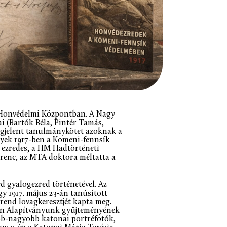
a Honvédelmi Központban. A Nagy
 (Bartók Béla, Pintér Tamás,
egjelent tanulmánykötet azoknak a
lyek 1917-ben a Komeni-fennsík
 ezredes, a HM Hadtörténeti
renc, az MTA doktora méltatta a
éd gyalogezred történetével. Az
y 1917. május 23-án tanúsított
-rend lovagkeresztjét kapta meg.
en Alapítványunk gyűjteményének
bb-nagyobb katonai portréfotók,