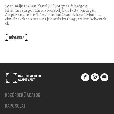
2021. május 26-án Károlyi György és felesége a
fehérvárcsurgói Károlyi-kastélyban látta vendégül
Alapítványunk néhány munkatársát. A kastélyban az
elmúlt években számos jelentős irathagyatékot helyeztek
el.
BŐVEBBEN
KÖZÉRDEKŰ ADATOK
KAPCSOLAT