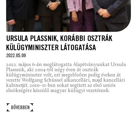
URSULA PLASSNIK, KORÁBBI OSZTRÁK
KÜLÜGYMINISZTER LÁTOGATÁSA
2022.05.09
2022. május 6-án meglátogatta Alapítványunkat Ursula
Plassnik, aki 2004-től négy éven át osztrák
külügyminiszter volt, ezt megelőzően pedig éveken át
vezette Wolfgang Schüssel alkancellári, majd kancellári
kabinetjét. 2010–11-ben sokat segített az első uniós
elnökségére készülő magyar külügyi vezetésnek.
BŐVEBBEN