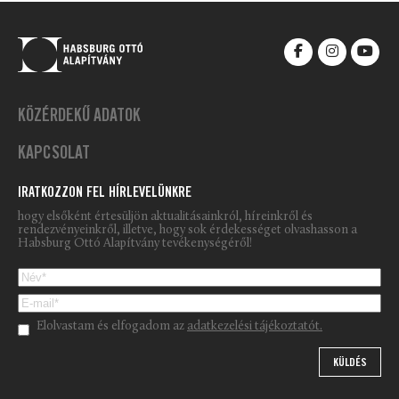
KÖZÉRDEKŰ ADATOK
KAPCSOLAT
IRATKOZZON FEL HÍRLEVELÜNKRE
hogy elsőként értesüljön aktualitásainkról, híreinkről és
rendezvényeinkről, illetve, hogy sok érdekességet olvashasson a
Habsburg Ottó Alapítvány tevékenységéről!
Please leave this field empty.
Elolvastam és elfogadom az
adatkezelési tájékoztatót.