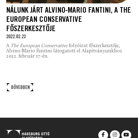
NÁLUNK JÁRT ALVINO-MARIO FANTINI, A THE
EUROPEAN CONSERVATIVE
FŐSZERKESZTŐJE
2022.02.23
A
The European Conservative
folyóirat főszerkesztője,
Alvino-Mario Fantini látogatott el Alapítványunkhoz
2022. február 17-én.
BŐVEBBEN