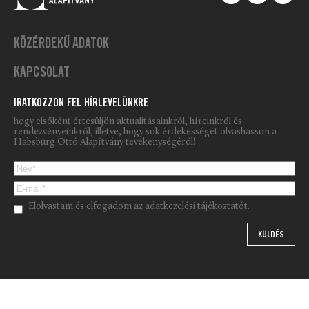
KÖZÉRDEKŰ ADATOK
KAPCSOLAT
IRATKOZZON FEL HÍRLEVELÜNKRE
hogy elsőként értesüljön aktualitásainkról, híreinkről és
rendezvényeinkről, illetve, hogy sok érdekességet olvashasson a
Habsburg Ottó Alapítvány tevékenységéről!
Please leave this field empty.
Elolvastam és elfogadom az
adatkezelési tájékoztatót.