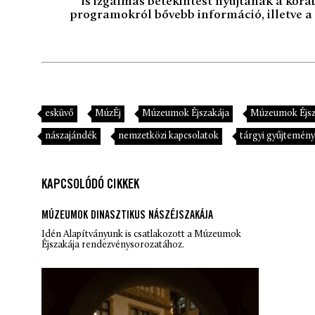
is izgalmas betekintést nyújtanak a kor
programokról bővebb információ, illetve a 
esküvő
MúzÉj
Múzeumok Éjszakája
Múzeumok Éjsz
nászajándék
nemzetközi kapcsolatok
tárgyi gyűjtemény
KAPCSOLÓDÓ CIKKEK
MÚZEUMOK DINASZTIKUS NÁSZÉJSZAKÁJA
Idén Alapítványunk is csatlakozott a Múzeumok
Éjszakája rendezvénysorozatához.