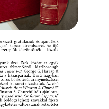
rkezett gratulációk és ajándékok
gazó kapcsolatrendszerét. Az ifjú
i szereplők köszöntötték – köztük
yunk őrzi. Ezek között az egyik
híres felmenőjéről, Marlborough
nd Times I
–
II.
George G. Harrap &
adta a házaspárnak. E mű nagyban
A vörös bőrkötésű, aranymetszéssel
ézzel írt sorai olvashatók. Az első
Austria from Winston S. Churchill
”
nston S. Churchilltől) ajánlotta,
ry good wish for future happiness
”
li boldogsághoz) szavakkal fejezte
gykötetes változatának kétkötetes