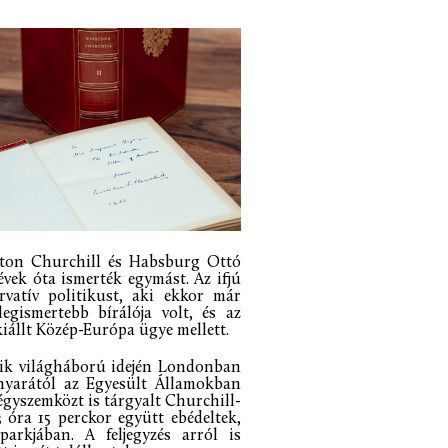
ston Churchill és Habsburg Ottó
évek óta ismerték egymást. Az ifjú
vatív politikust, aki ekkor már
egismertebb bírálója volt, és az
iállt Közép-Európa ügye mellett.
odik világháború idején Londonban
 nyarától az Egyesült Államokban
égyszemközt is tárgyalt Churchill-
3 óra 15 perckor együtt ebédeltek,
arkjában. A feljegyzés arról is