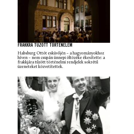
FRAKKRA TŰZÖTT TÖRTÉNELEM
Habsburg Ottót esküvőjén – a hagyományokhoz
híven – nem csupán ünnepi öltözéke ékesítette: a
frakkjára tűzött történelmi rendjelek sokrétű
üzeneteket közvetítettek.