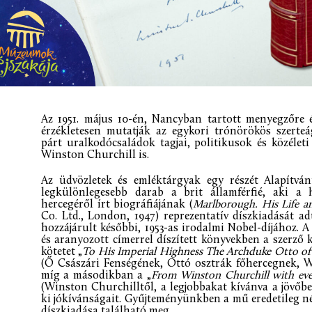
Az 1951. május 10-én, Nancyban tartott menyegzőre é
érzékletesen mutatják az egykori trónörökös szerteá
párt uralkodócsaládok tagjai, politikusok és közélet
Winston Churchill is.
Az üdvözletek és emléktárgyak egy részét Alapítván
legkülönlegesebb darab a brit államférfié, aki a 
hercegéről írt biográfiájának (
Marlborough. His Life a
Co. Ltd., London, 1947) reprezentatív díszkiadását 
hozzájárult későbbi, 1953-as irodalmi Nobel-díjához. 
és aranyozott címerrel díszített könyvekben a szerző k
kötetet „
To His Imperial Highness The Archduke Otto of 
(Ő Császári Fenségének, Ottó osztrák főhercegnek, Wi
míg a másodikban a „
From Winston Churchill with eve
(Winston Churchilltől, a legjobbakat kívánva a jövőbe
ki jókívánságait. Gyűjteményünkben a mű eredetileg né
díszkiadása található meg.