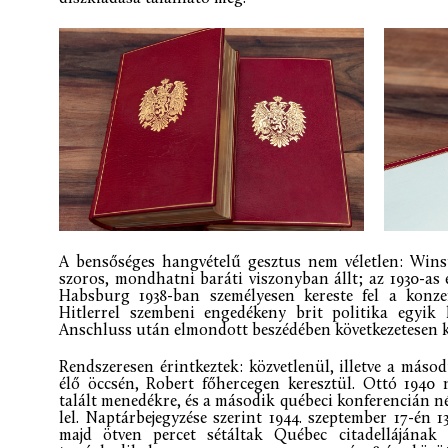
A bensőséges hangvételű gesztus nem véletlen: Win
szoros, mondhatni baráti viszonyban állt; az 1930-as 
Habsburg 1938-ban személyesen kereste fel a konzer
Hitlerrel szembeni engedékeny brit politika egyik l
Anschluss után elmondott beszédében következetesen k
Rendszeresen érintkeztek: közvetlenül, illetve a más
élő öccsén, Robert főhercegen keresztül. Ottó 1940
talált menedékre, és a második québeci konferencián n
lel. Naptárbejegyzése szerint 1944. szeptember 17-én 1
majd ötven percet sétáltak Québec citadellájának p