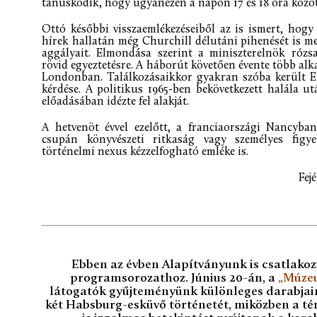
tanúskodik, hogy ugyanezen a napon 17 és 18 óra közöt
Ottó későbbi visszaemlékezéseiből az is ismert, hogy 
hírek hallatán még Churchill délutáni pihenését is m
aggályait. Elmondása szerint a miniszterelnök rózs
rövid egyeztetésre. A háborút követően évente több alka
Londonban. Találkozásaikkor gyakran szóba került Eu
kérdése. A politikus 1965-ben bekövetkezett halála 
előadásában idézte fel alakját.
A hetvenöt évvel ezelőtt, a franciaországi Nancyba
csupán könyvészeti ritkaság vagy személyes figy
történelmi nexus kézzelfogható emléke is.
Fej
Ebben az évben Alapítványunk is csatlako
programsorozathoz. Június 20-án, a
„Múzeu
látogatók gyűjteményünk különleges darabjain
két Habsburg-esküvő történetét, miközben a 