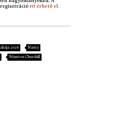
abeli hagyományokba. A
regisztráció
itt érhető el
.
akája 2026
Nancy
Winston Churchill