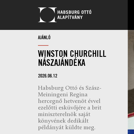
AJÁNLÓ
WINSTON CHURCHILL
NÁSZAJÁNDÉKA
2026.06.12
Habsburg Ottó és Szász-
Meiningeni Regina
hercegnő hetvenöt évvel
ezelőtti esküvőjére a brit
miniszterelnök saját
könyvének dedikált
példányát küldte meg.