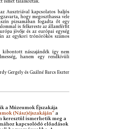
t ismét találkoztak.
az Ausztriával kapcsolatos baljós
egzavarta, hogy megoszthassa vele
aszín pizsamában fogadta őt egy
lommal is felkereste az államférfit
rópa jövője és az európai egység
után az egykori trónörökös számos
n kibontott nászajándék így nem
elmesség, hanem egy rendkívüli
érdy Gergely és Gaálné Barcs Eszter
zik a Múzeumok Éjszakája
mok (Nász)éjszakáján”
a
 keresztül ismerhetik meg a
témához kapcsolódó előadások