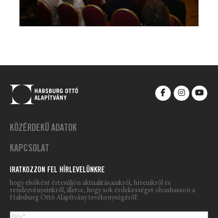
KÖZÉRDEKŰ ADATOK
KAPCSOLAT
IRATKOZZON FEL HÍRLEVELÜNKRE
hogy elsőként értesüljön aktualitásainkról, híreinkről és
rendezvényeinkről, illetve, hogy sok érdekességet olvashasson a
Habsburg Ottó Alapítvány tevékenységéről!