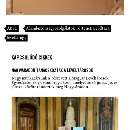
ÁBTL
Állambiztonsági Szolgálatok Történeti Levéltára
levéltárügy
KAPCSOLÓDÓ CIKKEK
NAGYVÁRADON TANÁCSKOZTAK A LEVÉLTÁROSOK
Négy munkatársunk is részt vett a Magyar Levéltárosok
Egyesületének 37. vándorgyűlésén, amelyet 2026. június 30. és
július 2. között rendeztek meg Nagyváradon.