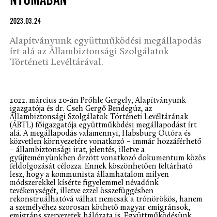
NYOMÁBAN
2023.03.24
Alapítványunk együttműködési megállapodás
írt alá az Állambiztonsági Szolgálatok
Történeti Levéltárával.
2022. március 20-án Prőhle Gergely, Alapítványunk
igazgatója és dr. Cseh Gergő Bendegúz, az
Állambiztonsági Szolgálatok Történeti Levéltárának
(ÁBTL) főigazgatója együttműködési megállapodást írt
alá. A megállapodás valamennyi, Habsburg Ottóra és
közvetlen környezetére vonatkozó – immár hozzáférhető
– állambiztonsági irat, jelentés, illetve a
gyűjteményünkben őrzött vonatkozó dokumentum közös
feldolgozását célozza. Ennek köszönhetően feltárható
lesz, hogy a kommunista államhatalom milyen
módszerekkel kísérte figyelemmel névadónk
tevékenységét, illetve ezzel összefüggésben
rekonstruálhatóvá válhat nemcsak a trónörökös, hanem
a személyéhez szorosan köthető magyar emigránsok,
emigráns szervezetek hálózata is. Együttműködésünk