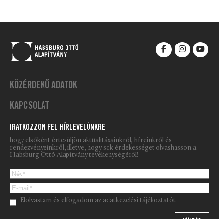
KÖZÉRDEKŰ ADATOK
KAPCSOLAT
IRATKOZZON FEL HÍRLEVELÜNKRE
hogy elsőként értesüljön aktualitásainkról, híreinkről és
rendezvényeinkről, illetve, hogy sok érdekességet olvashasson a
Habsburg Ottó Alapítvány tevékenységéről!
Please leave this field empty.
Elolvastam és elfogadom az
adatkezelési tájékoztatót.