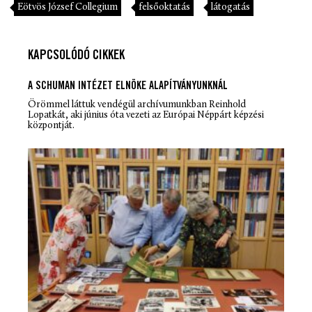
Eötvös József Collegium
felsőoktatás
látogatás
KAPCSOLÓDÓ CIKKEK
A SCHUMAN INTÉZET ELNÖKE ALAPÍTVÁNYUNKNÁL
Örömmel láttuk vendégül archívumunkban Reinhold
Lopatkát, aki június óta vezeti az Európai Néppárt képzési
központját.