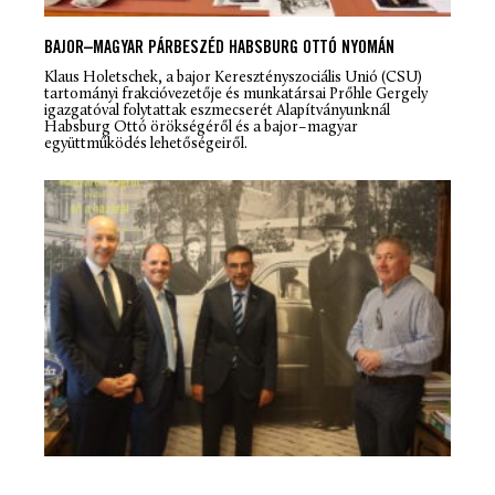
BAJOR–MAGYAR PÁRBESZÉD HABSBURG OTTÓ NYOMÁN
Klaus Holetschek, a bajor Keresztényszociális Unió (CSU)
tartományi frakcióvezetője és munkatársai Prőhle Gergely
igazgatóval folytattak eszmecserét Alapítványunknál
Habsburg Ottó örökségéről és a bajor–magyar
együttműködés lehetőségeiről.