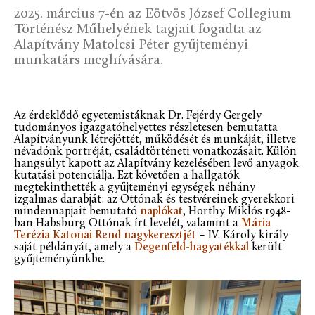
2025. március 7-én az Eötvös József Collegium
Történész Műhelyének tagjait fogadta az
Alapítvány Matolcsi Péter gyűjteményi
munkatárs meghívására.
Az érdeklődő egyetemistáknak Dr. Fejérdy Gergely
tudományos igazgatóhelyettes részletesen bemutatta
Alapítványunk létrejöttét, működését és munkáját, illetve
névadónk portréját, családtörténeti vonatkozásait. Külön
hangsúlyt kapott az Alapítvány kezelésében levő anyagok
kutatási potenciálja. Ezt követően a hallgatók
megtekinthették a gyűjteményi egységek néhány
izgalmas darabját: az Ottónak és testvéreinek gyerekkori
mindennapjait bemutató
naplókat
, Horthy Miklós 1948-
ban Habsburg Ottónak írt levelét, valamint a
Mária
Terézia Katonai Rend nagykeresztjét
– IV. Károly király
saját példányát, amely a
Degenfeld-hagyatékkal
került
gyűjteményünkbe.