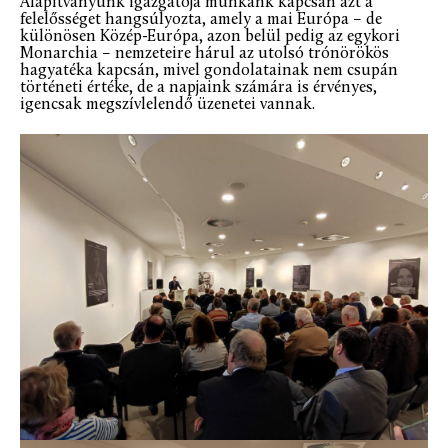
Alapítványunk igazgatója munkánk kapcsán azt a
felelősséget hangsúlyozta, amely a mai Európa – de
különösen Közép-Európa, azon belül pedig az egykori
Monarchia – nemzeteire hárul az utolsó trónörökös
hagyatéka kapcsán, mivel gondolatainak nem csupán
történeti értéke, de a napjaink számára is érvényes,
igencsak megszívlelendő üzenetei vannak.