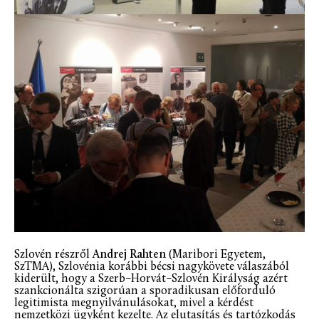
Szlovén részről
Andrej Rahten
(Maribori Egyetem,
SzTMA), Szlovénia korábbi bécsi nagykövete válaszából
kiderült, hogy a Szerb–Horvát–Szlovén Királyság azért
szankcionálta szigorúan a sporadikusan előforduló
legitimista megnyilvánulásokat, mivel a kérdést
nemzetközi ügyként kezelte. Az elutasítás és tartózkodás