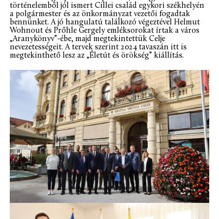
történelemből jól ismert Cillei család egykori székhelyén
a polgármester és az önkormányzat vezetői fogadtak
bennünket. A jó hangulatú találkozó végeztével Helmut
Wohnout és Prőhle Gergely emléksorokat írtak a város
„Aranykönyv”-ébe, majd megtekintettük Celje
nevezetességeit. A tervek szerint 2024 tavaszán itt is
megtekinthető lesz az „Életút és örökség” kiállítás.