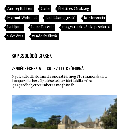
Andrej Rahten
Celje
Életút és Örökség
Helmut Wohnout
kiállításmegnyitó
konferencia
Ljubljana
Lojze Peterle
magyar-szlovén kapcsolatok
Szlovénia
vándorkiállítás
KAPCSOLÓDÓ CIKKEK
VENDÉGSÉGBEN A TOCQUEVILLE GRÓFOKNÁL
Nyolcadik alkalommal rendezték meg Normandiában a
Tocqueville-beszélgetéseket; az idei találkozóra
igazgatóhelyettesünket is meghívták.