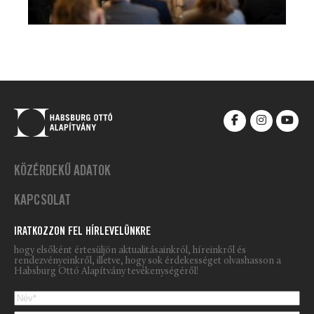
KÖZÉRDEKŰ ADATOK
KAPCSOLAT
IRATKOZZON FEL HÍRLEVELÜNKRE
hogy elsőként értesüljön aktualitásainkról, híreinkről és
rendezvényeinkről, illetve, hogy sok érdekességet olvashasson a
Habsburg Ottó Alapítvány tevékenységéről!