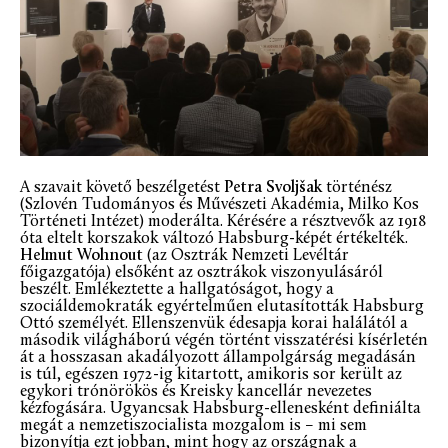
A szavait követő beszélgetést
Petra Svoljšak
történész
(Szlovén Tudományos és Művészeti Akadémia, Milko Kos
Történeti Intézet) moderálta. Kérésére a résztvevők az 1918
óta eltelt korszakok változó Habsburg-képét értékelték.
Helmut Wohnout
(az Osztrák Nemzeti Levéltár
főigazgatója) elsőként az osztrákok viszonyulásáról
beszélt. Emlékeztette a hallgatóságot, hogy a
szociáldemokraták egyértelműen elutasították Habsburg
Ottó személyét. Ellenszenvük édesapja korai halálától a
második világháború végén történt visszatérési kísérletén
át a hosszasan akadályozott állampolgárság megadásán
is túl, egészen 1972-ig kitartott, amikoris sor került az
egykori trónörökös és Kreisky kancellár nevezetes
kézfogására. Ugyancsak Habsburg-ellenesként definiálta
megát a nemzetiszocialista mozgalom is – mi sem
bizonyítja ezt jobban, mint hogy az országnak a