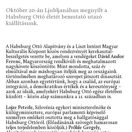
Október 20-án Ljubljanában megnyílt a
Habsburg Ottó életét bemutató utazó
kiállításunk.
A Habsburg Ottó Alapítvány és a Liszt Intézet Magyar
Kulturális Központ közös rendezvényét kerekasztal-
beszélgetés vezette be, amelyen a vendégeket
Dávid Andor
Ferenc
, Magyarország rendkívüli és meghatalmazott
nagykövete köszöntötte. Mint mondotta, száz év
elmúltával már máshogyan ítéljük meg az országaink
történelmében meghatározó szerepet játszott dinasztiát.
Abban azonban egyetértünk, hogy a család, az európai
integráció, a demokratikus értékek és a kereszténység –
azok az ideák, amelyekért Habsburg Ottó egész életében
küzdött – közös alap számunkra a 21. században is.
Lojze Peterle
, Szlovénia egykori miniszterelnöke és
külügyminisztere, európai parlamenti képviselő
személyes emlékeit osztotta meg a hallgatósággal
Habsburg Ottóról. (Előadásának szövegét hamarosan
teljes terjedelemben közöljük.)
Prőhle Gergely
,