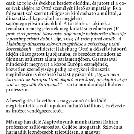
csak az 1980-as években kezdett oldódni, és jutott el a 90-
es évek elejére az Ottó személyét illető szimpátiáig. Ez a
folyamat szó szerint világosan kiolvasható a múlttal, a
dinasztiával kapcsolatban megjelent
sajtómegnyilvánulásokból. A történész – akinek a
témában nemrég jelentek meg kutatási eredményei (
V
prah strti prestol. Slovensko dojemanje habsburške dinastije
v postimperialni dobi.
Celje, 2023.
[A trón porrá omlik. A
Habsburg-dinasztia szlovén megítélése a császárság utáni
korszakban
]
) – felidézte: Habsburg Ottó a délszláv háború
idején ellátogatott Ljubljanába, és beszédet mondott az
újonnan született állam parlamentjében. Gesztusával
mindenkit megnyert a közös Európa eszméjének,
közvetlen személyisége pedig az egykori dinasztia
megítélésére is érezhető hatást gyakorolt.
„Ugyan nem
tartozott az Európai Unió alapító atyái közé, de alapító atyja
volt az egyesült Európának” –
zárta mondandóját Rahten
professzor.
A beszélgetést követően a nagyszámú érdeklődő
megtekintette a roll-upokon látható kiállítást, és élvezte
az Intézet vendégszeretetét.
Másnap hazafelé Alapítványunk munkatársai Rahten
professzor szülővárosába,
Celjé
be látogattak. Szlovénia
harmadik legnépesebb településén, a magyar