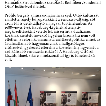
Harmadik Birodalomhoz csatolását Berlinben „Sonderfall
Otto” fedőnévvel illették.
Prőhle Gergely a húszas-harmincas évek Ottó-kultuszát
említette, amely búvópatakként a rendszerváltásig, sőt
azon túl is detektálható a magyar történelemben. Az
1988–90-es évek Habsburg-képének alternatív
megközelítéseként vetette fel, miszerint a dualizmus
korának szentelt növekvő figyelem bizonyára nem volt
véletlen: a reformkommunista emlékezetpolitika ennek az
ártalmatlanabb hagyománynak a hallgatólagos
eltűrésével igyekezett elterelni a közvélemény figyelmét a
radikálisabb rendszerkritikáról. A Habsburg Ottóról
készült filmek sikere mindazonáltal így is tünetértékű
volt.