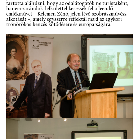
tartotta aláhúzni, hogy az odalátogatók ne turistaként,
hanem zarándok-lelkülettel keressék fel a leendő
emlékművet – Kelemen Zénó, jelen lévő szobrászművész
alkotását –, amely egyszerre reflektál majd az egykori
trónörökös bencés kötődésére és európaiságára.