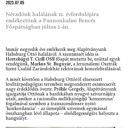
2023.07.05
Névadónk halálának 12. évfordulójára
emlékeztünk a Pannonhalmi Bencés
Főapátságban július 2-án.
Immár negyedik éve emlékezik meg Alapítványunk
Habsburg Ottó haláláról. A szentmisét idén is
Hortobágyi T. Cirill OSB
főapát mutatta be, ezúttal egyik
vendégünk,
Markus St. Bugnyár
, a Jeruzsálemi Osztrák
Szent Család Zarándokház rektorának koncelebrálásával.
A misét követően a Habsburg Ottóról elnevezett
levéltárpedagógiai teremben megrendezett eszmecserét
nagy érdeklődés övezte.
Prőhle Gergely
, Alapítványunk
igazgatója Ottónak a bazilikában nyugvó szívurnájára
utalt, amikor a racionális mellékzöngéjű ’konszenzus’
fogalmával szemben a transzcendensre nyitó
’konkordancia’ – az ünneplők szíveinek egymással
összhangban lévő állapota – elsődlegességére helyezte a
hangsúlyt.