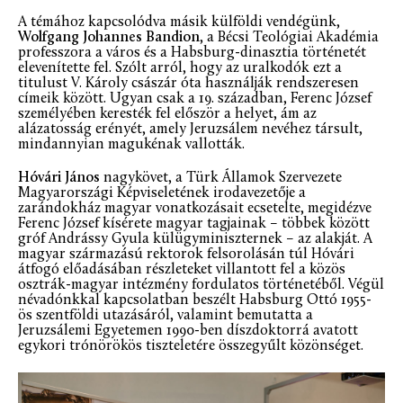
A témához kapcsolódva másik külföldi vendégünk,
Wolfgang Johannes Bandion
, a Bécsi Teológiai Akadémia
professzora a város és a Habsburg-dinasztia történetét
elevenítette fel. Szólt arról, hogy az uralkodók ezt a
titulust V. Károly császár óta használják rendszeresen
címeik között. Ugyan csak a 19. században, Ferenc József
személyében keresték fel először a helyet, ám az
alázatosság erényét, amely Jeruzsálem nevéhez társult,
mindannyian magukénak vallották.
Hóvári János
nagykövet, a Türk Államok Szervezete
Magyarországi Képviseletének irodavezetője a
zarándokház magyar vonatkozásait ecsetelte, megidézve
Ferenc József kísérete magyar tagjainak – többek között
gróf Andrássy Gyula külügyminiszternek – az alakját. A
magyar származású rektorok felsorolásán túl Hóvári
átfogó előadásában részleteket villantott fel a közös
osztrák-magyar intézmény fordulatos történetéből. Végül
névadónkkal kapcsolatban beszélt Habsburg Ottó 1955-
ös szentföldi utazásáról, valamint bemutatta a
Jeruzsálemi Egyetemen 1990-ben díszdoktorrá avatott
egykori trónörökös tiszteletére összegyűlt közönséget.