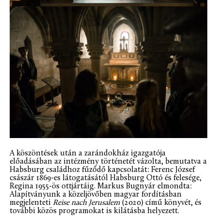
A köszöntések után a zarándokház igazgatója
előadásában az intézmény történetét vázolta, bemutatva a
Habsburg családhoz fűződő kapcsolatát: Ferenc József
császár 1869-es látogatásától Habsburg Ottó és felesége,
Regina 1955-ös ottjártáig. Markus Bugnyár elmondta:
Alapítványunk a közeljövőben magyar fordításban
megjelenteti
Reise nach Jerusalem
(2020) című könyvét, és
további közös programokat is kilátásba helyezett.