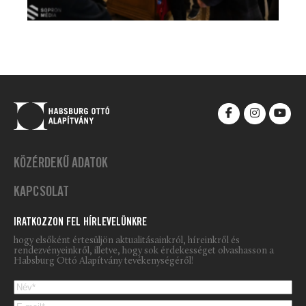
KÖZÉRDEKŰ ADATOK
KAPCSOLAT
IRATKOZZON FEL HÍRLEVELÜNKRE
hogy elsőként értesüljön aktualitásainkról, híreinkről és
rendezvényeinkről, illetve, hogy sok érdekességet olvashasson a
Habsburg Ottó Alapítvány tevékenységéről!