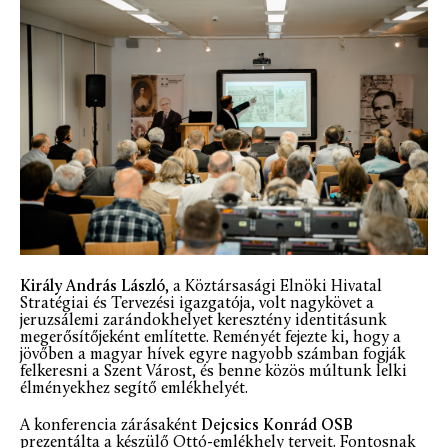
Király András László
, a Köztársasági Elnöki Hivatal
Stratégiai és Tervezési igazgatója, volt nagykövet a
jeruzsálemi zarándokhelyet keresztény identitásunk
megerősítőjeként említette. Reményét fejezte ki, hogy a
jövőben a magyar hívek egyre nagyobb számban fogják
felkeresni a Szent Várost, és benne közös múltunk lelki
élményekhez segítő emlékhelyét.
A konferencia zárásaként
Dejcsics Konrád OSB
prezentálta a készülő Ottó-emlékhely terveit. Fontosnak