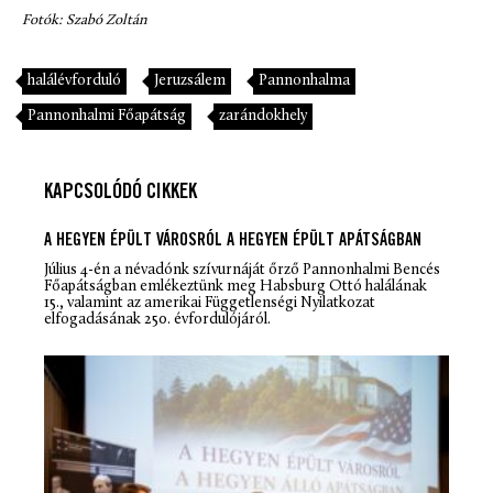
Fotók: Szabó Zoltán
halálévforduló
Jeruzsálem
Pannonhalma
Pannonhalmi Főapátság
zarándokhely
KAPCSOLÓDÓ CIKKEK
A HEGYEN ÉPÜLT VÁROSRÓL A HEGYEN ÉPÜLT APÁTSÁGBAN
Július 4-én a névadónk szívurnáját őrző Pannonhalmi Bencés
Főapátságban emlékeztünk meg Habsburg Ottó halálának
15., valamint az amerikai Függetlenségi Nyilatkozat
elfogadásának 250. évfordulójáról.