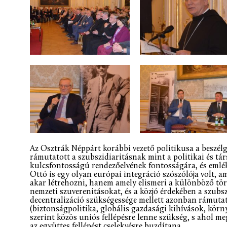
Az Osztrák Néppárt korábbi vezető politikusa a beszél
rámutatott a szubszidiaritásnak mint a politikai és tá
kulcsfontosságú rendezőelvének fontosságára, és emlé
Ottó is egy olyan európai integráció szószólója volt,
akar létrehozni, hanem amely elismeri a különböző tör
nemzeti szuverenitásokat, és a közjó érdekében a szubsz
decentralizáció szükségessége mellett azonban rámutat
(biztonságpolitika, globális gazdasági kihívások, körn
szerint közös uniós fellépésre lenne szükség, s ahol m
az együttes fellépést cselekvésre buzdítana.