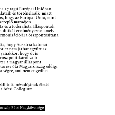
y a 27 tagú Európai Unióban
alataik és történelmük miatt
os, hogy az Európai Unió, mint
szereplő maradjon.
a és a föderalista álláspontok
 politikát eredményezne, amely
harmonizációjára összpontosítana.
tte, hogy Ausztria katonai
or ez nem járhat együtt az
gyanakkor, hogy őt is
rosz politikáról való
ter a magyar álláspont
kitörése óta Magyarország eddigi
ja végre, ami nem engedhet
llított, névadójának életét
 a bécsi Collegium
ország Bécsi Nagykövetsége