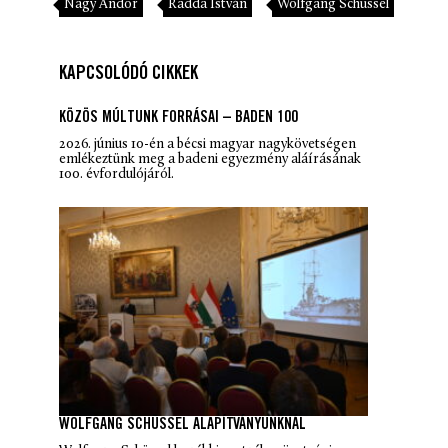
Nagy Andor
Radda István
Wolfgang Schüssel
KAPCSOLÓDÓ CIKKEK
KÖZÖS MÚLTUNK FORRÁSAI – BADEN 100
2026. június 10-én a bécsi magyar nagykövetségen
emlékeztünk meg a badeni egyezmény aláírásának
100. évfordulójáról.
WOLFGANG SCHÜSSEL ALAPÍTVÁNYUNKNÁL