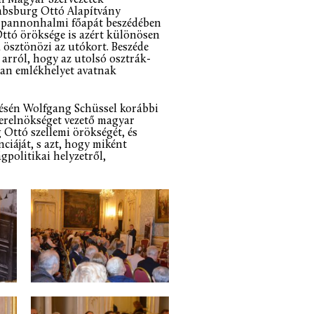
Habsburg Ottó Alapítvány
, pannonhalmi főapát beszédében
ttó öröksége is azért különösen
 ösztönözi az utókort. Beszéde
 arról, hogy az utolsó osztrák-
san emlékhelyet avatnak
tésén Wolfgang Schüssel korábbi
terelnökséget vezető magyar
 Ottó szellemi örökségét, és
nciáját, s azt, hogy miként
gpolitikai helyzetről,