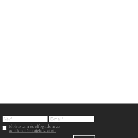
Please leave this field empty.
Elolvastam és elfogadom az
adatkezelési tájékoztatót.