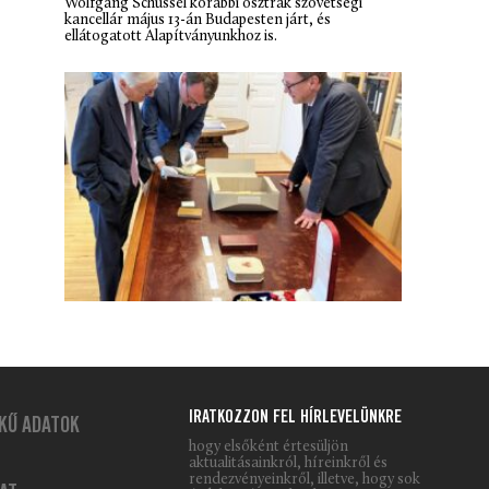
Wolfgang Schüssel korábbi osztrák szövetségi
kancellár május 13-án Budapesten járt, és
ellátogatott Alapítványunkhoz is.
IRATKOZZON FEL HÍRLEVELÜNKRE
KŰ ADATOK
hogy elsőként értesüljön
aktualitásainkról, híreinkről és
rendezvényeinkről, illetve, hogy sok