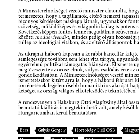
A Miniszterelnökséget vezető miniszter elmondta, hog
természetes, hogy a tagállamok, eltérő nemzeti tapaszt
bizonyos kérdéseket másképp látnak, ugyanakkor font
szövetség, működőképes és világpolitikailag is potens 
Következésképpen fontos lenne megtalálni a szuverenist
közötti
modus vivendi
-t, mindez pedig olyan közösségi
túllép az ideológiai vitákon, és az eltérő álláspontok 
Az ukrajnai háború kapcsán a korábbi kancellár kifejte
semlegessége továbbra sem lehet vita tárgya, ugyanakk
egyértelmű politikai támogatás hiányával. Elismerte u
megtévesztette az orosz elnök, súlyos csalódás érte az o
gondolkodásában. A Miniszterelnökséget vezető minisz
ismertetésekor kitért arra is, hogy a háború februári 
történetének legjelentősebb humanitárius akcióját hajt
kétséget az ország világos elköteleződése tekintetében.
A rendezvényen a Habsburg Ottó Alapítvány által összeá
bemutató kiállítás is megtekinthető volt, amely később
Hungaricumban kerül bemutatásra.
Bécs
Gulyás Gergely
Hortobágy Cirill OSB
Magyar