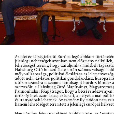
Az idei év kétségtelenül Európa legújabbkori történeté
jelenlegi nehézségek azonban nem előzmény nélküliek, 
lehetőséget teremt, hogy tanuljunk a múltbeli tapasztal
Habsburg Ottó hosszú élete során számos válságos idő
mély vallásossága, politikai éleslátása és leleményessé
adott neki, távlatos politikai gondolkodása, Európa irá
utókor számára is számos tanulságot hordoz. Mindez a
szervezőit, a Habsburg Ottó Alapítványt, Magyarország
Pannonhalmi Főapátságot, hogy a bécsi rendezvényen f
örökségének azon az aspektusait, amelyek a mai politi
és irányadóak lehetnek. Az esemény ily módon nem csu
hanem lehetőséget teremtett a jelenlegi európai helyzet
Nagy Andor, bécsi nagykövet, Radda István, az Ausztri