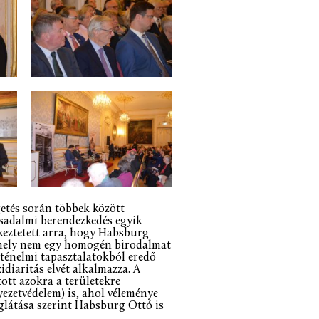
getés során többek között
rsadalmi berendezkedés egyik
keztetett arra, hogy Habsburg
 amely nem egy homogén birodalmat
ténelmi tapasztalatokból eredő
idiaritás elvét alkalmazza. A
ott azokra a területekre
yezetvédelem) is, ahol véleménye
eglátása szerint Habsburg Ottó is