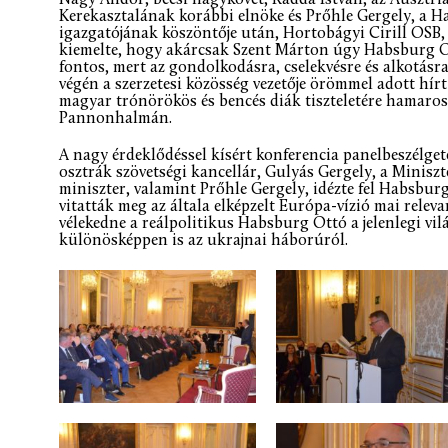
Kerekasztalának korábbi elnöke és Prőhle Gergely, a 
igazgatójának köszöntője után, Hortobágyi Cirill OSB
kiemelte, hogy akárcsak Szent Márton úgy Habsburg O
fontos, mert az gondolkodásra, cselekvésre és alkotásra
végén a szerzetesi közösség vezetője örömmel adott hírt
magyar trónörökös és bencés diák tiszteletére hamaro
Pannonhalmán.
A nagy érdeklődéssel kísért konferencia panelbeszélge
osztrák szövetségi kancellár, Gulyás Gergely, a Minisz
miniszter, valamint Prőhle Gergely, idézte fel Habsburg
vitatták meg az általa elképzelt Európa-vízió mai releva
vélekedne a reálpolitikus Habsburg Ottó a jelenlegi vilá
különösképpen is az ukrajnai háborúról.