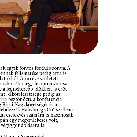
nek egyik fontos fordulópontja. A
ennek felismerése pedig arra is
atokból. A 110 éve született
szakot élt meg, de optimizmusa,
ge a legnehezebb időkben is erőt
nti elkötelezettsége pedig az
rra ösztönözte a konferencia
 Bécsi Nagykövetségét és a
elidézzék Habsburg Ottó szellemi
kai cselekvés számára is hasznosak
pán egy megemlékezés volt,
 végiggondolására is.
ai Magyar Szervezetek