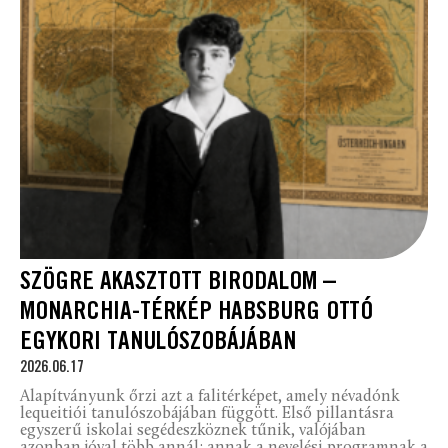
SZÖGRE AKASZTOTT BIRODALOM –
MONARCHIA-TÉRKÉP HABSBURG OTTÓ
EGYKORI TANULÓSZOBÁJÁBAN
2026.06.17
Alapítványunk őrzi azt a falitérképet, amely névadónk
lequeitiói tanulószobájában függött. Első pillantásra
egyszerű iskolai segédeszköznek tűnik, valójában