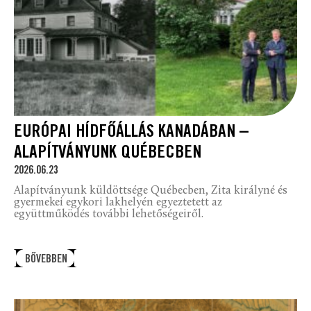
EURÓPAI HÍDFŐÁLLÁS KANADÁBAN –
ALAPÍTVÁNYUNK QUÉBECBEN
2026.06.23
Alapítványunk küldöttsége Québecben, Zita királyné és
gyermekei egykori lakhelyén egyeztetett az
együttműködés további lehetőségeiről.
BŐVEBBEN