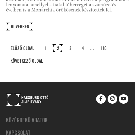
azonban jóval több annál: annak a nevelési programnak a
lenyomata, amellyel a fiatal főherceget a száműzetés
éveiben is a Monarchia örökösének készítették fel.
BŐVEBBEN
ELŐZŐ OLDAL
1
2
3
4
…
116
KÖVETKEZŐ OLDAL
KÖZÉRDEKŰ ADATOK
KAPCSOLAT