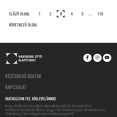
ELŐZŐ OLDAL
1
2
3
4
5
…
116
KÖVETKEZŐ OLDAL
KÖZÉRDEKŰ ADATOK
KAPCSOLAT
IRATKOZZON FEL HÍRLEVELÜNKRE
hogy elsőként értesüljön aktualitásainkról, híreinkről és
rendezvényeinkről, illetve, hogy sok érdekességet olvashasson a
Habsburg Ottó Alapítvány tevékenységéről!