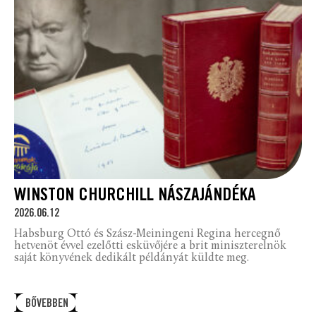
WINSTON CHURCHILL NÁSZAJÁNDÉKA
2026.06.12
Habsburg Ottó és Szász-Meiningeni Regina hercegnő
hetvenöt évvel ezelőtti esküvőjére a brit miniszterelnök
saját könyvének dedikált példányát küldte meg.
BŐVEBBEN