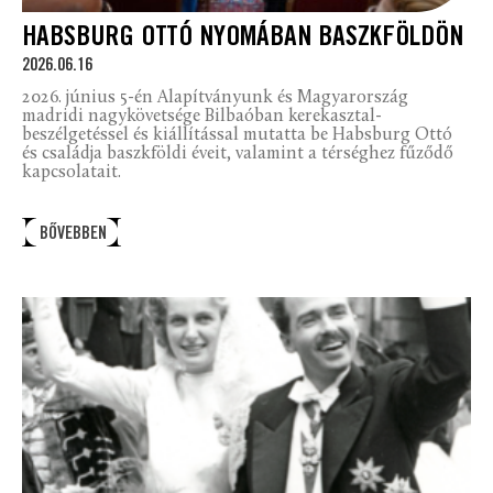
HABSBURG OTTÓ NYOMÁBAN BASZKFÖLDÖN
2026.06.16
2026. június 5-én Alapítványunk és Magyarország
madridi nagykövetsége Bilbaóban kerekasztal-
beszélgetéssel és kiállítással mutatta be Habsburg Ottó
és családja baszkföldi éveit, valamint a térséghez fűződő
kapcsolatait.
BŐVEBBEN