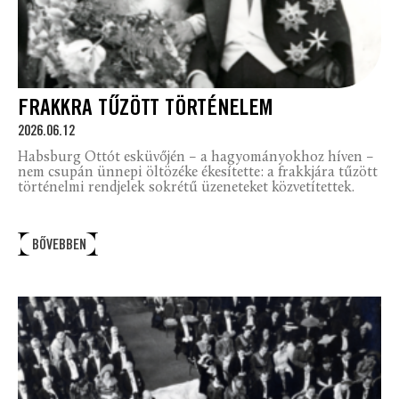
FRAKKRA TŰZÖTT TÖRTÉNELEM
2026.06.12
Habsburg Ottót esküvőjén – a hagyományokhoz híven –
nem csupán ünnepi öltözéke ékesítette: a frakkjára tűzött
történelmi rendjelek sokrétű üzeneteket közvetítettek.
BŐVEBBEN