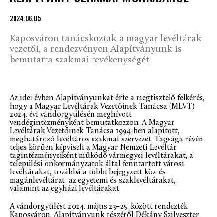
2024.06.05
Kaposváron tanácskoztak a magyar levéltárak
vezetői, a rendezvényen Alapítványunk is
bemutatta szakmai tevékenységét.
Az idei évben Alapítványunkat érte a megtisztelő felkérés,
hogy a Magyar Levéltárak Vezetőinek Tanácsa (MLVT)
2024. évi vándorgyűlésén meghívott
vendégintézményként bemutatkozzon. A Magyar
Levéltárak Vezetőinek Tanácsa 1994-ben alapított,
meghatározó levéltáros szakmai szervezet. Tagsága révén
teljes körűen képviseli a Magyar Nemzeti Levéltár
tagintézményeiként működő vármegyei levéltárakat, a
települési önkormányzatok által fenntartott városi
levéltárakat, továbbá a többi bejegyzett köz-és
magánlevéltárat: az egyetemi és szaklevéltárakat,
valamint az egyházi levéltárakat.
A vándorgyűlést 2024. május 23–25. között rendezték
Kaposváron. Alapítványunk részéről Dékány Szilveszter