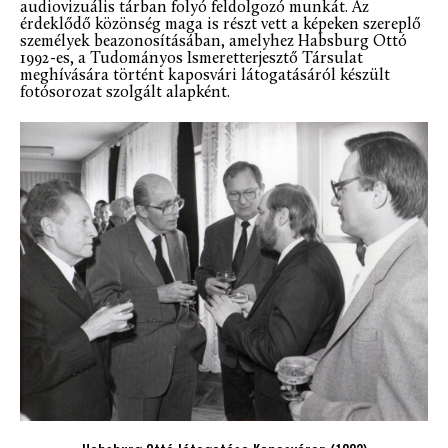
audiovizuális tárban folyó feldolgozó munkát. Az
érdeklődő közönség maga is részt vett a képeken szereplő
személyek beazonosításában, amelyhez Habsburg Ottó
1992-es, a Tudományos Ismeretterjesztő Társulat
meghívására történt kaposvári látogatásáról készült
fotósorozat szolgált alapként.