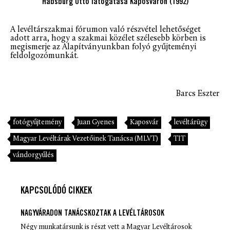
Habsburg Ottó látogatása Kaposváron (1992)
A levéltárszakmai fórumon való részvétel lehetőséget
adott arra, hogy a szakmai közélet szélesebb körben is
megismerje az Alapítványunkban folyó gyűjteményi
feldolgozómunkát.
Barcs Eszter
fotógyűjtemény
Juan Gyenes
Kaposvár
levéltárügy
Magyar Levéltárak Vezetőinek Tanácsa (MLVT)
TIT
vándorgyűlés
KAPCSOLÓDÓ CIKKEK
NAGYVÁRADON TANÁCSKOZTAK A LEVÉLTÁROSOK
Négy munkatársunk is részt vett a Magyar Levéltárosok