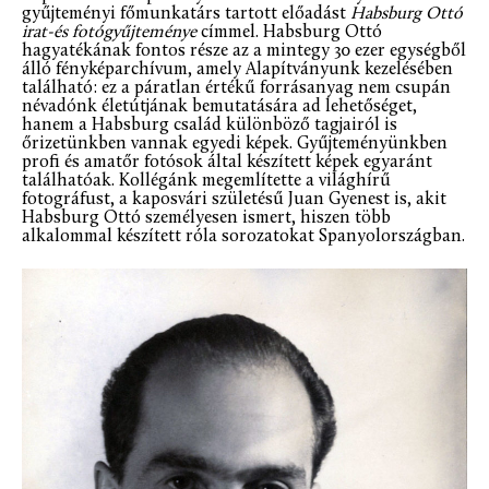
gyűjteményi főmunkatárs tartott előadást
Habsburg Ottó
irat-és fotógyűjteménye
címmel. Habsburg Ottó
hagyatékának fontos része az a mintegy 30 ezer egységből
álló fényképarchívum, amely Alapítványunk kezelésében
található: ez a páratlan értékű forrásanyag nem csupán
névadónk életútjának bemutatására ad lehetőséget,
hanem a Habsburg család különböző tagjairól is
őrizetünkben vannak egyedi képek. Gyűjteményünkben
profi és amatőr fotósok által készített képek egyaránt
találhatóak. Kollégánk megemlítette a világhírű
fotográfust, a kaposvári születésű Juan Gyenest is, akit
Habsburg Ottó személyesen ismert, hiszen több
alkalommal készített róla sorozatokat Spanyolországban.