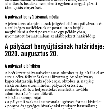
jelentkezés beadása nem jelenti egyben a megpályázott
támogatás elnyerését.
A pályázat benyújtásának módja
A jelentkezés alapján a csak jeligével ellátott pályázatot és
a szükséges melléklet(ek)et postai úton kérjük
megküldeni a fenti postacímre egy példányban,
nyomtatott formátumban az alább jelzett határidőig.
A pályázat benyújtásának határideje:
2020. augusztus 20.
A pályázat elbírálása
A beérkezett pályaműveket 2020. október 15-ig bírálja el az
erre a célra felkért Szakmai Bizottság. Az Alapítvány
kapcsolattartója legkésőbb 2020. október 31. napjáig
elektronikus úton minden pályázót értesít az
eredményről és a helyezetteket emellett a további
adminisztrációs teendőkről.
A bírálat szempontjai:
• a pályamű szakmai színvonala; igényes formai kivitele;
• pontos és egységes hivatkozási rendszer használata;