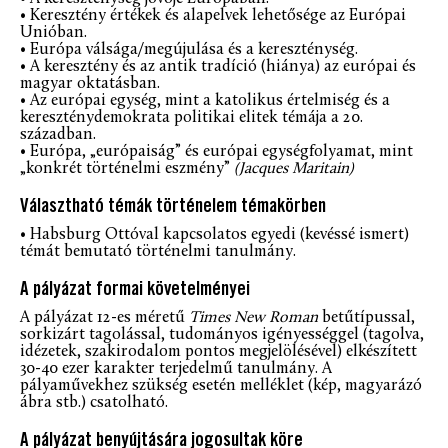
• Keresztény értékek és alapelvek lehetősége az Európai
Unióban.
• Európa válsága/megújulása és a kereszténység.
• A keresztény és az antik tradíció (hiánya) az európai és
magyar oktatásban.
• Az európai egység, mint a katolikus értelmiség és a
kereszténydemokrata politikai elitek témája a 20.
században.
• Európa, „európaiság” és európai egységfolyamat, mint
„konkrét történelmi eszmény”
(Jacques Maritain)
Választható témák történelem témakörben
• Habsburg Ottóval kapcsolatos egyedi (kevéssé ismert)
témát bemutató történelmi tanulmány.
A pályázat formai követelményei
A pályázat 12-es méretű
Times New Roman
betűtípussal,
sorkizárt tagolással, tudományos igényességgel (tagolva,
idézetek, szakirodalom pontos megjelölésével) elkészített
30-40 ezer karakter terjedelmű tanulmány. A
pályaművekhez szükség esetén melléklet (kép, magyarázó
ábra stb.) csatolható.
A pályázat benyújtására jogosultak köre