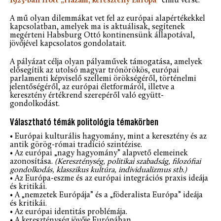
1923-ban írott „Hazám, keresztény Európa”
című verse.
A mű olyan dilemmákat vet fel az európai alapértékekkel
kapcsolatban, amelyek ma is aktuálisak, segítenek
megérteni Habsburg Ottó kontinensünk állapotával,
jövőjével kapcsolatos gondolatait.
A pályázat célja olyan pályaművek támogatása, amelyek
elősegítik az utolsó magyar trónörökös, európai
parlamenti képviselő szellemi örökségéről, történelmi
jelentőségéről, az európai életformáról, illetve a
keresztény értékrend szerepéről való együtt-
gondolkodást.
Választható témák politológia témakörben
• Európai kulturális hagyomány, mint a keresztény és az
antik görög-római tradíció szintézise.
• Az európai „nagy hagyomány” alapvető elemeinek
azonosítása.
(Kereszténység, politikai szabadság, filozófiai
gondolkodás, klasszikus kultúra, individualizmus stb.)
• Az Európa-eszme és az európai integrációs praxis ideája
és kritikái.
• A „nemzetek Európája” és a „föderalista Európa” ideája
és kritikái.
• Az európai identitás problémája.
• A kereszténység jövője Európában.