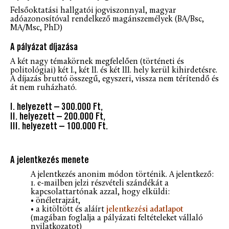
Felsőoktatási hallgatói jogviszonnyal, magyar
adóazonosítóval rendelkező magánszemélyek (BA/Bsc,
MA/Msc, PhD)
A pályázat díjazása
A két nagy témakörnek megfelelően (történeti és
politológiai) két I., két II. és két III. hely kerül kihirdetésre.
A díjazás bruttó összegű, egyszeri, vissza nem térítendő és
át nem ruházható.
I. helyezett – 300.000 Ft,
II. helyezett – 200.000 Ft,
III. helyezett – 100.000 Ft.
A jelentkezés menete
A jelentkezés anonim módon történik. A jelentkező:
1. e-mailben jelzi részvételi szándékát a
kapcsolattartónak azzal, hogy elküldi:
• önéletrajzát,
• a kitöltött és aláírt
jelentkezési adatlapot
(magában foglalja a pályázati feltételeket vállaló
nyilatkozatot)