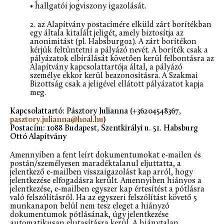
• hallgatói jogviszony igazolását.
2. az Alapítvány postacímére elküld zárt borítékban
egy általa kitalált jeligét, amely biztosítja az
anonimitást (pl. Habsburg02). A zárt borítékon
kérjük feltüntetni a pályázó nevét. A boríték csak a
pályázatok elbírálását követően kerül felbontásra az
Alapítvány kapcsolattartója által, a pályázó
személye ekkor kerül beazonosításra. A Szakmai
Bizottság csak a jeligével ellátott pályázatot kapja
meg.
Kapcsolattartó: Pásztory Julianna (+36204548367,
pasztory.julianna@hoal.hu
)
Postacím: 1088 Budapest, Szentkirályi u. 51. Habsburg
Ottó Alapítvány
Amennyiben a fent leírt dokumentumokat e-mailen és
postán/személyesen maradéktalanul eljuttatta, a
jelentkező e-mailben visszaigazolást kap arról, hogy
jelentkezése elfogadásra került. Amennyiben hiányos a
jelentkezése, e-mailben egyszer kap értesítést a pótlásra
való felszólításról. Ha az egyszeri felszólítást követő 5
munkanapon belül nem tesz eleget a hiányzó
dokumentumok pótlásának, úgy jelentkezése
automatikusan elutasításra kerül. A hiánytalan