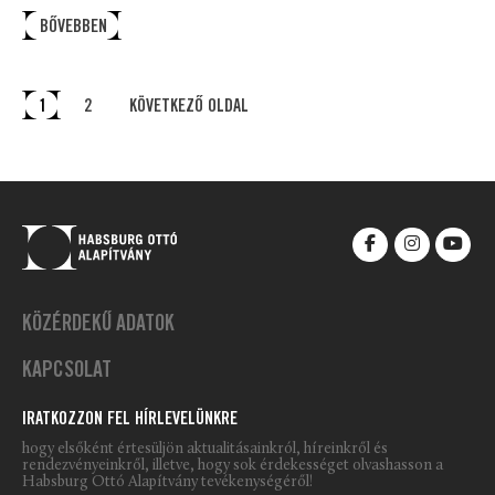
BŐVEBBEN
1
2
KÖVETKEZŐ OLDAL
KÖZÉRDEKŰ ADATOK
KAPCSOLAT
IRATKOZZON FEL HÍRLEVELÜNKRE
hogy elsőként értesüljön aktualitásainkról, híreinkről és
rendezvényeinkről, illetve, hogy sok érdekességet olvashasson a
Habsburg Ottó Alapítvány tevékenységéről!