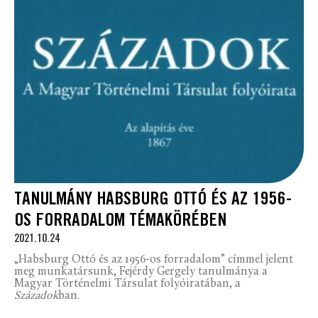
TANULMÁNY HABSBURG OTTÓ ÉS AZ 1956-
OS FORRADALOM TÉMAKÖRÉBEN
2021.10.24
„Habsburg Ottó és az 1956-os forradalom” címmel jelent
meg munkatársunk, Fejérdy Gergely tanulmánya a
Magyar Történelmi Társulat folyóiratában, a
Századok
ban.