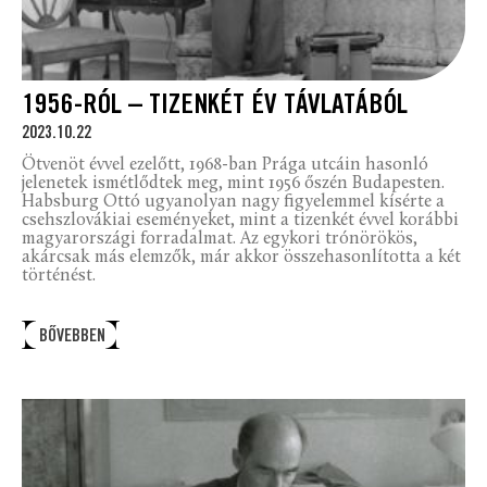
1956-RÓL – TIZENKÉT ÉV TÁVLATÁBÓL
2023.10.22
Ötvenöt évvel ezelőtt, 1968-ban Prága utcáin hasonló
jelenetek ismétlődtek meg, mint 1956 őszén Budapesten.
Habsburg Ottó ugyanolyan nagy figyelemmel kísérte a
csehszlovákiai eseményeket, mint a tizenkét évvel korábbi
magyarországi forradalmat. Az egykori trónörökös,
akárcsak más elemzők, már akkor összehasonlította a két
történést.
BŐVEBBEN