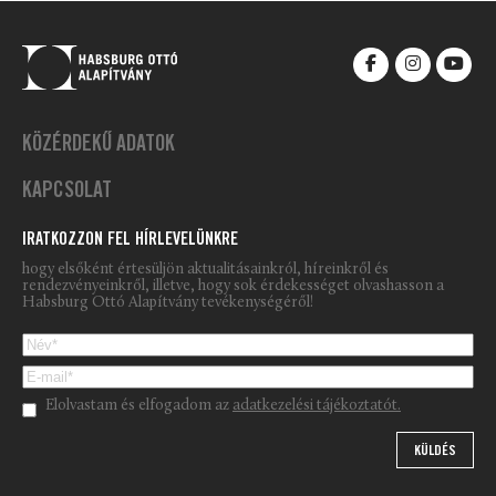
KÖZÉRDEKŰ ADATOK
KAPCSOLAT
IRATKOZZON FEL HÍRLEVELÜNKRE
hogy elsőként értesüljön aktualitásainkról, híreinkről és
rendezvényeinkről, illetve, hogy sok érdekességet olvashasson a
Habsburg Ottó Alapítvány tevékenységéről!
Please leave this field empty.
Elolvastam és elfogadom az
adatkezelési tájékoztatót.