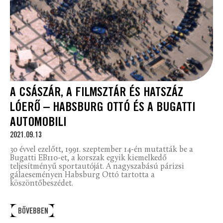
A CSÁSZÁR, A FILMSZTÁR ÉS HATSZÁZ
LÓERŐ – HABSBURG OTTÓ ÉS A BUGATTI
AUTOMOBILI
2021.09.13
30 évvel ezelőtt, 1991. szeptember 14-én mutatták be a
Bugatti EB110-et, a korszak egyik kiemelkedő
teljesítményű sportautóját. A nagyszabású párizsi
gálaeseményen Habsburg Ottó tartotta a
köszöntőbeszédet.
BŐVEBBEN