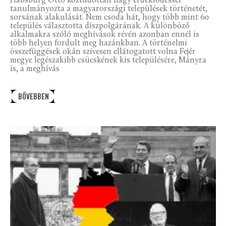
Habsburg Ottó köztudottan nagy érdeklődéssel
tanulmányozta a magyarországi települések történetét,
sorsának alakulását. Nem csoda hát, hogy több mint 60
település választotta díszpolgárának. A különböző
alkalmakra szóló meghívások révén azonban ennél is
több helyen fordult meg hazánkban. A történelmi
összefüggések okán szívesen ellátogatott volna Fejér
megye legészakibb csücskének kis településére, Mányra
is, a meghívás
BŐVEBBEN