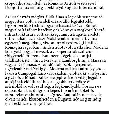
csoporthoz kerültek, és Romano Artioli vezetésével
létrejött a luxemburgi székhelyű Bugatti International.
Az újjáélesztés mögött állók álma a legjobb szuperautó
megépítése volt, a rendelkezésre álló legfejlettebb,
legkorszerűbb technológia felhasználásával. Ennek
megvalósításához hatékony és könnyen megközelíthető
infrastruktúrára volt szükség, amit a Bugatti eredeti
otthonában, az elzászi Molsheimben nem lett volna
egyszerű megoldani, viszont az olaszországi Emilia-
Romagna régióban minden adott volt a sikerhez. Modena
környékét joggal nevezik a „szuperautók szilícium-
völgyének”, hiszen olyan neves cégek központjai
találhatók itt, mint a Ferrari, a Lamborghini, a Maserati
vagy a DeTomaso. A leendő dolgozók igényeinek
figyelembevételével így a Modena melletti mintegy 9000
lakosú Campogalliano városkában jelölték ki a helyszínt
a gyár és a főhadiszállás megépítésére. A világ legjobb
autójának előállításához a legjobb tervezőkre és
mérnökökre volt szükség, a legkomolyabb, Forma 1-es
csapatoknak is dolgozni képes top mérnököket és
mestereket csábították a céghez. Ami talán nem is volt
olyan nehéz, köszönhetően a Bugatti név még mindig
igen exkluzív csengésének.