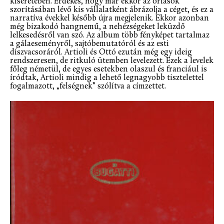
kíséretében. Érdekes, hogy már ekkor az óriások
szorításában lévő kis vállalatként ábrázolja a céget, és ez a
narratíva évekkel később újra megjelenik. Ekkor azonban
még bizakodó hangnemű, a nehézségeket leküzdő
lelkesedésről van szó. Az album több fényképet tartalmaz
a gálaeseményről, sajtóbemutatóról és az esti
díszvacsoráról. Artioli és Ottó ezután még egy ideig
rendszeresen, de ritkuló ütemben levelezett. Ezek a levelek
főleg németül, de egyes esetekben olaszul és franciául is
íródtak, Artioli mindig a lehető legnagyobb tisztelettel
fogalmazott, „felségnek” szólítva a címzettet.