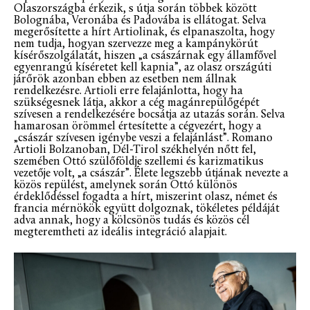
Olaszországba érkezik, s útja során többek között
Bolognába, Veronába és Padovába is ellátogat. Selva
megerősítette a hírt Artiolinak, és elpanaszolta, hogy
nem tudja, hogyan szervezze meg a kampánykörút
kísérőszolgálatát, hiszen „a császárnak egy államfővel
egyenrangú kíséretet kell kapnia”, az olasz országúti
járőrök azonban ebben az esetben nem állnak
rendelkezésre. Artioli erre felajánlotta, hogy ha
szükségesnek látja, akkor a cég magánrepülőgépét
szívesen a rendelkezésére bocsátja az utazás során. Selva
hamarosan örömmel értesítette a cégvezért, hogy a
„császár szívesen igénybe veszi a felajánlást”. Romano
Artioli Bolzanoban, Dél-Tirol székhelyén nőtt fel,
szemében Ottó szülőföldje szellemi és karizmatikus
vezetője volt, „a császár”. Élete legszebb útjának nevezte a
közös repülést, amelynek során Ottó különös
érdeklődéssel fogadta a hírt, miszerint olasz, német és
francia mérnökök együtt dolgoznak, tökéletes példáját
adva annak, hogy a kölcsönös tudás és közös cél
megteremtheti az ideális integráció alapjait.