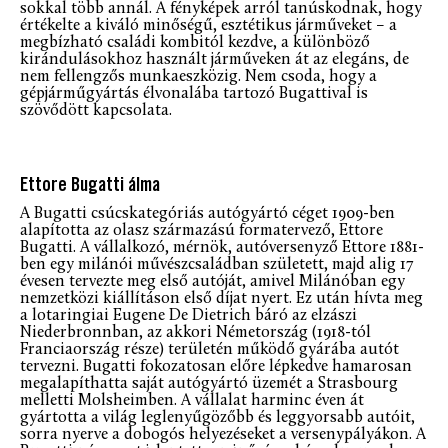
sokkal több annál. A fényképek arról tanúskodnak, hogy
értékelte a kiváló minőségű, esztétikus járműveket – a
megbízható családi kombitól kezdve, a különböző
kirándulásokhoz használt járműveken át az elegáns, de
nem fellengzős munkaeszközig. Nem csoda, hogy a
gépjárműgyártás élvonalába tartozó Bugattival is
szövődött kapcsolata.
Ettore Bugatti álma
A Bugatti csúcskategóriás autógyártó céget 1909-ben
alapította az olasz származású formatervező, Ettore
Bugatti. A vállalkozó, mérnök, autóversenyző Ettore 1881-
ben egy milánói művészcsaládban született, majd alig 17
évesen tervezte meg első autóját, amivel Milánóban egy
nemzetközi kiállításon első díjat nyert. Ez után hívta meg
a lotaringiai Eugene De Dietrich báró az elzászi
Niederbronnban, az akkori Németország (1918-tól
Franciaország része) területén működő gyárába autót
tervezni. Bugatti fokozatosan előre lépkedve hamarosan
megalapíthatta saját autógyártó üzemét a Strasbourg
melletti Molsheimben. A vállalat harminc éven át
gyártotta a világ leglenyűgözőbb és leggyorsabb autóit,
sorra nyerve a dobogós helyezéseket a versenypályákon. A