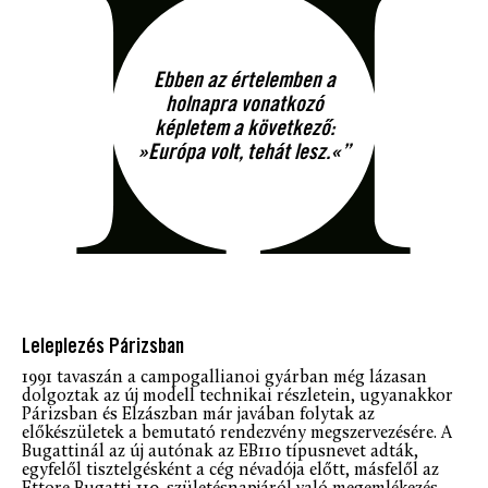
Ebben az értelemben a
holnapra vonatkozó
képletem a következő:
»Európa volt, tehát lesz.«”
Leleplezés Párizsban
1991 tavaszán a campogallianoi gyárban még lázasan
dolgoztak az új modell technikai részletein, ugyanakkor
Párizsban és Elzászban már javában folytak az
előkészületek a bemutató rendezvény megszervezésére. A
Bugattinál az új autónak az EB110 típusnevet adták,
egyfelől tisztelgésként a cég névadója előtt, másfelől az