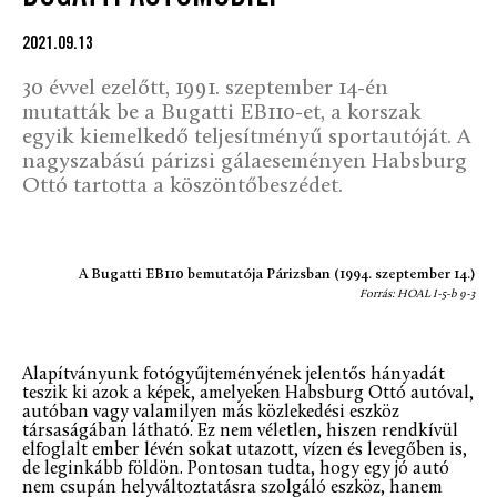
2021.09.13
30 évvel ezelőtt, 1991. szeptember 14-én
mutatták be a Bugatti EB110-et, a korszak
egyik kiemelkedő teljesítményű sportautóját. A
nagyszabású párizsi gálaeseményen Habsburg
Ottó tartotta a köszöntőbeszédet.
A Bugatti EB110 bemutatója Párizsban (1994. szeptember 14.)
Forrás: HOAL I-5-b 9-3
Alapítványunk fotógyűjteményének jelentős hányadát
teszik ki azok a képek, amelyeken Habsburg Ottó autóval,
autóban vagy valamilyen más közlekedési eszköz
társaságában látható. Ez nem véletlen, hiszen rendkívül
elfoglalt ember lévén sokat utazott, vízen és levegőben is,
de leginkább földön. Pontosan tudta, hogy egy jó autó
nem csupán helyváltoztatásra szolgáló eszköz, hanem