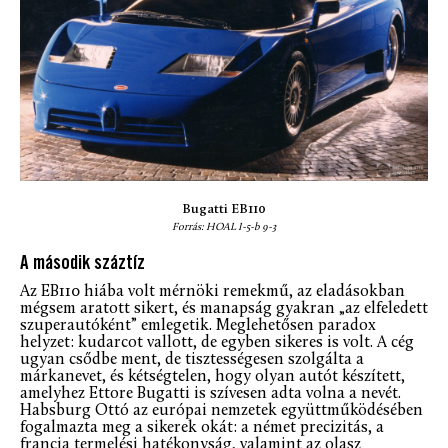
Bugatti EB110
Forrás: HOAL I-5-b 9-3
A második száztíz
Az EB110 hiába volt mérnöki remekmű, az eladásokban
mégsem aratott sikert, és manapság gyakran „az elfeledett
szuperautóként” emlegetik. Meglehetősen paradox
helyzet: kudarcot vallott, de egyben sikeres is volt. A cég
ugyan csődbe ment, de tisztességesen szolgálta a
márkanevet, és kétségtelen, hogy olyan autót készített,
amelyhez Ettore Bugatti is szívesen adta volna a nevét.
Habsburg Ottó az európai nemzetek együttműködésében
fogalmazta meg a sikerek okát: a német precizitás, a
francia termelési hatékonyság, valamint az olasz