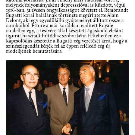
katonai kórházba. Ez az élmény mély hatással volt rá,
melynek folyományaként depresszióval is küzdött, végül
1916-ban, 31 évesen öngyilkosságot követett el. Rembrandt
Bugatti korai halálának története megérintette Alain
Delont, aki egy egyedülálló gyűjteményt állított össze a
munkáiból. Ettore a már korábban említett Royale
modellen egy, a testvére által készített ágaskodó elefánt
figurát használt hűtődísz szoborként. Feltehetően ez a
kapcsolódás késztette a Bugatti cég vezetését arra, hogy a
színészlegendát kérjék fel az éppen feléledő cég új
modelljének bemutatására.