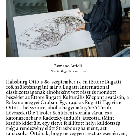
Romano Artioli
Forrás: Bugatti newsroom
Habsburg Ottó 1989. szeptember 15-én (Ettore Bugatti
108. születésnapján) már a Bugatti International
díszbizottságának elnökeként vett részt és mondott
beszédet az Ettore Bugatti Kulturális Központ avatásán, a
Bolzano megyei Oraban. Egy 1930-as Bugatti T49 vitte
Ottót a helyszínre, ahol a hagyományőrző Tiroli
Lövészek (Die Tiroler Schützen) sorfala várta, és a
katonazenekar a Radetzky-indulót játszotta. (Mint
később kiderült, egy sietve felállított helyi küldöttség
még a rendezvény előtt Strasbourgba ment, azt
tanácsolva Ottónak, hogy ne vegyen részt az eseményen,