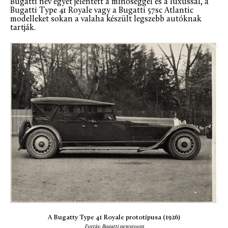
Bugatti név egyet jelentett a minőséggel és a luxussal, a
Bugatti Type 41 Royale vagy a Bugatti 57sc Atlantic
modelleket sokan a valaha készült legszebb autóknak
tartják.
A Bugatty Type 41 Royale prototípusa (1926)
Forrás: Bugatti newsroom