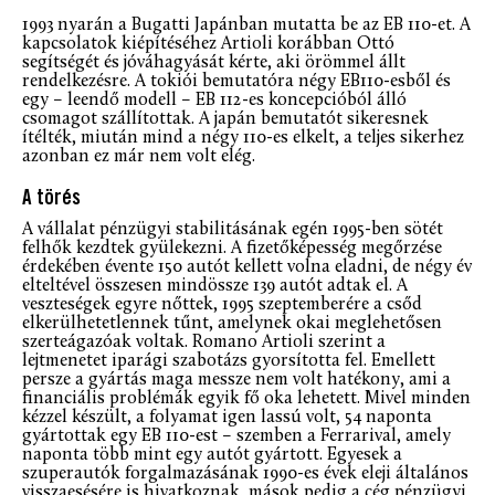
1993 nyarán a Bugatti Japánban mutatta be az EB 110-et. A
kapcsolatok kiépítéséhez Artioli korábban Ottó
segítségét és jóváhagyását kérte, aki örömmel állt
rendelkezésre. A tokiói bemutatóra négy EB110-esből és
egy – leendő modell – EB 112-es koncepcióból álló
csomagot szállítottak. A japán bemutatót sikeresnek
ítélték, miután mind a négy 110-es elkelt, a teljes sikerhez
azonban ez már nem volt elég.
A törés
A vállalat pénzügyi stabilitásának egén 1995-ben sötét
felhők kezdtek gyülekezni. A fizetőképesség megőrzése
érdekében évente 150 autót kellett volna eladni, de négy év
elteltével összesen mindössze 139 autót adtak el. A
veszteségek egyre nőttek, 1995 szeptemberére a csőd
elkerülhetetlennek tűnt, amelynek okai meglehetősen
szerteágazóak voltak. Romano Artioli szerint a
lejtmenetet iparági szabotázs gyorsította fel. Emellett
persze a gyártás maga messze nem volt hatékony, ami a
financiális problémák egyik fő oka lehetett. Mivel minden
kézzel készült, a folyamat igen lassú volt, 54 naponta
gyártottak egy EB 110-est – szemben a Ferrarival, amely
naponta több mint egy autót gyártott. Egyesek a
szuperautók forgalmazásának 1990-es évek eleji általános
visszaesésére is hivatkoznak, mások pedig a cég pénzügyi