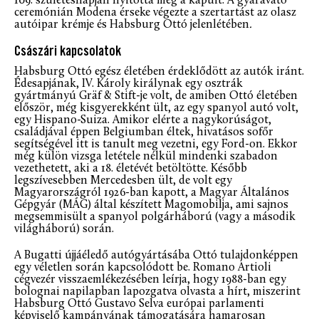
109. születésnapján nyitotta meg a kapuit. A gyáravató
ceremónián Modena érseke végezte a szertartást az olasz
autóipar krémje és Habsburg Ottó jelenlétében
.
Császári kapcsolatok
Habsburg Ottó egész életében érdeklődött az autók iránt.
Édesapjának, IV. Károly királynak egy osztrák
gyártmányú Gräf & Stift-je volt, de amiben Ottó életében
először, még kisgyerekként ült, az egy spanyol autó volt,
egy Hispano-Suiza. Amikor elérte a nagykorúságot,
családjával éppen Belgiumban éltek, hivatásos sofőr
segítségével itt is tanult meg vezetni, egy Ford-on. Ekkor
még külön vizsga letétele nélkül mindenki szabadon
vezethetett, aki a 18. életévét betöltötte. Később
legszívesebben Mercedesben ült, de volt egy
Magyarországról 1926-ban kapott, a Magyar Általános
Gépgyár (MÁG) által készített Magomobilja, ami sajnos
megsemmisült a spanyol polgárháború (vagy a második
világháború) során.
A Bugatti újjáéledő autógyártásába Ottó tulajdonképpen
egy véletlen során kapcsolódott be. Romano Artioli
cégvezér visszaemlékezésében leírja, hogy 1988-ban egy
bolognai napilapban lapozgatva olvasta a hírt, miszerint
Habsburg Ottó Gustavo Selva európai parlamenti
képviselő kampányának támogatására hamarosan