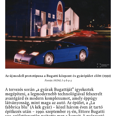
Az új modell prototípusa a Bugatti központ és gyárépület előtt (1991)
Forrás: HOAL I-5-b 9-3
A tervezés során „a gyárak Bugattiját” igyekeztek
megépíteni, a legmodernebb technológiával felszerelt
avantgárd és modern komplexumot, amely éppúgy
látványosság, mint maga az autó. Az épület, a „La
fabbrica blu” (A kék gyár) – közel három éven át tartó
építkezés után – 1990. szeptember 15-én, Ettore Bugatti