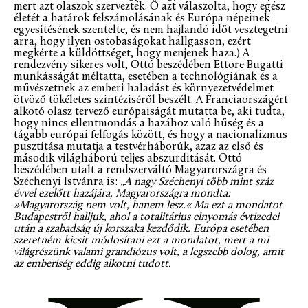
mert azt olaszok szervezték. Ő azt válaszolta, hogy egész
életét a határok felszámolásának és Európa népeinek
egyesítésének szentelte, és nem hajlandó időt vesztegetni
arra, hogy ilyen ostobaságokat hallgasson, ezért
megkérte a küldöttséget, hogy menjenek haza.) A
rendezvény sikeres volt, Ottó beszédében Ettore Bugatti
munkásságát méltatta, esetében a technológiának és a
művészetnek az emberi haladást és környezetvédelmet
ötvöző tökéletes szintéziséről beszélt. A Franciaországért
alkotó olasz tervező európaiságát mutatta be, aki tudta,
hogy nincs ellentmondás a hazához való hűség és a
tágabb európai felfogás között, és hogy a nacionalizmus
pusztítása mutatja a testvérháborúk, azaz az első és
második világháború teljes abszurditását. Ottó
beszédében utalt a rendszerváltó Magyarországra és
Széchenyi Istvánra is:
„A nagy Széchenyi több mint száz
évvel ezelőtt hazájára, Magyarországra mondta:
»Magyarország nem volt, hanem lesz.« Ma ezt a mondatot
Budapestről halljuk, ahol a totalitárius elnyomás évtizedei
után a szabadság új korszaka kezdődik. Európa esetében
szeretném kicsit módosítani ezt a mondatot, mert a mi
világrészünk valami grandiózus volt, a legszebb dolog, amit
az emberiség eddig alkotni tudott.