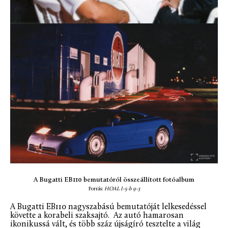
A Bugatti EB110 bemutatóról összeállított fotóalbum
Forrás:
HOAL I-5-b 9-3
A Bugatti EB110 nagyszabású bemutatóját lelkesedéssel
követte a korabeli szaksajtó. Az autó hamarosan
ikonikussá vált, és több száz újságíró tesztelte a világ