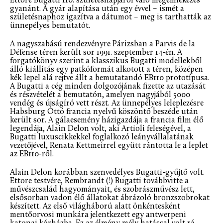
Ettore Bugatti 110. születésnapjáról való megemlékezés
gyanánt. A gyár alapítása után egy évvel – ismét a
születésnaphoz igazítva a dátumot – meg is tarthatták az
ünnepélyes bemutatót.
A nagyszabású rendezvényre Párizsban a Parvis de la
Défense téren került sor 1991. szeptember 14-én. A
forgatókönyv szerint a klasszikus Bugatti modellekből
álló kiállítás egy patkóformát alkotott a téren, középen
kék lepel alá rejtve állt a bemutatandó EB110 prototípusa.
A Bugatti a cég minden dolgozójának fizette az utazását
és részvételét a bemutatón, amelyen nagyjából 5000
vendég és újságíró vett részt. Az ünnepélyes leleplezésre
Habsburg Ottó francia nyelvű köszöntő beszéde után
került sor. A gálaesemény házigazdája a francia film élő
legendája, Alain Delon volt, aki Artioli feleségével, a
Bugatti luxuscikkekkel foglalkozó leányvállalatának
vezetőjével, Renata Kettmeirrel együtt rántotta le a leplet
az EB110-ről.
Alain Delon korábban szenvedélyes Bugatti-gyűjtő volt.
Ettore testvére, Rembrandt (!) Bugatti továbbvitte a
művészcsalád hagyományait, és szobrászművész lett,
elsősorban vadon élő állatokat ábrázoló bronzszobrokat
készített. Az első világháború alatt önkéntesként
mentőorvosi munkára jelentkezett egy antwerpeni