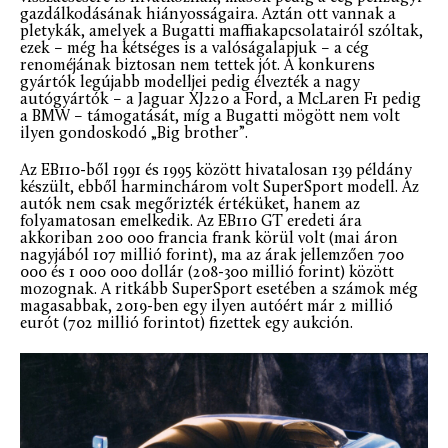
gazdálkodásának hiányosságaira. Aztán ott vannak a
pletykák, amelyek a Bugatti maffiakapcsolatairól szóltak,
ezek – még ha kétséges is a valóságalapjuk – a cég
renoméjának biztosan nem tettek jót. A konkurens
gyártók legújabb modelljei pedig élvezték a nagy
autógyártók – a Jaguar XJ220 a Ford, a McLaren F1 pedig
a BMW – támogatását, míg a Bugatti mögött nem volt
ilyen gondoskodó „Big brother”.
Az EB110-ből 1991 és 1995 között hivatalosan 139 példány
készült, ebből harminchárom volt SuperSport modell. Az
autók nem csak megőrizték értéküket, hanem az
folyamatosan emelkedik. Az EB110 GT eredeti ára
akkoriban 200 000 francia frank körül volt (mai áron
nagyjából 107 millió forint), ma az árak jellemzően 700
000 és 1 000 000 dollár (208-300 millió forint) között
mozognak. A ritkább SuperSport esetében a számok még
magasabbak, 2019-ben egy ilyen autóért már 2 millió
eurót (702 millió forintot) fizettek egy aukción.