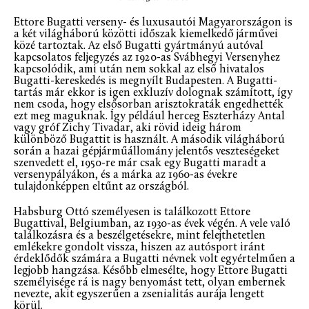
Ettore Bugatti verseny- és luxusautói Magyarországon is
a két világháború közötti időszak kiemelkedő járművei
közé tartoztak. Az első Bugatti gyártmányú autóval
kapcsolatos feljegyzés az 1920-as Svábhegyi Versenyhez
kapcsolódik, ami után nem sokkal az első hivatalos
Bugatti-kereskedés is megnyílt Budapesten. A Bugatti-
tartás már ekkor is igen exkluzív dolognak számított, így
nem csoda, hogy elsősorban arisztokraták engedhették
ezt meg maguknak. Így például herceg Eszterházy Antal
vagy gróf Zichy Tivadar, aki rövid ideig három
különböző Bugattit is használt. A második világháború
során a hazai gépjárműállomány jelentős veszteségeket
szenvedett el, 1950-re már csak egy Bugatti maradt a
versenypályákon, és a márka az 1960-as évekre
tulajdonképpen eltűnt az országból.
Habsburg Ottó személyesen is találkozott Ettore
Bugattival, Belgiumban, az 1930-as évek végén. A vele való
találkozásra és a beszélgetésekre, mint felejthetetlen
emlékekre gondolt vissza, hiszen az autósport iránt
érdeklődők számára a Bugatti névnek volt egyértelműen a
legjobb hangzása. Később elmesélte, hogy Ettore Bugatti
személyisége rá is nagy benyomást tett, olyan embernek
nevezte, akit egyszerűen a zsenialitás aurája lengett
körül.