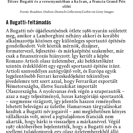
Ettore Bugatti és a versenyautóban a fia Jean, a Francia Grand Prix
előtt
Forrás: Roadster, Hulton-Deutsch Collection/Corbis via Getty Images
A Bugatti-feltámadás
A Bugatti név újjáélesztésének ötlete 1986 nyarán született
meg, amikor a Lamborghini néhány akkori és korábbi
alkalmazottja közösen egy különleges sportautó építésén
gondolkodott. Volt köztük mérnök, dizájner,
formatervező, fejlesztési- és márkaépítési szakember, már
csak a finanszírozás hiányzott. Így került a képbe
Romano Artioli olasz üzletember, aki befektetőként
szintén érdeklődött egy egyedi sportautó építése iránt.
Artioli szenvedélyes autógyűjtő volt, és Európa egyik
legjelentősebb Ferrari kereskedőjeként tekintélyes
jövedelemre tett szert azzal, hogy Ferrarikat exportált
Németországba, illetve Suzukikat importált
Olaszországba. A nyolcvanas évek végén a szuperautók –
azaz a nagy teljesítményű, luxus kategóriájú sportautók
– szegmense virágzott, így jelentős haszon reményében
lehetett belevágni az üzletbe. Hamarosan tárgyalásokat
kezdtek a Bugatti név jogairól – ami meglehetősen kényes
vállalkozás volt, mivel a jogtulajdonos franciák nem
akarták, hogy bárki is visszaéljen a márkanévvel. Végül
1987 októberében bejelentették, hogy a Bugatti név és a
szellemi tulajdonjogok egy olasz üzletemberekből álló