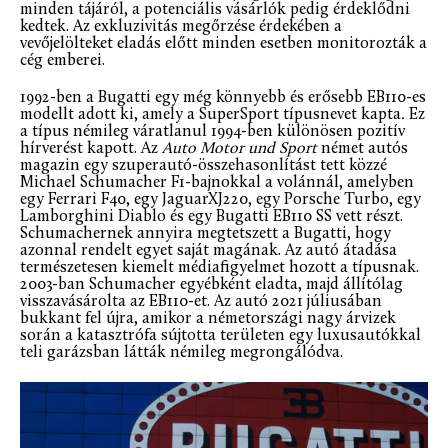
minden tájáról, a potenciális vásárlók pedig érdeklődni
kedtek. Az exkluzivitás megőrzése érdekében a
vevőjelölteket eladás előtt minden esetben monitorozták a
cég emberei.
1992-ben a Bugatti egy még könnyebb és erősebb EB110-es
modellt adott ki, amely a SuperSport típusnevet kapta
.
Ez
a típus némileg váratlanul 1994-ben különösen pozitív
hírverést kapott. Az
Auto Motor und Sport
német autós
magazin egy szuperautó-összehasonlítást tett közzé
Michael Schumacher F1-bajnokkal a volánnál, amelyben
egy Ferrari F40, egy JaguarXJ220, egy Porsche Turbo, egy
Lamborghini Diablo és egy Bugatti EB110 SS vett részt.
Schumachernek annyira megtetszett a Bugatti, hogy
azonnal rendelt egyet saját magának. Az autó átadása
természetesen kiemelt médiafigyelmet hozott a típusnak.
2003-ban Schumacher egyébként eladta, majd állítólag
visszavásárolta az EB110-et. Az autó 2021 júliusában
bukkant fel újra, amikor a németországi nagy árvizek
során a katasztrófa sújtotta területen egy luxusautókkal
teli garázsban látták némileg megrongálódva.