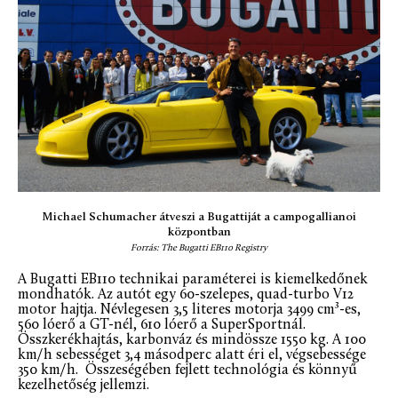
Michael Schumacher átveszi a Bugattiját a campogallianoi
központban
Forrás: The Bugatti EB110 Registry
A Bugatti EB110 technikai paraméterei is kiemelkedőnek
mondhatók. Az autót egy 60-szelepes, quad-turbo V12
motor hajtja. Névlegesen 3,5 literes motorja 3499 cm³-es,
560 lóerő a GT-nél, 610 lóerő a SuperSportnál.
Összkerékhajtás, karbonváz és mindössze 1550 kg. A 100
km/h sebességet 3,4 másodperc alatt éri el, végsebessége
350 km/h. Összeségében fejlett technológia és könnyű
kezelhetőség jellemzi.