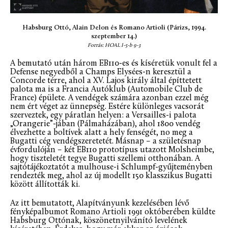
Habsburg Ottó, Alain Delon és Romano Artioli (Párizs, 1994.
szeptember 14.)
Forrás: HOAL I-5-b 9-3
A bemutató után három EB110-es és kíséretük vonult fel a
Defense negyedből a Champs Elysées-n keresztül a
Concorde térre, ahol a XV. Lajos király által építtetett
palota ma is a Francia Autóklub (Automobile Club de
France) épülete. A vendégek számára azonban ezzel még
nem ért véget az ünnepség. Estére különleges vacsorát
szerveztek, egy páratlan helyen: a Versailles-i palota
„Orangerie”-jában (Pálmaházában), ahol 1800 vendég
élvezhette a boltívek alatt a hely fenségét, no meg a
Bugatti cég vendégszeretetét. Másnap – a születésnap
évfordulóján – két EB110 prototípus utazott Molsheimbe,
hogy tiszteletét tegye Bugatti szellemi otthonában. A
sajtótájékoztatót a mulhouse-i Schlumpf-gyűjteményben
rendezték meg, ahol az új modellt 150 klasszikus Bugatti
között állították ki.
Az itt bemutatott, Alapítványunk kezelésében lévő
fényképalbumot Romano Artioli 1991 októberében küldte
Habsburg Ottónak, köszönetnyilvánító levelének