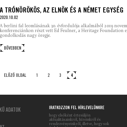
A TRÓNÖRÖKÖS, AZ ELNÖK ÉS A NÉMET EGYSÉG
2020.10.02
A berlini fal leomlásának 30. évfordulója alkalmából 2019 nove
konferenciánkon részt vett Ed Feulner, a Heritage Foundation eg
gondolkodás nagy öregje.
BŐVEBBEN
ELŐZŐ OLDAL
1
2
3
4
IRATKOZZON FEL HÍRLEVELÜNKRE
KŰ ADATOK
hogy elsőként értesüljön
aktualitásainkról, híreinkről és
rendezvényeinkről, illetve, hogy sok