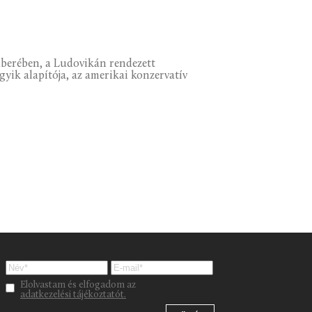
mberében, a Ludovikán rendezett
yik alapítója, az amerikai konzervatív
Please leave this field empty.
Elolvastam és elfogadom az
adatkezelési tájékoztatót.