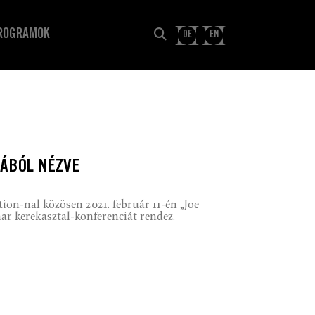
ROGRAMOK
DE
EN
PÁBÓL NÉZVE
ion-nal közösen 2021. február 11-én „Joe
ar kerekasztal-konferenciát rendez.