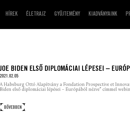
HÍREK
ÉLETRAJZ
GYŰJTEMÉNY
KIADVÁNYAINK
P
JOE BIDEN ELSŐ DIPLOMÁCIAI LÉPESEI – EURÓ
2021.02.05
A Habsburg Ottó Alapítvány a Fondation Prospective et Innovat
Biden első diplomáciai lépései – Európából nézve” címmel webin
BŐVEBBEN