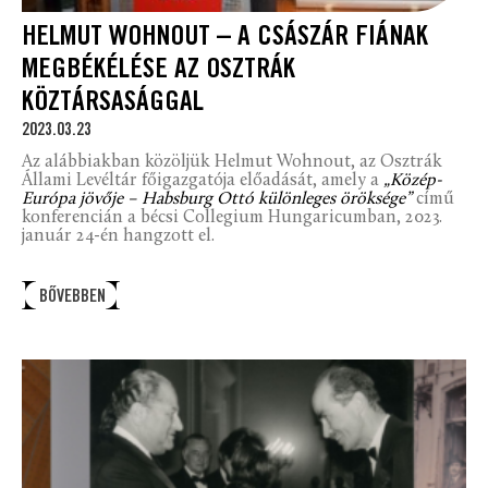
HELMUT WOHNOUT – A CSÁSZÁR FIÁNAK
MEGBÉKÉLÉSE AZ OSZTRÁK
KÖZTÁRSASÁGGAL
2023.03.23
Az alábbiakban közöljük Helmut Wohnout, az Osztrák
Állami Levéltár főigazgatója előadását, amely a
„Közép-
Európa jövője – Habsburg Ottó különleges öröksége”
című
konferencián a bécsi Collegium Hungaricumban, 2023.
január 24-én hangzott el.
BŐVEBBEN