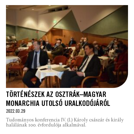
TÖRTÉNÉSZEK AZ OSZTRÁK–MAGYAR
MONARCHIA UTOLSÓ URALKODÓJÁRÓL
2022.03.29
Tudományos konferencia IV. (I.) Károly császár és király
halálának 100. évfordulója alkalmával.