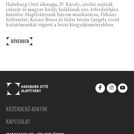
Habsburg Ottó édesapja, IV. Károly, utolsó osztrák
császár és magyar király halálának 100. évfordulójára
készülve Alapítványunk három munkatársa, Dékány
Szilveszter, Kocsev Bence és Szűts István Gergely rövid
kutatómunkát végzett a bécsi közgyűjteményekben.
BŐVEBBEN
KÖZÉRDEKŰ ADATOK
KAPCSOLAT