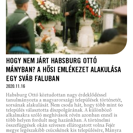
HOGY NEM JÁRT HABSBURG OTTÓ
MÁNYBAN? A HŐSI EMLÉKEZET ALAKULÁSA
EGY SVÁB FALUBAN
2020.11.16
Habsburg Ottó köztudottan nagy érdeklődéssel
tanulmányozta a magyarországi települések történetét,
sorsának alakulását. Nem csoda hát, hogy több mint 60
település választotta díszpolgárának. A különböző
alkalmakra szóló meghívások révén azonban ennél is
több helyen fordult meg hazánkban. A történelmi
összefüggések okán szívesen ellátogatott volna Fejér
megye legészakibb csücskének kis településére, Mányra