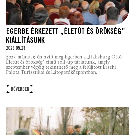
EGERBE ÉRKEZETT „ÉLETÚT ÉS ÖRÖKSÉG”
KIÁLLÍTÁSUNK
2023.05.23
2023. május 19-én nyílt meg Egerben a „Habsburg Ottó –
Életút és örökség” című roll-up tárlatunk, amely
szeptember végéig tekinthető meg a felújított Érseki
Palota Turisztikai és Látogatóközpontban.
BŐVEBBEN