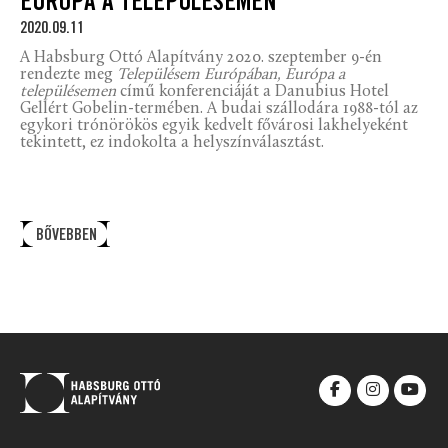
EURÓPA A TELEPÜLÉSEMEN
2020.09.11
A Habsburg Ottó Alapítvány 2020. szeptember 9-én
rendezte meg
Településem Európában, Európa a
településemen
című konferenciáját a Danubius Hotel
Gellért Gobelin-termében. A budai szállodára 1988-tól az
egykori trónörökös egyik kedvelt fővárosi lakhelyeként
tekintett, ez indokolta a helyszínválasztást.
BŐVEBBEN