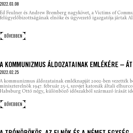
2022.03.08
Ed Feulner és Andrew Bremberg nagykövet, a Victims of Com
felügyelőbizottságának elnöke és ügyvezető igazgatója jártak A
BŐVEBBEN
A KOMMUNIZMUS ÁLDOZATAINAK EMLÉKÉRE – ÁT
2022.02.25
A kommunizmus áldozatainak emléknapját 2002-ben vezették be,
miniszterelnök 1947. február 25-i, szovjet katonák általi elhurc
Habsburg Ottó négy, különböző időszakból származó írását id
BŐVEBBEN