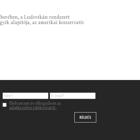
mberében, a Ludovikán rendezett
yik alapítója, az amerikai konzervatív
Please leave this field empty.
Elolvastam és elfogadom az
adatkezelési tájékoztatót.