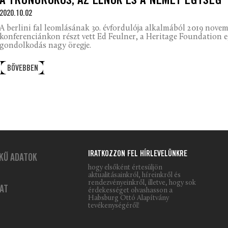
A TRÓNÖRÖKÖS, AZ ELNÖK ÉS A NÉMET EGYSÉG
2020.10.02
A berlini fal leomlásának 30. évfordulója alkalmából 2019 nove
konferenciánkon részt vett Ed Feulner, a Heritage Foundation eg
gondolkodás nagy öregje.
BŐVEBBEN
IRATKOZZON FEL HÍRLEVELÜNKRE
KŰ ADATOK
hogy elsőként értesüljön
aktualitásainkról, híreinkről és
rendezvényeinkről, illetve, hogy sok
AT
érdekességet olvashasson a
Habsburg Ottó Alapítvány
tevékenységéről!