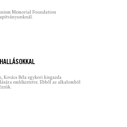
munism Memorial Foundation
lapítványunknál.
HALLÁSOKKAL
 Kovács Béla egykori kisgazda
olására emlékeztetve. Ebből az alkalomból
ézzük.