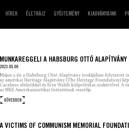
HÍREK
ÉLETRAJZ
GYŰJTEMÉNY
KIADVÁNYAINK
P
MUNKAREGGELI A HABSBURG OTTÓ ALAPÍTVÁNY
2023.05.09
Május 5-én a Habsburg Ottó Alapítvány irodájában folytatott e
az amerikai Heritage Alapítvány (The Heritage Foundation) képv
Carafano alelnökkel és Erin Walsh külpolitikai szakértővel. A t
az NKE Amerikanisztikai Intézetének vezetője.
BŐVEBBEN
A VICTIMS OF COMMUNISM MEMORIAL FOUNDATI