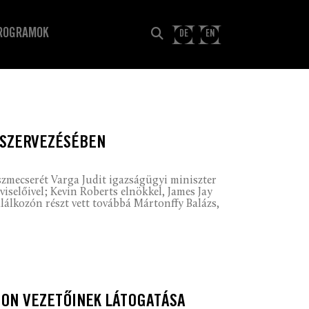
ROGRAMOK
DE
EN
 SZERVEZÉSÉBEN
szmecserét Varga Judit igazságügyi miniszter
iselőivel; Kevin Roberts elnökkel, James Jay
alálkozón részt vett továbbá Mártonffy Balázs,
ON VEZETŐINEK LÁTOGATÁSA