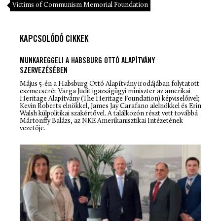
Victims of Communism Memorial Foundation
KAPCSOLÓDÓ CIKKEK
MUNKAREGGELI A HABSBURG OTTÓ ALAPÍTVÁNY
SZERVEZÉSÉBEN
Május 5-én a Habsburg Ottó Alapítvány irodájában folytatott
eszmecserét Varga Judit igazságügyi miniszter az amerikai
Heritage Alapítvány (The Heritage Foundation) képviselőivel;
Kevin Roberts elnökkel, James Jay Carafano alelnökkel és Erin
Walsh külpolitikai szakértővel. A találkozón részt vett továbbá
Mártonffy Balázs, az NKE Amerikanisztikai Intézetének
vezetője.