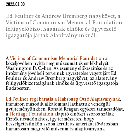
2022.03.08
Ed Feulner és Andrew Bremberg nagykövet, a
Victims of Communism Memorial Foundation
felügyelőbizottságának elnöke és ügyvezető
igazgatója jártak Alapítványunknál.
A
Victims of Communism Memorial Foundation
a
közeljövőben nyitja meg múzeumát és emlékhelyét
Washington D. C.-ben. Az esemény előkészítése és az
intézmény jövőbeli terveinek egyeztetése végett járt Ed
Feulner és Andrew Bremberg nagykövet, az alapítvány
felügyelőbizottságának elnöke és ügyvezető igazgatója
Budapesten.
Ed Feulner régi barátja a Habsburg Ottó Alapítványnak
,
immáron második alkalommal láthattuk vendégül
gyűjteményünkben. Ronald Reagan egykori tanácsadóját,
a
Heritage Foundation
alapító elnökét szoros szálak
fűzték névadónkhoz, így természetes, hogy
beszélgetésünkön szóba került az amerikai fővárosban
hamarosan megnyíló múzeum és alapítványunk