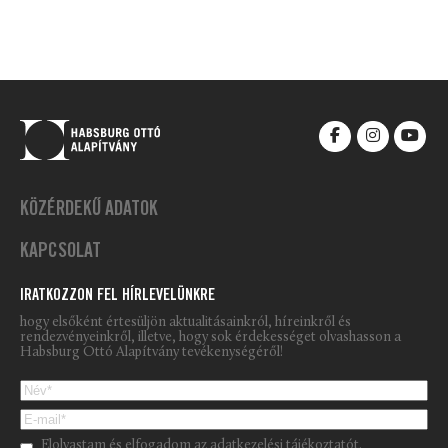
KÖZÉRDEKŰ ADATOK
KAPCSOLAT
IRATKOZZON FEL HÍRLEVELÜNKRE
hogy elsőként értesüljön aktualitásainkról, híreinkről és
rendezvényeinkről, illetve, hogy sok érdekességet olvashasson a
Habsburg Ottó Alapítvány tevékenységéről!
Please leave this field empty.
Elolvastam és elfogadom az
adatkezelési tájékoztatót.