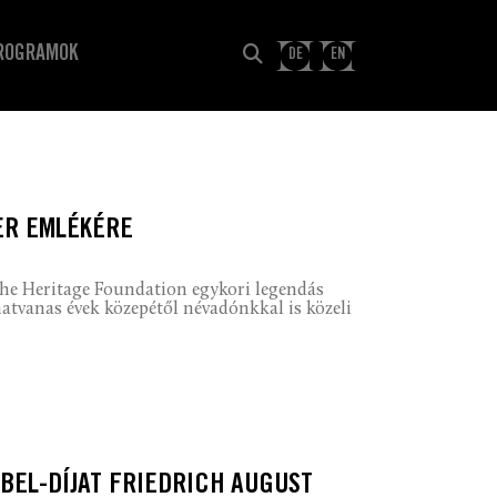
ROGRAMOK
DE
EN
ER EMLÉKÉRE
 The Heritage Foundation egykori legendás
hatvanas évek közepétől névadónkkal is közeli
OBEL-DÍJAT FRIEDRICH AUGUST