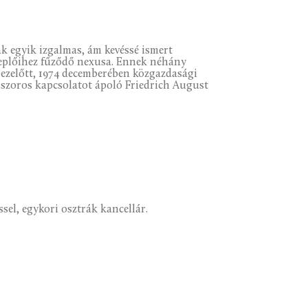
ak egyik izgalmas, ám kevéssé ismert
replőihez fűződő nexusa. Ennek néhány
l ezelőtt, 1974 decemberében közgazdasági
s szoros kapcsolatot ápoló Friedrich August
l, egykori osztrák kancellár.