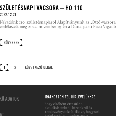
SZÜLETÉSNAPI VACSORA – HO 110
2022.12.21
Névadónk 110. születésnapjáról Alapítványunk az „Ottó-vacsor
emlékezett meg 2022. november 19-én a Duna-parti Pesti Vigad
BŐVEBBEN
1
2
KÖVETKEZŐ OLDAL
IRATKOZZON FEL HÍRLEVELÜNKRE
KŰ ADATOK
hogy elsőként értesüljön
aktualitásainkról, híreinkről és
rendezvényeinkről, illetve, hogy sok
AT
érdekességet olvashasson a