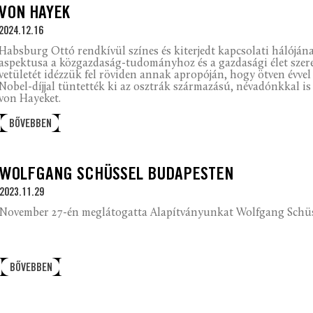
VON HAYEK
2024.12.16
Habsburg Ottó rendkívül színes és kiterjedt kapcsolati hálóján
aspektusa a közgazdaság-tudományhoz és a gazdasági élet sze
vetületét idézzük fel röviden annak apropóján, hogy ötven évve
Nobel-díjjal tüntették ki az osztrák származású, névadónkkal i
von Hayeket.
BŐVEBBEN
WOLFGANG SCHÜSSEL BUDAPESTEN
2023.11.29
November 27-én meglátogatta Alapítványunkat Wolfgang Schüsse
BŐVEBBEN