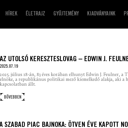
HÍREK
ÉLETRAJZ
GYŰJTEMÉNY
KIADVÁNYAINK
P
AZ UTOLSÓ KERESZTESLOVAG – EDWIN J. FEULN
2025.07.19
2025. július 18-án, 83 éves korában elhunyt Edwin J. Feulner, a
elnöke, a republikánus politikai mező kiemelkedő alakja, aki a 
kapcsolatban állt.
BŐVEBBEN
A SZABAD PIAC BAJNOKA: ÖTVEN ÉVE KAPOTT N