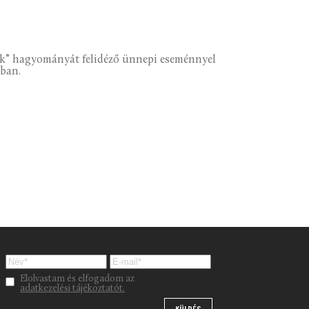
ák” hagyományát felidéző ünnepi eseménnyel
óban.
Please leave this field empty.
Elolvastam és elfogadom az
adatkezelési tájékoztatót.