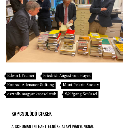
Edwin J. Feulner
Friedrich August von Hayek
Konrad-Adenauer-Stiftung
Mont Pelerin Society
osztrák-magyar kapcsolatok
Wolfgang Schüssel
KAPCSOLÓDÓ CIKKEK
A SCHUMAN INTÉZET ELNÖKE ALAPÍTVÁNYUNKNÁL