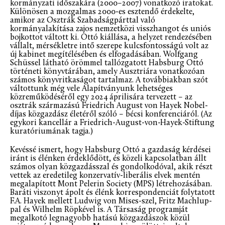
kormányzati időszakára (2000–2007) vonatkozó iratokat.
Különösen a mozgalmas 2000-es esztendő érdekelte,
amikor az Osztrák Szabadságpárttal való
kormányalakítása zajos nemzetközi visszhangot és uniós
bojkottot váltott ki. Ottó kiállása, a helyzet rendezésében
vállalt, mérsékletre intő szerepe kulcsfontosságú volt az
új kabinet megítélésében és elfogadásában. Wolfgang
Schüssel látható örömmel tallózgatott Habsburg Ottó
történeti könyvtárában, amely Ausztriára vonatkozóan
számos könyvritkaságot tartalmaz. A továbbiakban szót
váltottunk még vele Alapítványunk lehetséges
közreműködéséről egy 2024 áprilisára tervezett – az
osztrák származású Friedrich August von Hayek Nobel-
díjas közgazdász életéről szóló – bécsi konferenciáról. (Az
egykori kancellár a Friedrich-August-von-Hayek-Stiftung
kuratóriumának tagja.)
Kevéssé ismert, hogy Habsburg Ottó a gazdaság kérdései
iránt is élénken érdeklődött, és közeli kapcsolatban állt
számos olyan közgazdásszal és gondolkodóval, akik részt
vettek az eredetileg konzervatív-liberális elvek mentén
megalapított Mont Pelerin Society (MPS) létrehozásában.
Baráti viszonyt ápolt és élénk korrespondenciát folytatott
F.A. Hayek mellett Ludwig von Mises-szel, Fritz Machlup-
pal és Wilhelm Röpkével is. A Társaság programját
megalkotó legnagyobb hatású közgazdászok közül