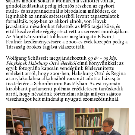
sajátos módon sokan a Monarchia szülöttei voltak,
gondolkodásukat pedig jelentős részben az egykori
multi- és szupranacionális birodalom működése, de
leginkább az annak széteséséből levont tapasztalatok
formálták. 1965-ben az akkori elnök, von Hayek
javaslatára névadónkat felvették az MPS tagjai közé, és
ettől kezdve élete végéig részt vett a szervezet munkájában.
Az Alapítványunkat többször meglátogató Edwin J.
Feulner kezdeményezésére a 2000-es évek közepén pedig a
Társaság örökös tagjává választották.
Wolfgang Schüsselt megajándékoztuk
99 év – 99 kép.
Fényképek Habsburg Ottó életéből
című könyvünkkel; az
egyik fotográfia kapcsán vendégünk felelevenítette
emlékeit arról, hogy 2001-ben, Habsburg Ottó és Regina
aranylakodalma alkalmából vacsorát adott a házaspár
tiszteletére a Schönbrunni Kastélyban. Az est nyomán
kirobbant parlamenti polémia érzékletesen tanúskodik
arról, hogy névadónk történelmi alakja milyen sajátos
visszhangot kelt mindmáig nyugati szomszédunknál.