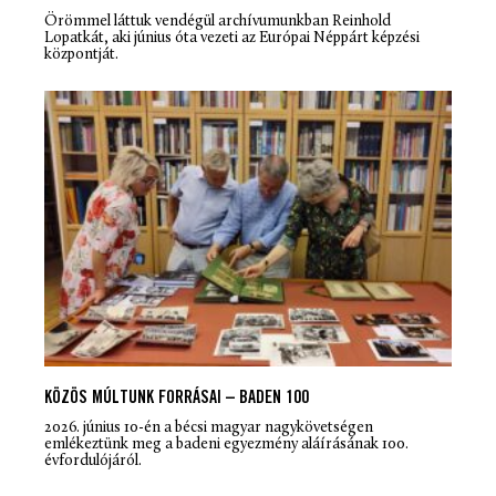
Örömmel láttuk vendégül archívumunkban Reinhold
Lopatkát, aki június óta vezeti az Európai Néppárt képzési
központját.
KÖZÖS MÚLTUNK FORRÁSAI – BADEN 100
2026. június 10-én a bécsi magyar nagykövetségen
emlékeztünk meg a badeni egyezmény aláírásának 100.
évfordulójáról.