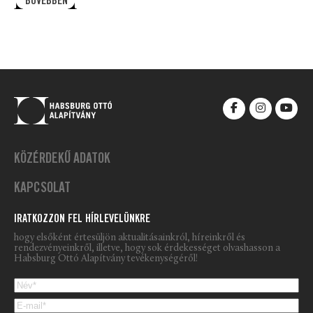
BŐVEBBEN
KÖZÉRDEKŰ ADATOK
KAPCSOLAT
IRATKOZZON FEL HÍRLEVELÜNKRE
hogy elsőként értesüljön aktualitásainkról, híreinkről és
rendezvényeinkről, illetve, hogy sok érdekességet olvashasson a
Habsburg Ottó Alapítvány tevékenységéről!