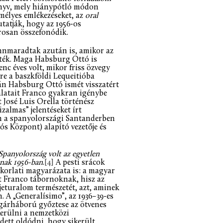
nyv, mely hiánypótló módon
mélyes emlékezéseket, az
oral
tatják, hogy az 1956-os
rosan összefonódik.
nnmaradtak azután is, amikor az
tték. Maga Habsburg Ottó is
c éves volt, mikor friss özvegy
vre a baszkföldi Lequeitióba
tán Habsburg Ottó ismét visszatért
alatait Franco gyakran igénybe
 José Luis Orella történész
almas” jelentéseket írt
n a spanyolországi Santanderben
s Központ) alapító vezetője és
Spanyolország volt az egyetlen
gnak 1956-ban
.
[4]
A pesti srácok
akorlati magyarázata is: a magyar
tt Franco tábornoknak, hisz az
jeturalom természetét, azt, aminek
. A „Generalísimo”, az 1936–39-es
lgárháború győztese az ötvenes
kerülni a nemzetközi
zdett oldódni, hogy sikerült