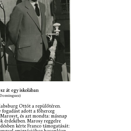
z át egy iskolában
o Dominguez)
Habsburg Ottót a repülőtéren.
 fogadást adott a főherceg
a Marosyt, és azt mondta: másnap
ok érdekében. Marosy reggelre
désben kérte Franco támogatását: