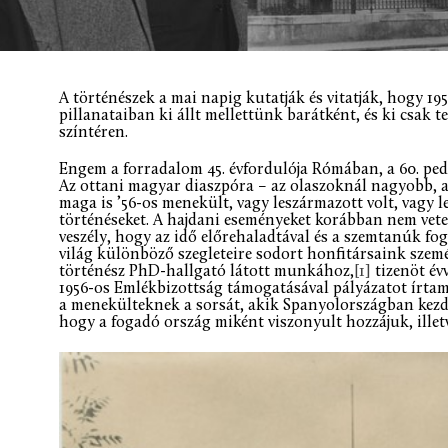
A történészek a mai napig kutatják és vitatják, hogy 1
pillanataiban ki állt mellettünk barátként, és ki csak
színtéren.
Engem a forradalom 45. évfordulója Rómában, a 60. pe
Az ottani magyar diaszpóra – az olaszoknál nagyobb, a
maga is ’56-os menekült, vagy leszármazott volt, vagy le
történéseket. A hajdani eseményeket korábban nem vetet
veszély, hogy az idő előrehaladtával és a szemtanúk f
világ különböző szegleteire sodort honfitársaink szem
történész PhD-hallgató látott munkához,
[1]
tizenöt év
1956-os Emlékbizottság támogatásával pályázatot írtam
a menekülteknek a sorsát, akik Spanyolországban kezdtek
hogy a fogadó ország miként viszonyult hozzájuk, ille