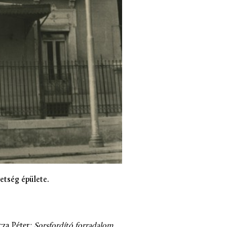
etség épülete.
cza Péter:
Sorsfordító forradalom