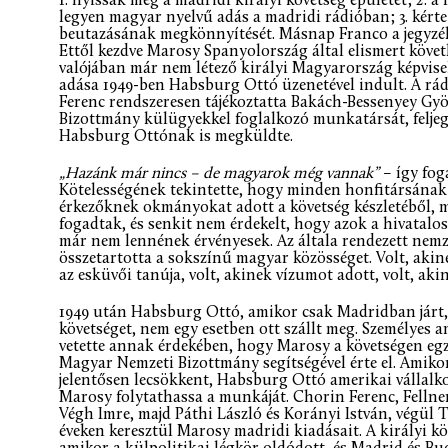
1. nyissák meg a madridi királyi követség épületét; 2. 
legyen magyar nyelvű adás a madridi rádióban; 3. kér
beutazásának megkönnyítését. Másnap Franco a jegyzéke
Ettől kezdve Marosy Spanyolország által elismert köve
valójában már nem létező királyi Magyarország képvise
adása 1949-ben Habsburg Ottó üzenetével indult. A rá
Ferenc rendszeresen tájékoztatta Bakách-Bessenyey Gy
Bizottmány külügyekkel foglalkozó munkatársát, felje
Habsburg Ottónak is megküldte.
„Hazánk már nincs – de magyarok még vannak”
– így fog
Kötelességének tekintette, hogy minden honfitársának 
érkezőknek okmányokat adott a követség készletéből, m
fogadtak, és senkit nem érdekelt, hogy azok a hivata
már nem lennének érvényesek. Az általa rendezett nem
összetartotta a sokszínű magyar közösséget. Volt, akinek
az esküvői tanúja, volt, akinek vízumot adott, volt, akin
1949 után Habsburg Ottó, amikor csak Madridban járt, f
követséget, nem egy esetben ott szállt meg. Személyes a
vetette annak érdekében, hogy Marosy a követségen egzis
Magyar Nemzeti Bizottmány segítségével érte el. Amik
jelentősen lecsökkent, Habsburg Ottó amerikai vállalko
Marosy folytathassa a munkáját. Chorin Ferenc, Fellne
Végh Imre, majd Páthi László és Korányi István, végül
éveken keresztül Marosy madridi kiadásait. A királyi kö