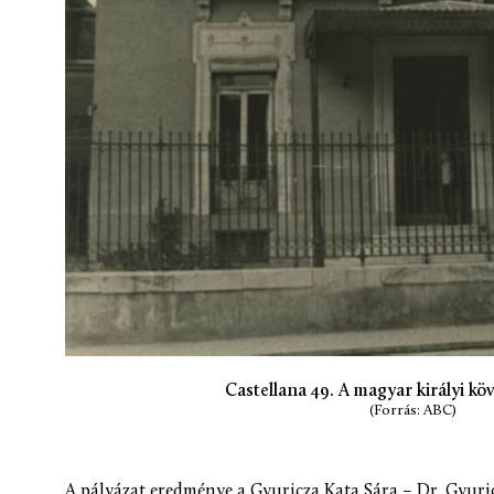
Castellana 49. A magyar királyi köv
(Forrás: ABC)
A pályázat eredménye a Gyuricza Kata Sára – Dr. Gyuri