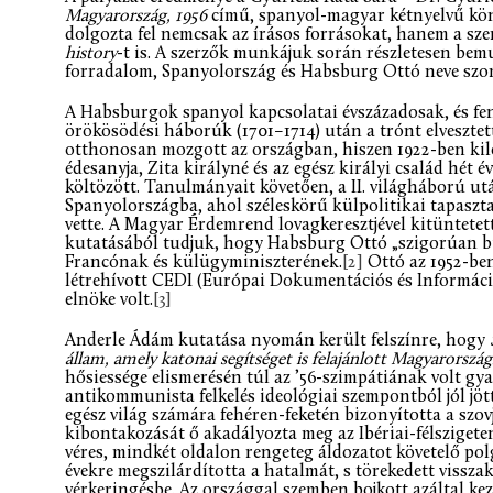
Magyarország, 1956
című, spanyol-magyar kétnyelvű kö
dolgozta fel nemcsak az írásos forrásokat, hanem a sze
history
-t is. A szerzők munkájuk során részletesen bemu
forradalom, Spanyolország és Habsburg Ottó neve szo
A Habsburgok spanyol kapcsolatai évszázadosak, és fe
örökösödési háborúk (1701–1714) után a trónt elveszte
otthonosan mozgott az országban, hiszen 1922-ben kilen
édesanyja, Zita királyné és az egész királyi család hét é
költözött. Tanulmányait követően, a II. világháború u
Spanyolországba, ahol széleskörű külpolitikai tapaszt
vette. A Magyar Érdemrend lovagkeresztjével kitüntetett
kutatásából tudjuk, hogy Habsburg Ottó „szigorúan biz
Francónak és külügyminiszterének.
[2]
Ottó az 1952-be
létrehívott CEDI (Európai Dokumentációs és Információ
elnöke volt.
[3]
Anderle Ádám kutatása nyomán került felszínre, hogy
állam, amely katonai segítséget is felajánlott Magyarorszá
hősiessége elismerésén túl az ’56-szimpátiának volt gy
antikommunista felkelés ideológiai szempontból jól jö
egész világ számára fehéren-feketén bizonyította a szov
kibontakozását ő akadályozta meg az Ibériai-félszigeten
véres, mindkét oldalon rengeteg áldozatot követelő po
évekre megszilárdította a hatalmát, s törekedett vissza
vérkeringésbe. Az országgal szemben bojkott azáltal ke