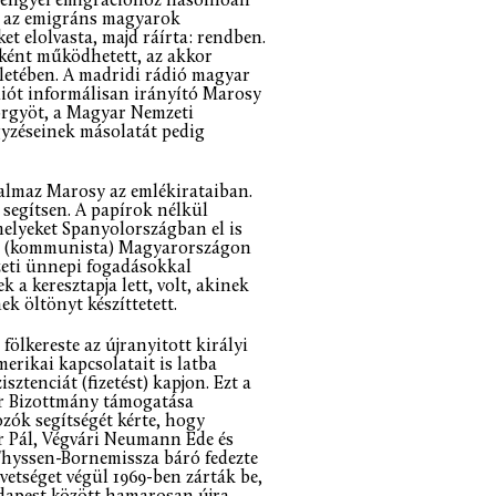
a lengyel emigrációhoz hasonlóan
te az emigráns magyarok
t elolvasta, majd ráírta: rendben.
tként működhetett, az akkor
letében. A madridi rádió magyar
diót informálisan irányító Marosy
örgyöt, a Magyar Nemzeti
gyzéseinek másolatát pedig
almaz Marosy az emlékirataiban.
segítsen. A papírok nélkül
elyeket Spanyolországban el is
los (kommunista) Magyarországon
zeti ünnepi fogadásokkal
 a keresztapja lett, volt, akinek
ek öltönyt készíttetett.
ölkereste az újranyitott királyi
merikai kapcsolatait is latba
ztenciát (fizetést) kapjon. Ezt a
or Bizottmány támogatása
zók segítségét kérte, hogy
r Pál, Végvári Neumann Ede és
 Thyssen-Bornemissza báró fedezte
vetséget végül 1969-ben zárták be,