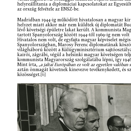
helyreállítania a diplomáciai kapcsolatokat az Egyesül
az ország felvétele az ENSZ-be.
Madridban 1944-ig működött hivatalosan a magyar királ
helyzet miatt akkor már nem küldtek új diplomatát Bu
lévő követségi épületre lakat került. A kommunista Mag
tartott Spanyolország között 1944-től 1969-ig nem volt 
Hivatalos nem volt, de egyfajta magyar képviselet még
Spanyolországban, Marosy Ferenc diplomatának köszönh
világháború között a Külügyminisztérium sajtóosztályá
kairói, zágrábi, végül a helsinki magyar követségen telj
kommunista Magyarország szolgálatába lépni, így 194
Mint írta,
„a jaltai Európában ez volt az egyetlen valóban 
aztán önmagát követnek kinevezve tevékenykedett, és s
közösséget.
[6]