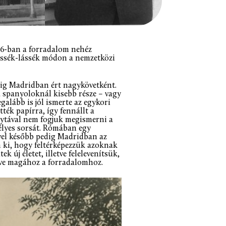
956-ban a forradalom nehéz
 tessék-lássék módon a nemzetközi
dig Madridban ért nagykövetként.
 spanyoloknál kisebb része – vagy
galább is jól ismerte az egykori
ték papírra, így fennállt a
ogytával nem fogjuk megismerni a
élyes sorsát. Rómában egy
vel később pedig Madridban az
 ki, hogy feltérképezzük azoknak
 új életet, illetve felelevenítsük,
tve magához a forradalomhoz.