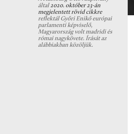
által
2020. október 23-án
megjelentett rövid cikkre
reflektál Győri Enikő európai
parlamenti képviselő,
Magyarország volt madridi és
római nagykövete. Írását az
alábbiakban közöljük.