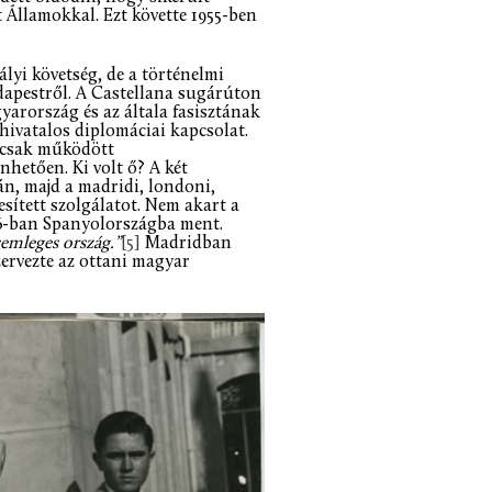
t Államokkal. Ezt követte 1955-ben
yi követség, de a történelmi
dapestről. A Castellana sugárúton
yarország és az általa fasisztának
hivatalos diplomáciai kapcsolat.
iscsak működött
etően. Ki volt ő? A két
n, majd a madridi, londoni,
esített szolgálatot. Nem akart a
6-ban Spanyolországba ment.
semleges ország.”
[5]
Madridban
zervezte az ottani magyar