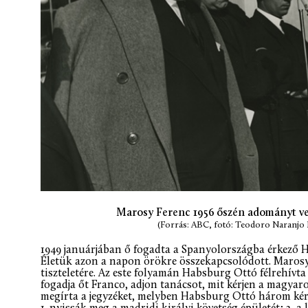
Marosy Ferenc 1956 őszén adományt ves
(Forrás: ABC, fotó: Teodoro Naranj
1949 januárjában ő fogadta a Spanyolországba érkező 
Életük azon a napon örökre összekapcsolódott. Marosy
tiszteletére. Az este folyamán Habsburg Ottó félrehívt
fogadja őt Franco, adjon tanácsot, mit kérjen a magyar
megírta a jegyzéket, melyben Habsburg Ottó három kér