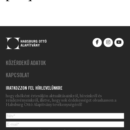
KÖZÉRDEKŰ ADATOK
KAPCSOLAT
IRATKOZZON FEL HÍRLEVELÜNKRE
hogy elsőként értesüljön aktualitásainkról, híreinkről és
rendezvényeinkről, illetve, hogy sok érdekességet olvashasson a
Habsburg Ottó Alapítvány tevékenységéről!