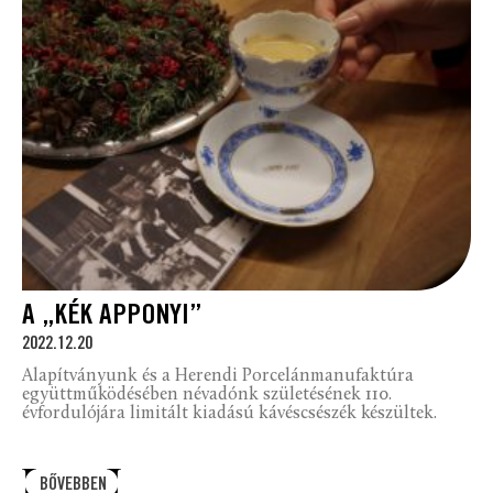
A „KÉK APPONYI”
2022.12.20
Alapítványunk és a Herendi Porcelánmanufaktúra
együttműködésében névadónk születésének 110.
évfordulójára limitált kiadású kávéscsészék készültek.
BŐVEBBEN