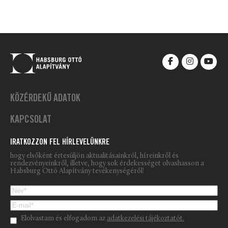
KÖZÉRDEKŰ ADATOK
KAPCSOLAT
IRATKOZZON FEL HÍRLEVELÜNKRE
hogy elsőként értesüljön aktualitásainkról, híreinkről és
rendezvényeinkről, illetve, hogy sok érdekességet olvashasson a
Habsburg Ottó Alapítvány tevékenységéről!
Please leave this field empty.
Elolvastam és elfogadom az
adatkezelési tájékoztatót.