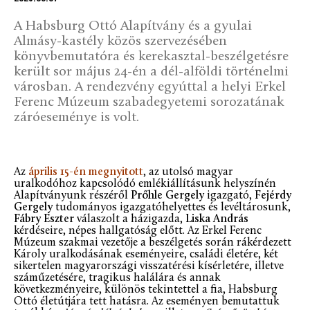
A Habsburg Ottó Alapítvány és a gyulai
Almásy-kastély közös szervezésében
könyvbemutatóra és kerekasztal-beszélgetésre
került sor május 24-én a dél-alföldi történelmi
városban. A rendezvény egyúttal a helyi Erkel
Ferenc Múzeum szabadegyetemi sorozatának
záróeseménye is volt.
Az
április 15-én megnyitott
, az utolsó magyar
uralkodóhoz kapcsolódó emlékiállításunk helyszínén
Alapítványunk részéről
Prőhle Gergely
igazgató,
Fejérdy
Gergely
tudományos igazgatóhelyettes és levéltárosunk,
Fábry Eszter
válaszolt a házigazda,
Liska András
kérdéseire, népes hallgatóság előtt. Az Erkel Ferenc
Múzeum szakmai vezetője a beszélgetés során rákérdezett
Károly uralkodásának eseményeire, családi életére, két
sikertelen magyarországi visszatérési kísérletére, illetve
száműzetésére, tragikus halálára és annak
következményeire, különös tekintettel a fia, Habsburg
Ottó életútjára tett hatásra. Az eseményen bemutattuk