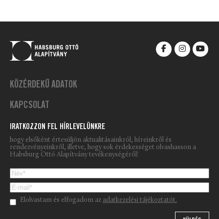
KÖZÉRDEKŰ ADATOK
KAPCSOLAT
IRATKOZZON FEL HÍRLEVELÜNKRE
hogy elsőként értesüljön aktualitásainkról, híreinkről és
rendezvényeinkről, illetve, hogy sok érdekességet olvashasson a
Habsburg Ottó Alapítvány tevékenységéről!
Please leave this field empty.
Elolvastam és elfogadom az
adatkezelési tájékoztatót.