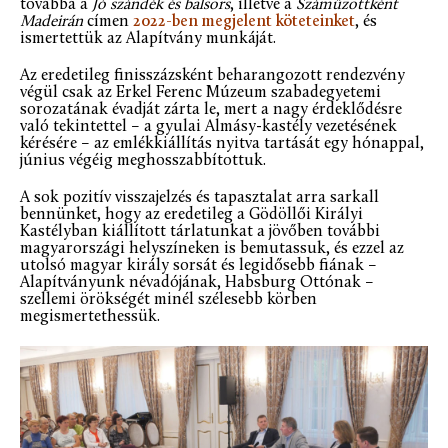
továbbá a
Jó szándék és balsors
, illetve a
Száműzöttként
Madeirán
címen
2022-ben megjelent köteteinket
, és
ismertettük az Alapítvány munkáját.
Az eredetileg finisszázsként beharangozott rendezvény
végül csak az Erkel Ferenc Múzeum szabadegyetemi
sorozatának évadját zárta le, mert a nagy érdeklődésre
való tekintettel – a gyulai Almásy-kastély vezetésének
kérésére – az emlékkiállítás nyitva tartását egy hónappal,
június végéig meghosszabbítottuk.
A sok pozitív visszajelzés és tapasztalat arra sarkall
bennünket, hogy az eredetileg a Gödöllői Királyi
Kastélyban kiállított tárlatunkat a jövőben további
magyarországi helyszíneken is bemutassuk, és ezzel az
utolsó magyar király sorsát és legidősebb fiának –
Alapítványunk névadójának, Habsburg Ottónak –
szellemi örökségét minél szélesebb körben
megismertethessük.