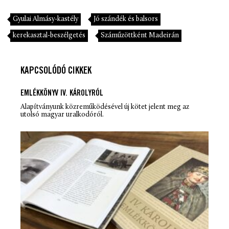
Gyulai Almásy-kastély
Jó szándék és balsors
kerekasztal-beszélgetés
Száműzöttként Madeirán
KAPCSOLÓDÓ CIKKEK
EMLÉKKÖNYV IV. KÁROLYRÓL
Alapítványunk közreműködésével új kötet jelent meg az
utolsó magyar uralkodóról.