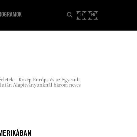
ROGRAMOK
DE
EN
rletek – Közép-Európa és az Egyesült
délután Alapítványunknál három neves
AMERIKÁBAN