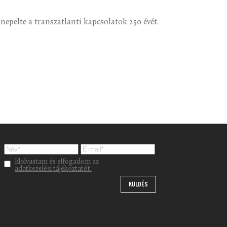
epelte a transzatlanti kapcsolatok 250 évét.
Please leave this field empty.
Elolvastam és elfogadom az
adatkezelési tájékoztatót.