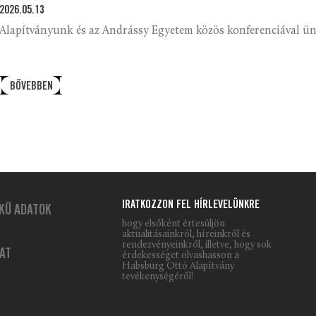
2026.05.13
Alapítványunk és az Andrássy Egyetem közös konferenciával ünn
BŐVEBBEN
IRATKOZZON FEL HÍRLEVELÜNKRE
KŰ ADATOK
hogy elsőként értesüljön
aktualitásainkról, híreinkről és
rendezvényeinkről, illetve, hogy sok
AT
érdekességet olvashasson a
Habsburg Ottó Alapítvány
tevékenységéről!