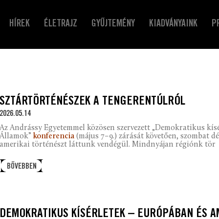
HÍREK
ÉLETRAJZ
GYŰJTEMÉNY
KIADVÁNYAINK
P
SZTÁRTÖRTÉNÉSZEK A TENGERENTÚLRÓL
2026.05.14
Az Andrássy Egyetemmel közösen szervezett „Demokratikus kísé
Államok”
konferencia
(május 7–9.) zárását követően, szombat 
amerikai történészt láttunk vendégül. Mindnyájan régiónk tör
BŐVEBBEN
DEMOKRATIKUS KÍSÉRLETEK – EURÓPÁBAN ÉS 