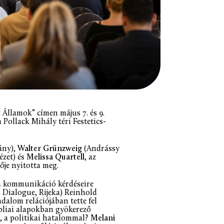
 Államok” címen május 7. és 9.
ollack Mihály téri Festetics-
ány),
Walter Grünzweig
(Andrássy
ézet) és
Melissa Quartell
, az
je nyitotta meg.
a kommunikáció kérdéseire
s Dialogue, Rijeka) Reinhold
alom relációjában tette fel
ibliai alapokban gyökerező
l, a politikai hatalommal?
Melani