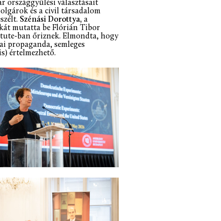
r országgyűlési választásait
olgárok és a civil társadalom
szélt.
Szénási Dorottya,
a
kát mutatta be Flórián Tibor
titute-ban őriznek. Elmondta, hogy
ikai propaganda, semleges
s) értelmezhető.