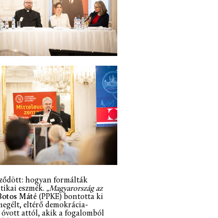
eződött: hogyan formálták
tikai eszmék.
„Magyarország az
otos Máté
(PPKE) bontotta ki
megélt, eltérő demokrácia-
s óvott attól, akik a fogalomból