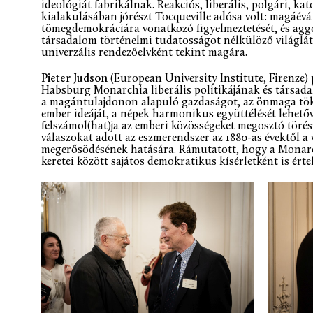
ideológiát fabrikálnak. Reakciós, liberális, polgári, ka
kialakulásában jórészt Tocqueville adósa volt: magáévá
tömegdemokráciára vonatkozó figyelmeztetését, és agg
társadalom történelmi tudatosságot nélkülöző világlát
univerzális rendezőelvként tekint magára.
Pieter Judson
(European University Institute, Firenze) 
Habsburg Monarchia liberális politikájának és társada
a magántulajdonon alapuló gazdaságot, az önmaga tök
ember ideáját, a népek harmonikus együttélését lehetőv
felszámol(hat)ja az emberi közösségeket megosztó törés
válaszokat adott az eszmerendszer az 1880-as évektől 
megerősödésének hatására. Rámutatott, hogy a Monar
keretei között sajátos demokratikus kísérletként is ért