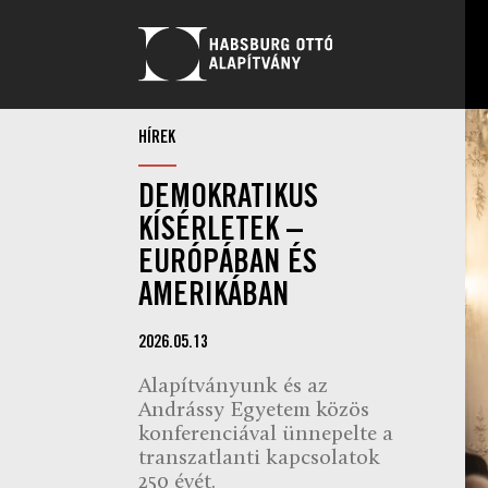
HÍREK
DEMOKRATIKUS
KÍSÉRLETEK –
EURÓPÁBAN ÉS
AMERIKÁBAN
2026.05.13
Alapítványunk és az
Andrássy Egyetem közös
konferenciával ünnepelte a
transzatlanti kapcsolatok
250 évét.