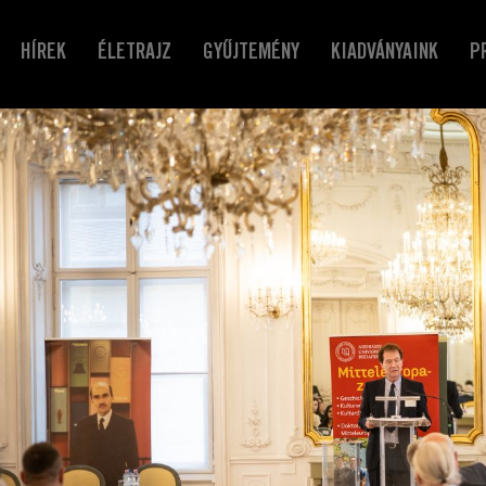
HÍREK
ÉLETRAJZ
GYŰJTEMÉNY
KIADVÁNYAINK
P