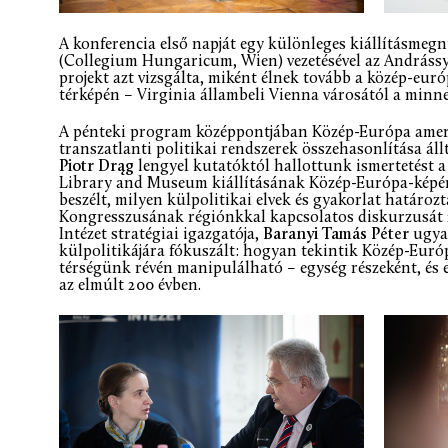
A konferencia első napját egy különleges kiállításmegn
(Collegium Hungaricum, Wien) vezetésével az Andrássy 
projekt azt vizsgálta, miként élnek tovább a közép-eur
térképén – Virginia állambeli Vienna városától a minne
A pénteki program középpontjában Közép-Európa amerik
transzatlanti politikai rendszerek összehasonlítása áll
Piotr Drąg
lengyel kutatóktól hallottunk ismertetést 
Library and Museum kiállításának Közép-Európa-képé
beszélt, milyen külpolitikai elvek és gyakorlat határo
Kongresszusának régiónkkal kapcsolatos diskurzusát 2
Intézet stratégiai igazgatója,
Baranyi Tamás Péter
ugya
külpolitikájára fókuszált: hogyan tekintik Közép-Euró
térségünk révén manipulálható – egység részeként, és e
az elmúlt 200 évben.