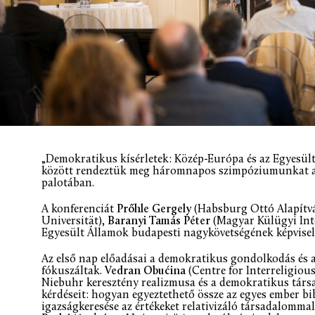
„Demokratikus kísérletek: Közép-Európa és az Egyesült
között rendeztük meg háromnapos szimpóziumunkat a P
palotában.
A konferenciát
Prőhle Gergely
(Habsburg Ottó Alapítv
Universität),
Baranyi Tamás Péter
(Magyar Külügyi Int
Egyesült Államok budapesti nagykövetségének képviselő
Az első nap előadásai a demokratikus gondolkodás és 
fókuszáltak.
Vedran Obućina
(Centre for Interreligiou
Niebuhr keresztény realizmusa és a demokratikus társad
kérdéseit: hogyan egyeztethető össze az egyes ember b
igazságkeresése az értékeket relativizáló társadalomma