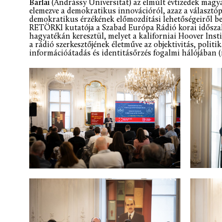
Barlai
(Andrássy Universität) az elmúlt évtizedek magya
elemezve a demokratikus innovációról, azaz a választóp
demokratikus érzékének előmozdítási lehetőségeiről be
RETÖRKI kutatója a Szabad Európa Rádió korai idősza
hagyatékán keresztül, melyet a kaliforniai Hoover Ins
a rádió szerkesztőjének életműve az objektivitás, polit
információátadás és identitásőrzés fogalmi hálójában (i