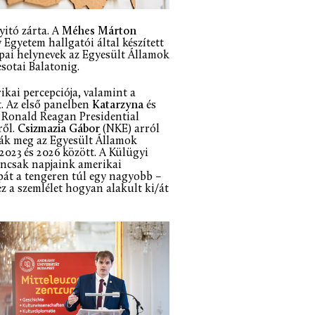
yitó zárta. A
Méhes Márton
Egyetem hallgatói által készített
ópai helynevek az Egyesült Államok
sotai Balatonig.
ai percepciója, valamint a
t. Az első panelben
Katarzyna
és
a Ronald Reagan Presidential
ről.
Csizmazia Gábor
(NKE) arról
zták meg az Egyesült Államok
023 és 2026 között. A Külügyi
ncsak napjaink amerikai
pát a tengeren túl egy nagyobb –
z a szemlélet hogyan alakult ki/át