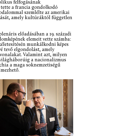
tolikus felfogásának
 tette a francia gondolkodó
odalommal szemlélte az amerikai
ását, amely kultúráktól független
plenáris előadásában a 19. századi
lomképének elemeit vette számba:
életesítésén munkálkodni képes
é tevő elgondolást, amely
vonalakat. Valamint azt, milyen
a világháborúig a nacionalizmus
chia a maga soknemzetiségű
elmezhető.