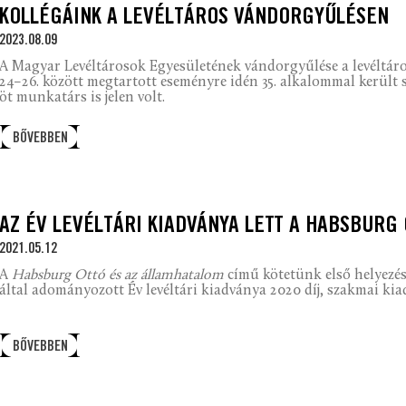
KOLLÉGÁINK A LEVÉLTÁROS VÁNDORGYŰLÉSEN
2023.08.09
A Magyar Levéltárosok Egyesületének vándorgyűlése a levéltáros
24–26. között megtartott eseményre idén 35. alkalommal került 
öt munkatárs is jelen volt.
BŐVEBBEN
AZ ÉV LEVÉLTÁRI KIADVÁNYA LETT A HABSBURG
2021.05.12
A
Habsburg Ottó és az államhatalom
című kötetünk első helyezés
által adományozott Év levéltári kiadványa 2020 díj, szakmai ki
BŐVEBBEN