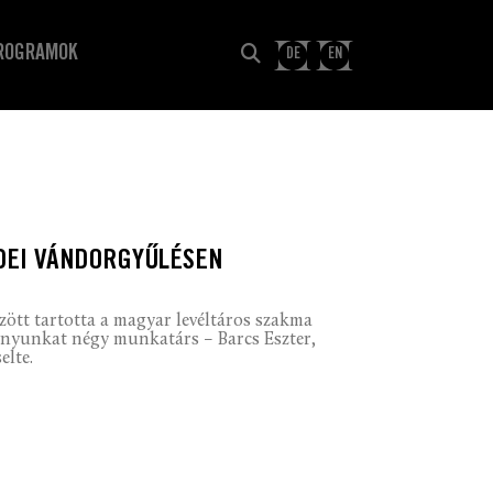
ROGRAMOK
DE
EN
IDEI VÁNDORGYŰLÉSEN
özött tartotta a magyar levéltáros szakma
ványunkat négy munkatárs – Barcs Eszter,
elte.