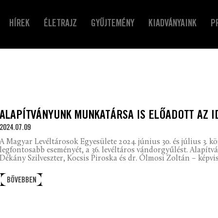
HÍREK
ÉLETRAJZ
GYŰJTEMÉNY
KIADVÁNYAINK
P
ALAPÍTVÁNYUNK MUNKATÁRSA IS ELŐADOTT AZ 
2024.07.09
A Magyar Levéltárosok Egyesülete 2024. június 30. és július 3. k
legfontosabb eseményét, a 36. levéltáros vándorgyűlést. Alapít
Dékány Szilveszter, Kocsis Piroska és dr. Ólmosi Zoltán – képvis
BŐVEBBEN