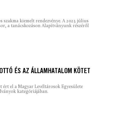
 szakma kiemelt rendezvénye. A 2023. július
sor, a tanácskozáson Alapítványunk részéről
 OTTÓ ÉS AZ ÁLLAMHATALOM KÖTET
t ért el a Magyar Levéltárosok Egyesülete
adványok kategóriájában.