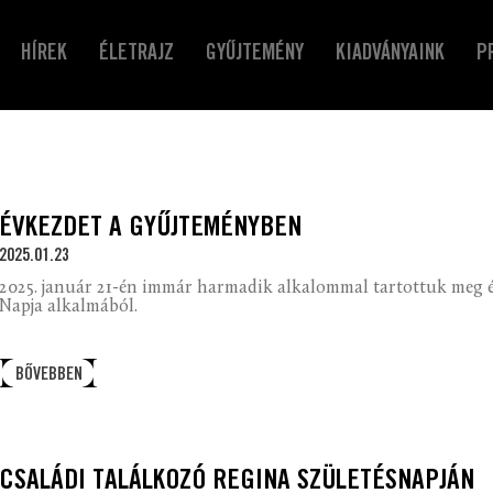
HÍREK
ÉLETRAJZ
GYŰJTEMÉNY
KIADVÁNYAINK
P
ÉVKEZDET A GYŰJTEMÉNYBEN
2025.01.23
2025. január 21-én immár harmadik alkalommal tartottuk meg 
Napja alkalmából.
BŐVEBBEN
CSALÁDI TALÁLKOZÓ REGINA SZÜLETÉSNAPJÁN