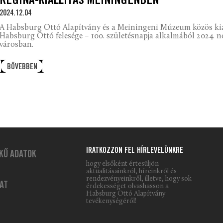
REGINA-KIÁLLÍTÁS MEININGENBEN
2024.12.04
A Habsburg Ottó Alapítvány és a Meiningeni Múzeum közös kiá
Habsburg Ottó felesége – 100. születésnapja alkalmából 2024. n
városban.
BŐVEBBEN
IRATKOZZON FEL HÍRLEVELÜNKRE
KŰ ADATOK
hogy elsőként értesüljön
aktualitásainkról, híreinkről és
rendezvényeinkről, illetve, hogy sok
AT
érdekességet olvashasson a
Habsburg Ottó Alapítvány
tevékenységéről!