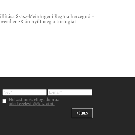
llítása Szász-Meiningeni Regina hercegnő –
ovember 28-án nyílt meg a türingiai
Please leave this field empty.
Elolvastam és elfogadom az
adatkezelési tájékoztatót.