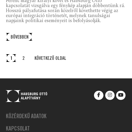
Ferenc magyar királyi követ és Habsburg Ottó
kapcsolatát vizsgálva egy fénykép alapján döbbentünk rá.
Hosszú pályafutása során közelről követhette végig az
európai integráció történetét, melynek tanulságai
napjaink politikai eseményeit is befolyásolják.
BŐVEBBEN
1
2
KÖVETKEZŐ OLDAL
KÖZÉRDEKŰ ADATOK
KAPCSOLAT