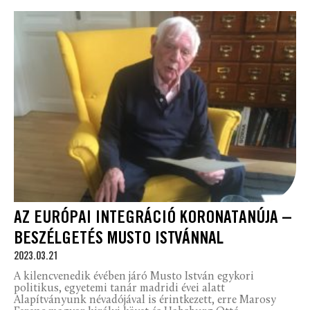
AZ EURÓPAI INTEGRÁCIÓ KORONATANÚJA –
BESZÉLGETÉS MUSTO ISTVÁNNAL
2023.03.21
A kilencvenedik évében járó Musto István egykori
politikus, egyetemi tanár madridi évei alatt
Alapítványunk névadójával is érintkezett, erre Marosy