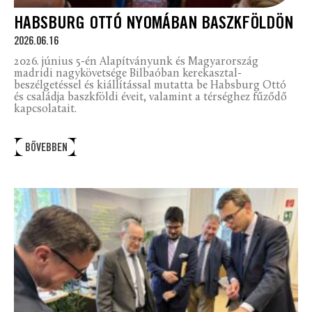
HABSBURG OTTÓ NYOMÁBAN BASZKFÖLDÖN
2026.06.16
2026. június 5-én Alapítványunk és Magyarország
madridi nagykövetsége Bilbaóban kerekasztal-
beszélgetéssel és kiállítással mutatta be Habsburg Ottó
és családja baszkföldi éveit, valamint a térséghez fűződő
kapcsolatait.
BŐVEBBEN